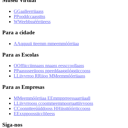
Museu Virtual
G
G
a
a
l
l
e
e
r
r
i
i
a
a
s
s
P
P
o
o
d
d
c
c
a
a
s
s
t
t
s
s
W
W
e
e
b
b
s
s
é
é
r
r
i
i
e
e
s
s
Para a cidade
A
A
q
q
u
u
i
i
t
t
e
e
m
m
m
m
e
e
m
m
ó
ó
r
r
i
i
a
a
Para as Escolas
O
O
f
f
i
i
c
c
i
i
n
n
a
a
s
s
n
n
a
a
s
s
e
e
s
s
c
c
o
o
l
l
a
a
s
s
P
P
a
a
s
s
s
s
e
e
i
i
o
o
s
s
p
p
e
e
d
d
a
a
g
g
ó
ó
g
g
i
i
c
c
o
o
s
s
L
L
i
i
v
v
r
r
o
o
R
R
i
i
o
o
M
M
e
e
m
m
ó
ó
r
r
i
i
a
a
s
s
Para as Empresas
M
M
e
e
m
m
ó
ó
r
r
i
i
a
a
E
E
m
m
p
p
r
r
e
e
s
s
a
a
r
r
i
i
a
a
l
l
L
L
i
i
v
v
r
r
o
o
s
s
c
c
o
o
m
m
e
e
m
m
o
o
r
r
a
a
t
t
i
i
v
v
o
o
s
s
C
C
o
o
n
n
t
t
e
e
ú
ú
d
d
o
o
s
s
H
H
i
i
s
s
t
t
ó
ó
r
r
i
i
c
c
o
o
s
s
E
E
x
x
p
p
o
o
s
s
i
i
ç
ç
õ
õ
e
e
s
s
Siga-nos