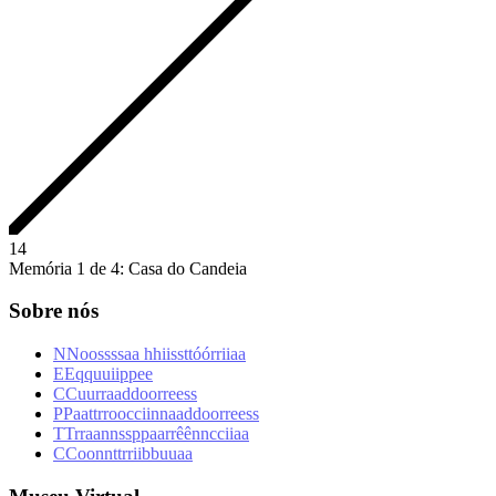
1
4
Memória 1 de 4: Casa do Candeia
Sobre nós
N
N
o
o
s
s
s
s
a
a
h
h
i
i
s
s
t
t
ó
ó
r
r
i
i
a
a
E
E
q
q
u
u
i
i
p
p
e
e
C
C
u
u
r
r
a
a
d
d
o
o
r
r
e
e
s
s
P
P
a
a
t
t
r
r
o
o
c
c
i
i
n
n
a
a
d
d
o
o
r
r
e
e
s
s
T
T
r
r
a
a
n
n
s
s
p
p
a
a
r
r
ê
ê
n
n
c
c
i
i
a
a
C
C
o
o
n
n
t
t
r
r
i
i
b
b
u
u
a
a