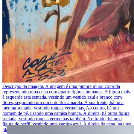
Descrição da imagem:
A imagem é uma pintura mural colorida
representando uma cena com quatro figuras humanas. A figura mais
à esquerda está sentada, vestindo um vestido azul e branco com
flores, segurando um ramo de flor amarela. À sua frente, há uma
menina sentada, vestindo roupas vermelhas. Ao centro, há um
homem de pé, usando uma camisa branca. À direita, há outra figura
sentada, vestindo roupas vermelhas também. No fundo, há uma
figura de perfil, vestindo uma camisa azul. À direita da cena, há uma
placa com texto escrito à mão em português.