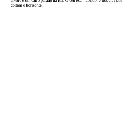
árvore e um carro parado na rua. O céu está nublado, e fios elétricos
cortam o horizonte.