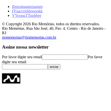
I
I
n
n
s
s
t
t
a
a
g
g
r
r
a
a
m
m
F
F
a
a
c
c
e
e
b
b
o
o
o
o
k
k
Y
Y
o
o
u
u
T
T
u
u
b
b
e
e
© Copyright
2026
Rio Memórias, todos os direitos reservados.
Rio Memórias. Rua São José, 40, Pav. 4. Centro - Rio de Janeiro -
RJ
riomemorias@riomemorias.com.br
Assine nossa newsletter
Por favor digite seu email
Por favor
digite seu email
enviar