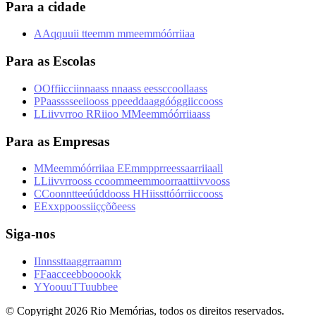
Para a cidade
A
A
q
q
u
u
i
i
t
t
e
e
m
m
m
m
e
e
m
m
ó
ó
r
r
i
i
a
a
Para as Escolas
O
O
f
f
i
i
c
c
i
i
n
n
a
a
s
s
n
n
a
a
s
s
e
e
s
s
c
c
o
o
l
l
a
a
s
s
P
P
a
a
s
s
s
s
e
e
i
i
o
o
s
s
p
p
e
e
d
d
a
a
g
g
ó
ó
g
g
i
i
c
c
o
o
s
s
L
L
i
i
v
v
r
r
o
o
R
R
i
i
o
o
M
M
e
e
m
m
ó
ó
r
r
i
i
a
a
s
s
Para as Empresas
M
M
e
e
m
m
ó
ó
r
r
i
i
a
a
E
E
m
m
p
p
r
r
e
e
s
s
a
a
r
r
i
i
a
a
l
l
L
L
i
i
v
v
r
r
o
o
s
s
c
c
o
o
m
m
e
e
m
m
o
o
r
r
a
a
t
t
i
i
v
v
o
o
s
s
C
C
o
o
n
n
t
t
e
e
ú
ú
d
d
o
o
s
s
H
H
i
i
s
s
t
t
ó
ó
r
r
i
i
c
c
o
o
s
s
E
E
x
x
p
p
o
o
s
s
i
i
ç
ç
õ
õ
e
e
s
s
Siga-nos
I
I
n
n
s
s
t
t
a
a
g
g
r
r
a
a
m
m
F
F
a
a
c
c
e
e
b
b
o
o
o
o
k
k
Y
Y
o
o
u
u
T
T
u
u
b
b
e
e
© Copyright
2026
Rio Memórias, todos os direitos reservados.