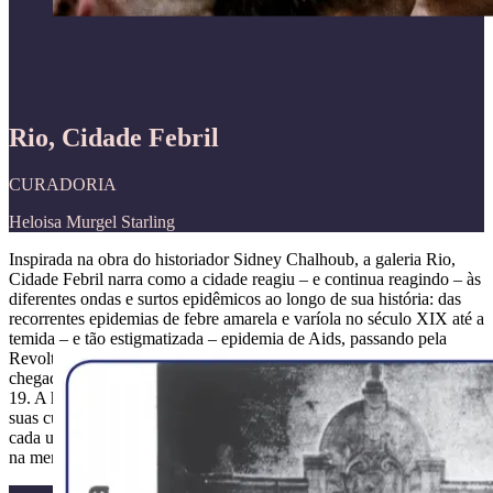
Rio, Cidade Febril
CURADORIA
Heloisa Murgel Starling
Inspirada na obra do historiador Sidney Chalhoub, a galeria Rio,
Cidade Febril narra como a cidade reagiu – e continua reagindo – às
diferentes ondas e surtos epidêmicos ao longo de sua história: das
recorrentes epidemias de febre amarela e varíola no século XIX até a
temida – e tão estigmatizada – epidemia de Aids, passando pela
Revolta da Vacina, a consolidação da Fundação Oswaldo Cruz, a
chegada da gripe espanhola e, é claro, a recente pandemia de covid-
19. A história é contada não apenas do ponto de vista das doenças e
suas curas, mas também como o estado e a população enfrentaram
cada uma delas e as marcas sociais e culturais que ficaram gravadas
na memória e na história da cidade.