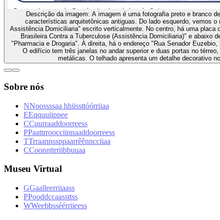
Descrição da imagem:
A imagem é uma fotografia preto e branco d
características arquitetônicas antiguas. Do lado esquerdo, vemos o
Assistência Domiciliaria" escrito verticalmente. No centro, há uma placa 
Brasileira Contra a Tuberculose (Assistência Domiciliaria)" e abaixo d
"Pharmacia e Drogaria". À direita, há o endereço "Rua Senador Euzebio, 2
O edifício tem três janelas no andar superior e duas portas no térre
metálicas. O telhado apresenta um detalhe decorativo no
Sobre nós
N
N
o
o
s
s
s
s
a
a
h
h
i
i
s
s
t
t
ó
ó
r
r
i
i
a
a
E
E
q
q
u
u
i
i
p
p
e
e
C
C
u
u
r
r
a
a
d
d
o
o
r
r
e
e
s
s
P
P
a
a
t
t
r
r
o
o
c
c
i
i
n
n
a
a
d
d
o
o
r
r
e
e
s
s
T
T
r
r
a
a
n
n
s
s
p
p
a
a
r
r
ê
ê
n
n
c
c
i
i
a
a
C
C
o
o
n
n
t
t
r
r
i
i
b
b
u
u
a
a
Museu Virtual
G
G
a
a
l
l
e
e
r
r
i
i
a
a
s
s
P
P
o
o
d
d
c
c
a
a
s
s
t
t
s
s
W
W
e
e
b
b
s
s
é
é
r
r
i
i
e
e
s
s