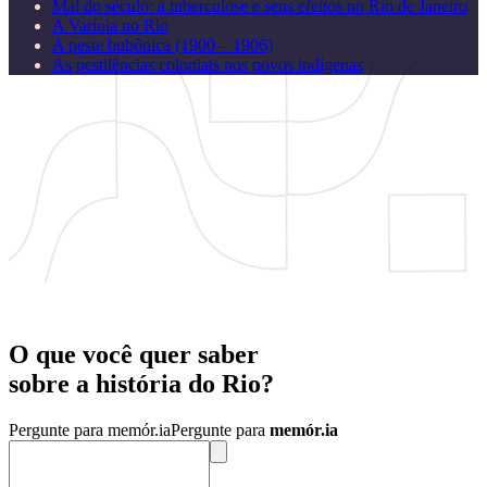
Mal do século: a tuberculose e seus efeitos no Rio de Janeiro
A Varíola no Rio
A peste bubônica (1900 – 1906)
As pestilências coloniais nos povos indígenas
O que você quer saber
sobre a
história
do
Rio?
Pergunte para memór.ia
Pergunte para
memór.ia