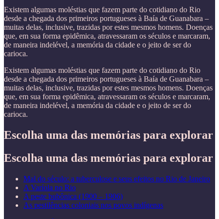
Existem algumas moléstias que fazem parte do cotidiano do Rio
desde a chegada dos primeiros portugueses à Baía de Guanabara –
muitas delas, inclusive, trazidas por estes mesmos homens. Doenças
que, em sua forma epidêmica, atravessaram os séculos e marcaram,
de maneira indelével, a memória da cidade e o jeito de ser do
carioca.
Existem algumas moléstias que fazem parte do cotidiano do Rio
desde a chegada dos primeiros portugueses à Baía de Guanabara –
muitas delas, inclusive, trazidas por estes mesmos homens. Doenças
que, em sua forma epidêmica, atravessaram os séculos e marcaram,
de maneira indelével, a memória da cidade e o jeito de ser do
carioca.
Escolha uma das memórias para explorar
Escolha uma das memórias para explorar
Mal do século: a tuberculose e seus efeitos no Rio de Janeiro
A Varíola no Rio
A peste bubônica (1900 – 1906)
As pestilências coloniais nos povos indígenas