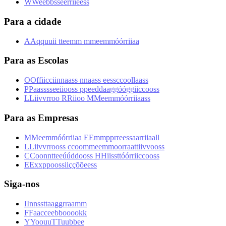
W
W
e
e
b
b
s
s
é
é
r
r
i
i
e
e
s
s
Para a cidade
A
A
q
q
u
u
i
i
t
t
e
e
m
m
m
m
e
e
m
m
ó
ó
r
r
i
i
a
a
Para as Escolas
O
O
f
f
i
i
c
c
i
i
n
n
a
a
s
s
n
n
a
a
s
s
e
e
s
s
c
c
o
o
l
l
a
a
s
s
P
P
a
a
s
s
s
s
e
e
i
i
o
o
s
s
p
p
e
e
d
d
a
a
g
g
ó
ó
g
g
i
i
c
c
o
o
s
s
L
L
i
i
v
v
r
r
o
o
R
R
i
i
o
o
M
M
e
e
m
m
ó
ó
r
r
i
i
a
a
s
s
Para as Empresas
M
M
e
e
m
m
ó
ó
r
r
i
i
a
a
E
E
m
m
p
p
r
r
e
e
s
s
a
a
r
r
i
i
a
a
l
l
L
L
i
i
v
v
r
r
o
o
s
s
c
c
o
o
m
m
e
e
m
m
o
o
r
r
a
a
t
t
i
i
v
v
o
o
s
s
C
C
o
o
n
n
t
t
e
e
ú
ú
d
d
o
o
s
s
H
H
i
i
s
s
t
t
ó
ó
r
r
i
i
c
c
o
o
s
s
E
E
x
x
p
p
o
o
s
s
i
i
ç
ç
õ
õ
e
e
s
s
Siga-nos
I
I
n
n
s
s
t
t
a
a
g
g
r
r
a
a
m
m
F
F
a
a
c
c
e
e
b
b
o
o
o
o
k
k
Y
Y
o
o
u
u
T
T
u
u
b
b
e
e