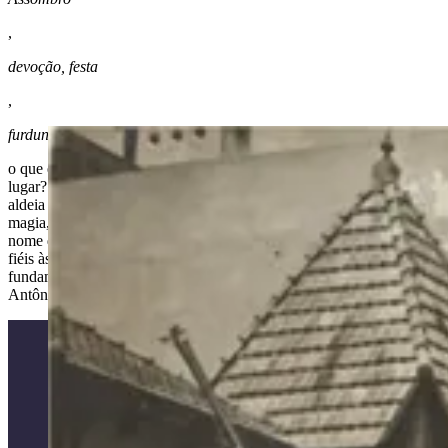
,
devoção, festa
,
furdunço e mercado:
o que essas palavras dizem sobre as almas que perambulam por esse
lugar? O que essas cinco pontas riscadas e cruzadas no chão da
aldeia pode nos contar sobre a intimidade, sonho, sorte, peleja,
magia, vida e morte dos moradores? Existem aqueles que dão um
nome que tenta explicar tudo isso: religião. Como, entretanto, somos
fiéis às quizumbas traçadas na aldeia, preferimos evocar os
fundamentos do mistério. Curadoria e textos: Luiz Rufino e Luiz
Antônio Simas