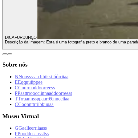
DICA
FURDUNÇO
Descrição da imagem:
Esta é uma fotografia preto e branco de uma par
Sobre nós
N
N
o
o
s
s
s
s
a
a
h
h
i
i
s
s
t
t
ó
ó
r
r
i
i
a
a
E
E
q
q
u
u
i
i
p
p
e
e
C
C
u
u
r
r
a
a
d
d
o
o
r
r
e
e
s
s
P
P
a
a
t
t
r
r
o
o
c
c
i
i
n
n
a
a
d
d
o
o
r
r
e
e
s
s
T
T
r
r
a
a
n
n
s
s
p
p
a
a
r
r
ê
ê
n
n
c
c
i
i
a
a
C
C
o
o
n
n
t
t
r
r
i
i
b
b
u
u
a
a
Museu Virtual
G
G
a
a
l
l
e
e
r
r
i
i
a
a
s
s
P
P
o
o
d
d
c
c
a
a
s
s
t
t
s
s