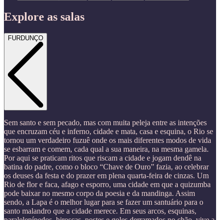
Explore as salas
FURDUNÇO
Sem santo e sem pecado, mas com muita peleja entre as intenções
que encruzam céu e inferno, cidade e mata, casa e esquina, o Rio se
tornou um verdadeiro fuzuê onde os mais diferentes modos de vida
se esbarram e comem, cada qual a sua maneira, na mesma gamela.
Por aqui se praticam ritos que riscam a cidade e jogam dendê na
batina do padre, como o bloco “Chave de Ouro” fazia, ao celebrar
os deuses da festa e do prazer em plena quarta-feira de cinzas. Um
Rio de flor e faca, afago e esporro, uma cidade em que a quizumba
pode baixar no mesmo corpo da poesia e da mandinga. Assim
sendo, a Lapa é o melhor lugar para se fazer um santuário para o
santo malandro que a cidade merece. Em seus arcos, esquinas,
paralelepípedos, biroscas, postes e goles derramados no chão, vive a