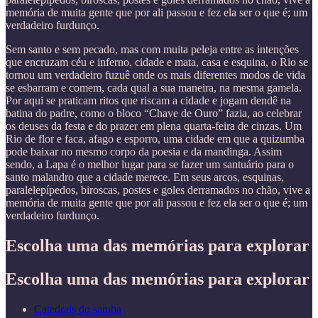
memória de muita gente que por ali passou e fez ela ser o que é; um
verdadeiro furdunço.
Sem santo e sem pecado, mas com muita peleja entre as intenções
que encruzam céu e inferno, cidade e mata, casa e esquina, o Rio se
tornou um verdadeiro fuzuê onde os mais diferentes modos de vida
se esbarram e comem, cada qual a sua maneira, na mesma gamela.
Por aqui se praticam ritos que riscam a cidade e jogam dendê na
batina do padre, como o bloco “Chave de Ouro” fazia, ao celebrar
os deuses da festa e do prazer em plena quarta-feira de cinzas. Um
Rio de flor e faca, afago e esporro, uma cidade em que a quizumba
pode baixar no mesmo corpo da poesia e da mandinga. Assim
sendo, a Lapa é o melhor lugar para se fazer um santuário para o
santo malandro que a cidade merece. Em seus arcos, esquinas,
paralelepípedos, biroscas, postes e goles derramados no chão, vive a
memória de muita gente que por ali passou e fez ela ser o que é; um
verdadeiro furdunço.
Escolha uma das memórias para explorar
Escolha uma das memórias para explorar
Catedrais do samba