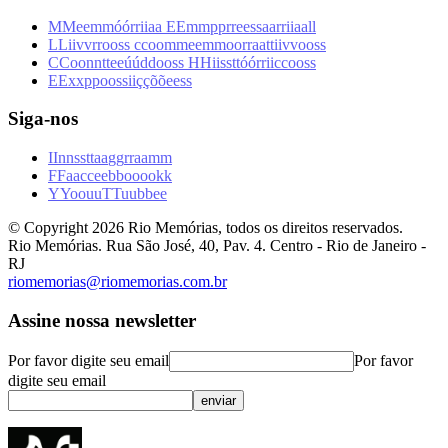
M
M
e
e
m
m
ó
ó
r
r
i
i
a
a
E
E
m
m
p
p
r
r
e
e
s
s
a
a
r
r
i
i
a
a
l
l
L
L
i
i
v
v
r
r
o
o
s
s
c
c
o
o
m
m
e
e
m
m
o
o
r
r
a
a
t
t
i
i
v
v
o
o
s
s
C
C
o
o
n
n
t
t
e
e
ú
ú
d
d
o
o
s
s
H
H
i
i
s
s
t
t
ó
ó
r
r
i
i
c
c
o
o
s
s
E
E
x
x
p
p
o
o
s
s
i
i
ç
ç
õ
õ
e
e
s
s
Siga-nos
I
I
n
n
s
s
t
t
a
a
g
g
r
r
a
a
m
m
F
F
a
a
c
c
e
e
b
b
o
o
o
o
k
k
Y
Y
o
o
u
u
T
T
u
u
b
b
e
e
© Copyright
2026
Rio Memórias, todos os direitos reservados.
Rio Memórias. Rua São José, 40, Pav. 4. Centro - Rio de Janeiro -
RJ
riomemorias@riomemorias.com.br
Assine nossa newsletter
Por favor digite seu email
Por favor
digite seu email
enviar