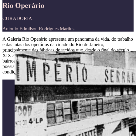
Rio Operário
CURADORIA
Antonio Edmilson Rodrigues Martins
A Galeria Rio Operário apresenta um panorama da vida, do trabalho
e das lutas dos operários da cidade do Rio de Janeiro,
principalmente das fábricas de tecidos que, desde o final do século
XIX até os anos 1930, ocuparam a paisagem carioca formando
bairros, influenciando nos modos de vida, acrescentando música e
poesia à cidade e demarcando espaços urbanos que ganharam a
condição de lugares de memória.