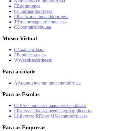
N
N
o
o
s
s
s
s
a
a
h
h
i
i
s
s
t
t
ó
ó
r
r
i
i
a
a
E
E
q
q
u
u
i
i
p
p
e
e
C
C
u
u
r
r
a
a
d
d
o
o
r
r
e
e
s
s
P
P
a
a
t
t
r
r
o
o
c
c
i
i
n
n
a
a
d
d
o
o
r
r
e
e
s
s
T
T
r
r
a
a
n
n
s
s
p
p
a
a
r
r
ê
ê
n
n
c
c
i
i
a
a
C
C
o
o
n
n
t
t
r
r
i
i
b
b
u
u
a
a
Museu Virtual
G
G
a
a
l
l
e
e
r
r
i
i
a
a
s
s
P
P
o
o
d
d
c
c
a
a
s
s
t
t
s
s
W
W
e
e
b
b
s
s
é
é
r
r
i
i
e
e
s
s
Para a cidade
A
A
q
q
u
u
i
i
t
t
e
e
m
m
m
m
e
e
m
m
ó
ó
r
r
i
i
a
a
Para as Escolas
O
O
f
f
i
i
c
c
i
i
n
n
a
a
s
s
n
n
a
a
s
s
e
e
s
s
c
c
o
o
l
l
a
a
s
s
P
P
a
a
s
s
s
s
e
e
i
i
o
o
s
s
p
p
e
e
d
d
a
a
g
g
ó
ó
g
g
i
i
c
c
o
o
s
s
L
L
i
i
v
v
r
r
o
o
R
R
i
i
o
o
M
M
e
e
m
m
ó
ó
r
r
i
i
a
a
s
s
Para as Empresas