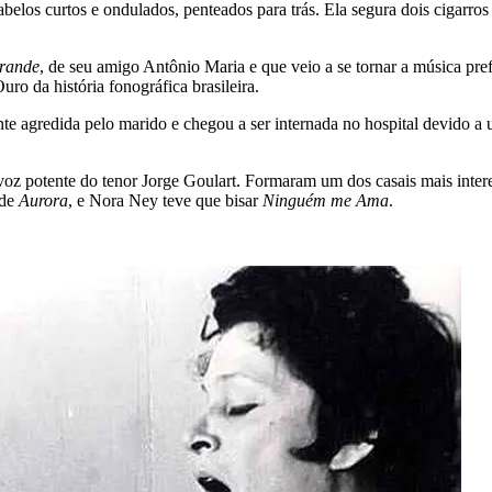
belos curtos e ondulados, penteados para trás. Ela segura dois cigarros
rande
, de seu amigo Antônio Maria e que veio a se tornar a música pr
ro da história fonográfica brasileira.
e agredida pelo marido e chegou a ser internada no hospital devido a u
voz potente do tenor Jorge Goulart. Formaram um dos casais mais intere
 de
Aurora
, e Nora Ney teve que bisar
Ninguém me Ama
.