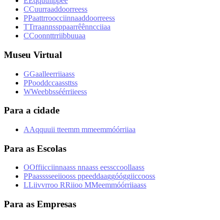
E
E
q
q
u
u
i
i
p
p
e
e
C
C
u
u
r
r
a
a
d
d
o
o
r
r
e
e
s
s
P
P
a
a
t
t
r
r
o
o
c
c
i
i
n
n
a
a
d
d
o
o
r
r
e
e
s
s
T
T
r
r
a
a
n
n
s
s
p
p
a
a
r
r
ê
ê
n
n
c
c
i
i
a
a
C
C
o
o
n
n
t
t
r
r
i
i
b
b
u
u
a
a
Museu Virtual
G
G
a
a
l
l
e
e
r
r
i
i
a
a
s
s
P
P
o
o
d
d
c
c
a
a
s
s
t
t
s
s
W
W
e
e
b
b
s
s
é
é
r
r
i
i
e
e
s
s
Para a cidade
A
A
q
q
u
u
i
i
t
t
e
e
m
m
m
m
e
e
m
m
ó
ó
r
r
i
i
a
a
Para as Escolas
O
O
f
f
i
i
c
c
i
i
n
n
a
a
s
s
n
n
a
a
s
s
e
e
s
s
c
c
o
o
l
l
a
a
s
s
P
P
a
a
s
s
s
s
e
e
i
i
o
o
s
s
p
p
e
e
d
d
a
a
g
g
ó
ó
g
g
i
i
c
c
o
o
s
s
L
L
i
i
v
v
r
r
o
o
R
R
i
i
o
o
M
M
e
e
m
m
ó
ó
r
r
i
i
a
a
s
s
Para as Empresas