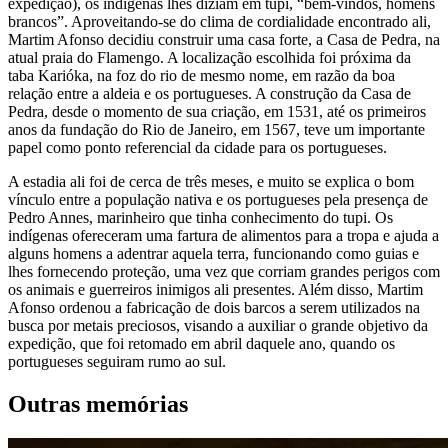
expedição), os indígenas lhes diziam em tupi, “bem-vindos, homens
brancos”. Aproveitando-se do clima de cordialidade encontrado ali,
Martim Afonso decidiu construir uma casa forte, a Casa de Pedra, na
atual praia do Flamengo. A localização escolhida foi próxima da
taba Karióka, na foz do rio de mesmo nome, em razão da boa
relação entre a aldeia e os portugueses. A construção da Casa de
Pedra, desde o momento de sua criação, em 1531, até os primeiros
anos da fundação do Rio de Janeiro, em 1567, teve um importante
papel como ponto referencial da cidade para os portugueses.
A estadia ali foi de cerca de três meses, e muito se explica o bom
vínculo entre a população nativa e os portugueses pela presença de
Pedro Annes, marinheiro que tinha conhecimento do tupi. Os
indígenas ofereceram uma fartura de alimentos para a tropa e ajuda a
alguns homens a adentrar aquela terra, funcionando como guias e
lhes fornecendo proteção, uma vez que corriam grandes perigos com
os animais e guerreiros inimigos ali presentes. Além disso, Martim
Afonso ordenou a fabricação de dois barcos a serem utilizados na
busca por metais preciosos, visando a auxiliar o grande objetivo da
expedição, que foi retomado em abril daquele ano, quando os
portugueses seguiram rumo ao sul.
Outras memórias