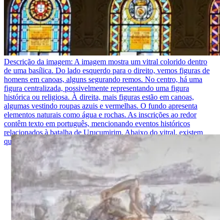
Descrição da imagem:
A imagem mostra um vitral colorido dentro
de uma basílica. Do lado esquerdo para o direito, vemos figuras de
homens em canoas, alguns segurando remos. No centro, há uma
figura centralizada, possivelmente representando uma figura
histórica ou religiosa. À direita, mais figuras estão em canoas,
algumas vestindo roupas azuis e vermelhas. O fundo apresenta
elementos naturais como água e rochas. As inscrições ao redor
contêm texto em português, mencionando eventos históricos
relacionados à batalha de Uruçumirim. Abaixo do vitral, existem
quatro arcos decorativos com símbolos e textos emoldurados.