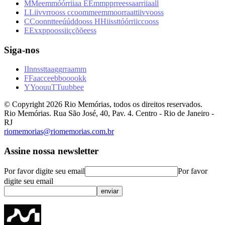
M
M
e
e
m
m
ó
ó
r
r
i
i
a
a
E
E
m
m
p
p
r
r
e
e
s
s
a
a
r
r
i
i
a
a
l
l
L
L
i
i
v
v
r
r
o
o
s
s
c
c
o
o
m
m
e
e
m
m
o
o
r
r
a
a
t
t
i
i
v
v
o
o
s
s
C
C
o
o
n
n
t
t
e
e
ú
ú
d
d
o
o
s
s
H
H
i
i
s
s
t
t
ó
ó
r
r
i
i
c
c
o
o
s
s
E
E
x
x
p
p
o
o
s
s
i
i
ç
ç
õ
õ
e
e
s
s
Siga-nos
I
I
n
n
s
s
t
t
a
a
g
g
r
r
a
a
m
m
F
F
a
a
c
c
e
e
b
b
o
o
o
o
k
k
Y
Y
o
o
u
u
T
T
u
u
b
b
e
e
© Copyright
2026
Rio Memórias, todos os direitos reservados.
Rio Memórias. Rua São José, 40, Pav. 4. Centro - Rio de Janeiro -
RJ
riomemorias@riomemorias.com.br
Assine nossa newsletter
Por favor digite seu email
Por favor
digite seu email
enviar