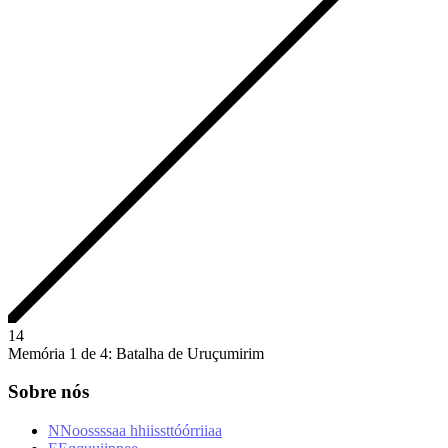
1
4
Memória 1 de 4: Batalha de Uruçumirim
Sobre nós
N
N
o
o
s
s
s
s
a
a
h
h
i
i
s
s
t
t
ó
ó
r
r
i
i
a
a