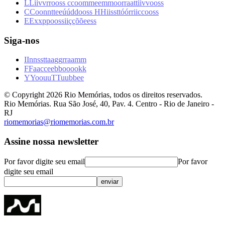
L
L
i
i
v
v
r
r
o
o
s
s
c
c
o
o
m
m
e
e
m
m
o
o
r
r
a
a
t
t
i
i
v
v
o
o
s
s
C
C
o
o
n
n
t
t
e
e
ú
ú
d
d
o
o
s
s
H
H
i
i
s
s
t
t
ó
ó
r
r
i
i
c
c
o
o
s
s
E
E
x
x
p
p
o
o
s
s
i
i
ç
ç
õ
õ
e
e
s
s
Siga-nos
I
I
n
n
s
s
t
t
a
a
g
g
r
r
a
a
m
m
F
F
a
a
c
c
e
e
b
b
o
o
o
o
k
k
Y
Y
o
o
u
u
T
T
u
u
b
b
e
e
© Copyright
2026
Rio Memórias, todos os direitos reservados.
Rio Memórias. Rua São José, 40, Pav. 4. Centro - Rio de Janeiro -
RJ
riomemorias@riomemorias.com.br
Assine nossa newsletter
Por favor digite seu email
Por favor
digite seu email
enviar