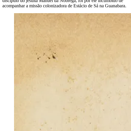
discípulo do jesuíta Manuel da Nóbrega, foi por ele incumbido de
acompanhar a missão colonizadora de Estácio de Sá na Guanabara.