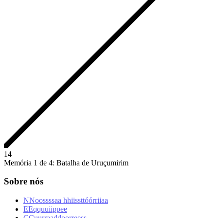
1
4
Memória 1 de 4: Batalha de Uruçumirim
Sobre nós
N
N
o
o
s
s
s
s
a
a
h
h
i
i
s
s
t
t
ó
ó
r
r
i
i
a
a
E
E
q
q
u
u
i
i
p
p
e
e
C
C
u
u
r
r
a
a
d
d
o
o
r
r
e
e
s
s