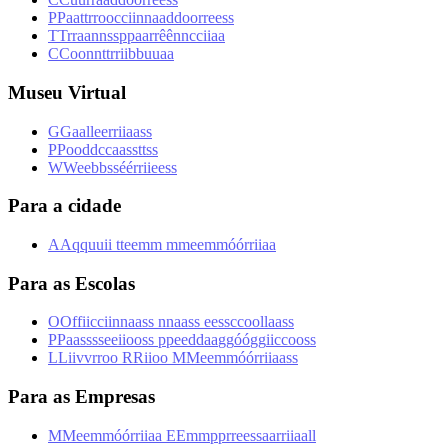
P
P
a
a
t
t
r
r
o
o
c
c
i
i
n
n
a
a
d
d
o
o
r
r
e
e
s
s
T
T
r
r
a
a
n
n
s
s
p
p
a
a
r
r
ê
ê
n
n
c
c
i
i
a
a
C
C
o
o
n
n
t
t
r
r
i
i
b
b
u
u
a
a
Museu Virtual
G
G
a
a
l
l
e
e
r
r
i
i
a
a
s
s
P
P
o
o
d
d
c
c
a
a
s
s
t
t
s
s
W
W
e
e
b
b
s
s
é
é
r
r
i
i
e
e
s
s
Para a cidade
A
A
q
q
u
u
i
i
t
t
e
e
m
m
m
m
e
e
m
m
ó
ó
r
r
i
i
a
a
Para as Escolas
O
O
f
f
i
i
c
c
i
i
n
n
a
a
s
s
n
n
a
a
s
s
e
e
s
s
c
c
o
o
l
l
a
a
s
s
P
P
a
a
s
s
s
s
e
e
i
i
o
o
s
s
p
p
e
e
d
d
a
a
g
g
ó
ó
g
g
i
i
c
c
o
o
s
s
L
L
i
i
v
v
r
r
o
o
R
R
i
i
o
o
M
M
e
e
m
m
ó
ó
r
r
i
i
a
a
s
s
Para as Empresas
M
M
e
e
m
m
ó
ó
r
r
i
i
a
a
E
E
m
m
p
p
r
r
e
e
s
s
a
a
r
r
i
i
a
a
l
l