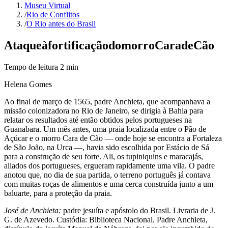
Museu Virtual
/
Rio de Conflitos
/
O Rio antes do Brasil
Ataque
à
fortificação
do
morro
Cara
de
Cão
Tempo de leitura
2
min
Helena Gomes
Ao final de março de 1565, padre Anchieta, que acompanhava a
missão colonizadora no Rio de Janeiro, se dirigia à Bahia para
relatar os resultados até então obtidos pelos portugueses na
Guanabara. Um mês antes, uma praia localizada entre o Pão de
Açúcar e o morro Cara de Cão — onde hoje se encontra a Fortaleza
de São João, na Urca —, havia sido escolhida por Estácio de Sá
para a construção de seu forte. Ali, os tupiniquins e maracajás,
aliados dos portugueses, ergueram rapidamente uma vila. O padre
anotou que, no dia de sua partida, o terreno português já contava
com muitas roças de alimentos e uma cerca construída junto a um
baluarte, para a proteção da praia.
José de Anchieta:
padre jesuíta e apóstolo do Brasil. Livraria de J.
G. de Azevedo. Custódia: Biblioteca Nacional. Padre Anchieta,