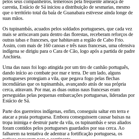
pelos seus companheiros, temerosos pela frequente ameaça de
carestia, Estácio de Sá iniciou a distribuição de sesmarias, mesmo
que o território total da baía de Guanabara estivesse ainda longe de
suas mãos.
Os tupinambás, acuados pelos soldados portugueses, que cada vez
mais se arriscavam para dentro das florestas, receberam reforços de
outras tabas e franceses, que habitavam a região de Cabo Frio.
Assim, com mais de 160 canoas e três naus francesas, uma ofensiva
indígena se dirigiu para o Cara de Cão, logo após a partida de padre
Anchieta.
Uma das naus foi logo atingida por um tiro de canhão português,
dando início ao combate por mar e terra. De um lado, alguns
portugueses protegiam a vila, que pegava fogo pelas flechas
incendiárias que os tupinambás, avançando atrás de sua própria
cerca, atiravam. Por mar, as duas outras naus francesas eram
perseguidas pelas pequenas embarcações portuguesas, lideradas por
Estácio de Sá.
Parte dos guerreiros indígenas, enfim, conseguiu saltar em terra e
atacar a praia portuguesa. Embora conseguissem causar baixas na
tropa inimiga e destruir parte da vila, os tupinambás e seus aliados
foram contidos pelos portugueses guardados por sua cerca. Ao
falharem na tentativa de adentrar a fortificação portuguesa, os