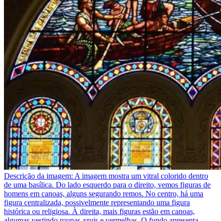
Descrição da imagem:
A imagem mostra um vitral colorido dentro
de uma basílica. Do lado esquerdo para o direito, vemos figuras de
homens em canoas, alguns segurando remos. No centro, há uma
figura centralizada, possivelmente representando uma figura
histórica ou religiosa. À direita, mais figuras estão em canoas,
algumas vestindo roupas azuis e vermelhas. O fundo apresenta