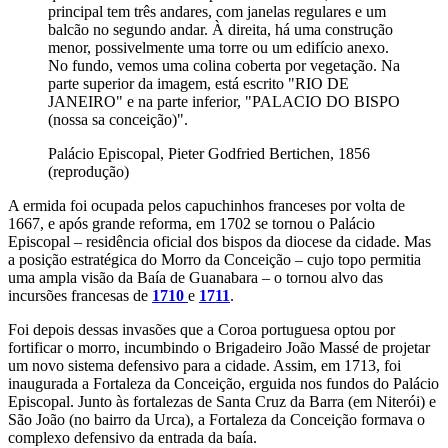
principal tem três andares, com janelas regulares e um
balcão no segundo andar. À direita, há uma construção
menor, possivelmente uma torre ou um edifício anexo.
No fundo, vemos uma colina coberta por vegetação. Na
parte superior da imagem, está escrito "RIO DE
JANEIRO" e na parte inferior, "PALACIO DO BISPO
(nossa sa conceição)".
Palácio Episcopal, Pieter Godfried Bertichen, 1856
(reprodução)
A ermida foi ocupada pelos capuchinhos franceses por volta de
1667, e após grande reforma, em 1702 se tornou o Palácio
Episcopal – residência oficial dos bispos da diocese da cidade. Mas
a posição estratégica do Morro da Conceição – cujo topo permitia
uma ampla visão da Baía de Guanabara – o tornou alvo das
incursões francesas de
1710
e
1711
.
Foi depois dessas invasões que a Coroa portuguesa optou por
fortificar o morro, incumbindo o Brigadeiro João Massé de projetar
um novo sistema defensivo para a cidade. Assim, em 1713, foi
inaugurada a Fortaleza da Conceição, erguida nos fundos do Palácio
Episcopal. Junto às fortalezas de Santa Cruz da Barra (em Niterói) e
São João (no bairro da Urca), a Fortaleza da Conceição formava o
complexo defensivo da entrada da baía.