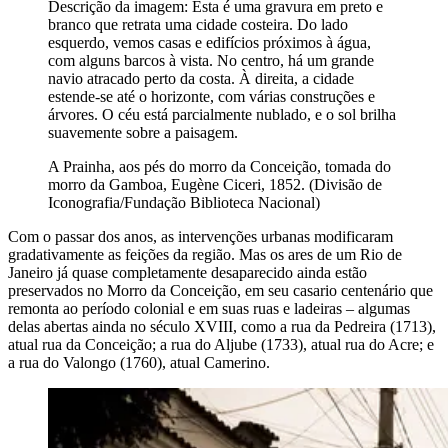
Descrição da imagem:
Esta é uma gravura em preto e
branco que retrata uma cidade costeira. Do lado
esquerdo, vemos casas e edifícios próximos à água,
com alguns barcos à vista. No centro, há um grande
navio atracado perto da costa. À direita, a cidade
estende-se até o horizonte, com várias construções e
árvores. O céu está parcialmente nublado, e o sol brilha
suavemente sobre a paisagem.
A Prainha, aos pés do morro da Conceição, tomada do
morro da Gamboa, Eugène Ciceri, 1852. (Divisão de
Iconografia/Fundação Biblioteca Nacional)
Com o passar dos anos, as intervenções urbanas modificaram
gradativamente as feições da região. Mas os ares de um Rio de
Janeiro já quase completamente desaparecido ainda estão
preservados no Morro da Conceição, em seu casario centenário que
remonta ao período colonial e em suas ruas e ladeiras – algumas
delas abertas ainda no século XVIII, como a rua da Pedreira (1713),
atual rua da Conceição; a rua do Aljube (1733), atual rua do Acre; e
a rua do Valongo (1760), atual Camerino.