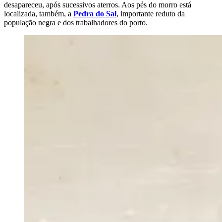
desapareceu, após sucessivos aterros. Aos pés do morro está
localizada, também, a
Pedra do Sal
, importante reduto da
população negra e dos trabalhadores do porto.