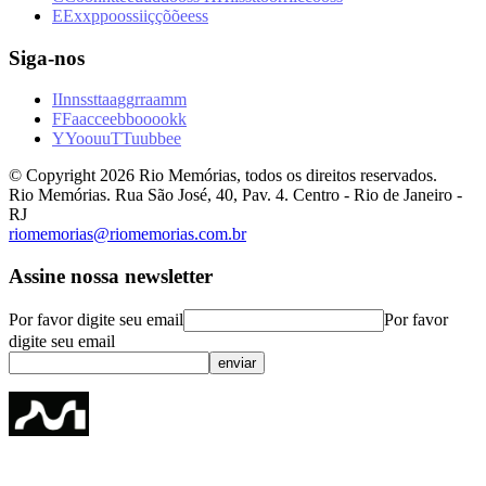
E
E
x
x
p
p
o
o
s
s
i
i
ç
ç
õ
õ
e
e
s
s
Siga-nos
I
I
n
n
s
s
t
t
a
a
g
g
r
r
a
a
m
m
F
F
a
a
c
c
e
e
b
b
o
o
o
o
k
k
Y
Y
o
o
u
u
T
T
u
u
b
b
e
e
© Copyright
2026
Rio Memórias, todos os direitos reservados.
Rio Memórias. Rua São José, 40, Pav. 4. Centro - Rio de Janeiro -
RJ
riomemorias@riomemorias.com.br
Assine nossa newsletter
Por favor digite seu email
Por favor
digite seu email
enviar