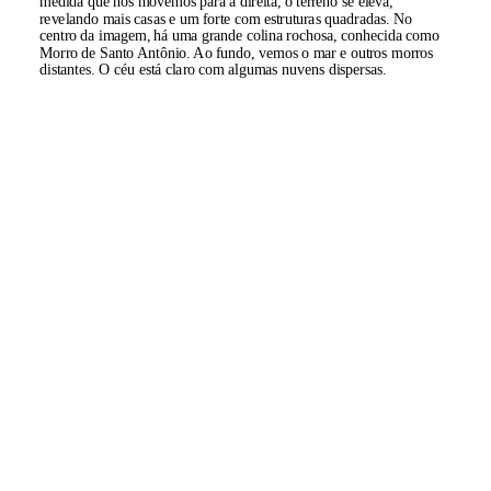
medida que nos movemos para a direita, o terreno se eleva,
revelando mais casas e um forte com estruturas quadradas. No
centro da imagem, há uma grande colina rochosa, conhecida como
Morro de Santo Antônio. Ao fundo, vemos o mar e outros morros
distantes. O céu está claro com algumas nuvens dispersas.