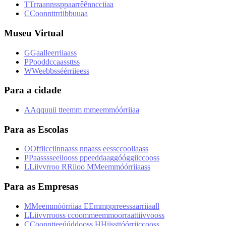
T
T
r
r
a
a
n
n
s
s
p
p
a
a
r
r
ê
ê
n
n
c
c
i
i
a
a
C
C
o
o
n
n
t
t
r
r
i
i
b
b
u
u
a
a
Museu Virtual
G
G
a
a
l
l
e
e
r
r
i
i
a
a
s
s
P
P
o
o
d
d
c
c
a
a
s
s
t
t
s
s
W
W
e
e
b
b
s
s
é
é
r
r
i
i
e
e
s
s
Para a cidade
A
A
q
q
u
u
i
i
t
t
e
e
m
m
m
m
e
e
m
m
ó
ó
r
r
i
i
a
a
Para as Escolas
O
O
f
f
i
i
c
c
i
i
n
n
a
a
s
s
n
n
a
a
s
s
e
e
s
s
c
c
o
o
l
l
a
a
s
s
P
P
a
a
s
s
s
s
e
e
i
i
o
o
s
s
p
p
e
e
d
d
a
a
g
g
ó
ó
g
g
i
i
c
c
o
o
s
s
L
L
i
i
v
v
r
r
o
o
R
R
i
i
o
o
M
M
e
e
m
m
ó
ó
r
r
i
i
a
a
s
s
Para as Empresas
M
M
e
e
m
m
ó
ó
r
r
i
i
a
a
E
E
m
m
p
p
r
r
e
e
s
s
a
a
r
r
i
i
a
a
l
l
L
L
i
i
v
v
r
r
o
o
s
s
c
c
o
o
m
m
e
e
m
m
o
o
r
r
a
a
t
t
i
i
v
v
o
o
s
s
C
C
o
o
n
n
t
t
e
e
ú
ú
d
d
o
o
s
s
H
H
i
i
s
s
t
t
ó
ó
r
r
i
i
c
c
o
o
s
s