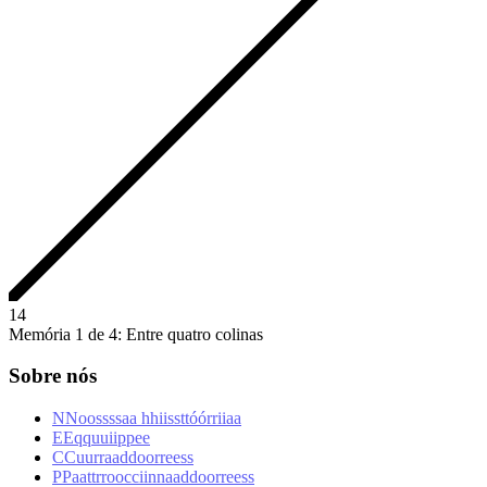
1
4
Memória 1 de 4: Entre quatro colinas
Sobre nós
N
N
o
o
s
s
s
s
a
a
h
h
i
i
s
s
t
t
ó
ó
r
r
i
i
a
a
E
E
q
q
u
u
i
i
p
p
e
e
C
C
u
u
r
r
a
a
d
d
o
o
r
r
e
e
s
s
P
P
a
a
t
t
r
r
o
o
c
c
i
i
n
n
a
a
d
d
o
o
r
r
e
e
s
s