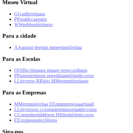
Museu Virtual
G
G
a
a
l
l
e
e
r
r
i
i
a
a
s
s
P
P
o
o
d
d
c
c
a
a
s
s
t
t
s
s
W
W
e
e
b
b
s
s
é
é
r
r
i
i
e
e
s
s
Para a cidade
A
A
q
q
u
u
i
i
t
t
e
e
m
m
m
m
e
e
m
m
ó
ó
r
r
i
i
a
a
Para as Escolas
O
O
f
f
i
i
c
c
i
i
n
n
a
a
s
s
n
n
a
a
s
s
e
e
s
s
c
c
o
o
l
l
a
a
s
s
P
P
a
a
s
s
s
s
e
e
i
i
o
o
s
s
p
p
e
e
d
d
a
a
g
g
ó
ó
g
g
i
i
c
c
o
o
s
s
L
L
i
i
v
v
r
r
o
o
R
R
i
i
o
o
M
M
e
e
m
m
ó
ó
r
r
i
i
a
a
s
s
Para as Empresas
M
M
e
e
m
m
ó
ó
r
r
i
i
a
a
E
E
m
m
p
p
r
r
e
e
s
s
a
a
r
r
i
i
a
a
l
l
L
L
i
i
v
v
r
r
o
o
s
s
c
c
o
o
m
m
e
e
m
m
o
o
r
r
a
a
t
t
i
i
v
v
o
o
s
s
C
C
o
o
n
n
t
t
e
e
ú
ú
d
d
o
o
s
s
H
H
i
i
s
s
t
t
ó
ó
r
r
i
i
c
c
o
o
s
s
E
E
x
x
p
p
o
o
s
s
i
i
ç
ç
õ
õ
e
e
s
s
Siga-nos