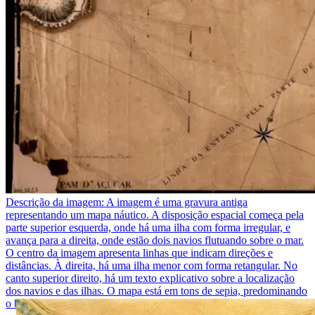
Descrição da imagem:
A imagem é uma gravura antiga
representando um mapa náutico. A disposição espacial começa pela
parte superior esquerda, onde há uma ilha com forma irregular, e
avança para a direita, onde estão dois navios flutuando sobre o mar.
O centro da imagem apresenta linhas que indicam direções e
distâncias. À direita, há uma ilha menor com forma retangular. No
canto superior direito, há um texto explicativo sobre a localização
dos navios e das ilhas. O mapa está em tons de sepia, predominando
o bege e o preto.