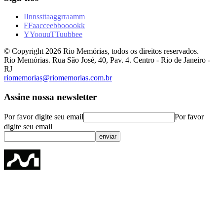
I
I
n
n
s
s
t
t
a
a
g
g
r
r
a
a
m
m
F
F
a
a
c
c
e
e
b
b
o
o
o
o
k
k
Y
Y
o
o
u
u
T
T
u
u
b
b
e
e
© Copyright
2026
Rio Memórias, todos os direitos reservados.
Rio Memórias. Rua São José, 40, Pav. 4. Centro - Rio de Janeiro -
RJ
riomemorias@riomemorias.com.br
Assine nossa newsletter
Por favor digite seu email
Por favor
digite seu email
enviar