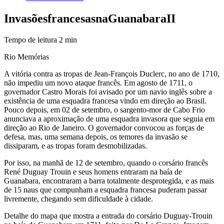
Invasões
francesas
na
Guanabara
II
Tempo de leitura
2
min
Rio Memórias
A vitória contra as tropas de Jean-François Duclerc, no ano de 1710,
não impediu um novo ataque francês. Em agosto de 1711, o
governador Castro Morais foi avisado por um navio inglês sobre a
existência de uma esquadra francesa vindo em direção ao Brasil.
Pouco depois, em 02 de setembro, o sargento-mor de Cabo Frio
anunciava a aproximação de uma esquadra invasora que seguia em
direção ao Rio de Janeiro. O governador convocou as forças de
defesa, mas, uma semana depois, os temores da invasão se
dissiparam, e as tropas foram desmobilizadas.
Por isso, na manhã de 12 de setembro, quando o corsário francês
René Duguay Trouin e seus homens entraram na baía de
Guanabara, encontraram a barra totalmente desprotegida, e as mais
de 15 naus que compunham a esquadra francesa puderam passar
livremente, chegando sem dificuldade à cidade.
Detalhe do mapa que mostra a entrada do corsário Duguay-Trouin