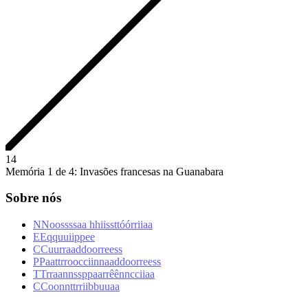
1
4
Memória 1 de 4: Invasões francesas na Guanabara
Sobre nós
N
N
o
o
s
s
s
s
a
a
h
h
i
i
s
s
t
t
ó
ó
r
r
i
i
a
a
E
E
q
q
u
u
i
i
p
p
e
e
C
C
u
u
r
r
a
a
d
d
o
o
r
r
e
e
s
s
P
P
a
a
t
t
r
r
o
o
c
c
i
i
n
n
a
a
d
d
o
o
r
r
e
e
s
s
T
T
r
r
a
a
n
n
s
s
p
p
a
a
r
r
ê
ê
n
n
c
c
i
i
a
a
C
C
o
o
n
n
t
t
r
r
i
i
b
b
u
u
a
a