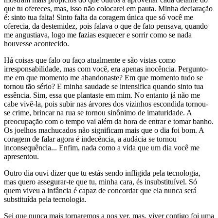
que tu ofereces, mas, isso não colocarei em pauta. Minha declaração
é: sinto tua falta! Sinto falta da coragem única que só você me
oferecia, da destemidez, pois falava o que de fato pensava, quando
me angustiava, logo me fazias esquecer e sorrir como se nada
houvesse acontecido.
Há coisas que falo ou faço atualmente e são vistas como
irresponsabilidade, mas com você, era apenas inocência. Pergunto-
me em que momento me abandonaste? Em que momento tudo se
tornou tão sério? E minha saudade se intensifica quando sinto tua
essência. Sim, essa que plantaste em mim. No entanto já não me
cabe vivê-la, pois subir nas árvores dos vizinhos escondida tornou-
se crime, brincar na rua se tornou sinônimo de imaturidade. A
preocupação com o tempo vai além da hora de entrar e tomar banho.
Os joelhos machucados não significam mais que o dia foi bom. A
coragem de falar agora é indecência, a audácia se tornou
inconsequência... Enfim, nada como a vida que um dia você me
apresentou.
Outro dia ouvi dizer que tu estás sendo infligida pela tecnologia,
mas quero assegurar-te que tu, minha cara, és insubstituível. Só
quem viveu a infância é capaz de concordar que ela nunca será
substituída pela tecnologia.
Sei que nunca mais tornaremos a nos ver, mas, viver contigo foi uma