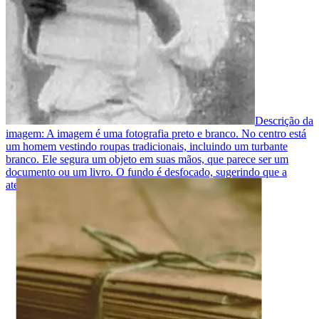
Descrição da
imagem:
A imagem é uma fotografia preto e branco. No centro está
um homem vestindo roupas tradicionais, incluindo um turbante
branco. Ele segura um objeto em suas mãos, que parece ser um
documento ou um livro. O fundo é desfocado, sugerindo que a
atenção deve ser direcionada à figura central.