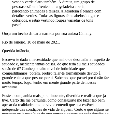
vestido verde claro também. À direita, um grupo de
pessoas está em frente a uma geladeira aberta,
parecendo animadas e felizes. A geladeira é branca com
detalhes verdes. Todas as figuras têm cabelos longos e
coloridos, e estão vestindo roupas variadas de tons
pastel.
Ouça um trecho da carta narrada por sua autora Camilly.
Rio de Janeiro, 10 de maio de 2021.
Querida infância,
Escrevo-te dada a necessidade que tenho de desabafar a respeito de
saudade e, mediante tantas coisas, de que teria eu mais saudades
senão de ti? Conheço o alto nível de intimidade que
compartilhamos, porém, prefiro falar-te formalmente devido à
grande estima que possuo por ti. Sabemos que passei por ti não faz
muito tempo, logo, tenho em mente grande parte de nossas
aventuras.
Foste a companhia mais pura, inocente, divertida e realista que já
tive. Certo dia me perguntei como conseguiste me fazer tão bem
apesar da realidade em que vivi e entendi que sua essência
independe das condições de vida de alguém. Certo é que alguns se
mostram mais propícios do que outros a aproveitar cada detalhe do