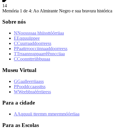
1
4
Memória 1 de 4: Ao Almirante Negro e sua bravura histórica
Sobre nós
N
N
o
o
s
s
s
s
a
a
h
h
i
i
s
s
t
t
ó
ó
r
r
i
i
a
a
E
E
q
q
u
u
i
i
p
p
e
e
C
C
u
u
r
r
a
a
d
d
o
o
r
r
e
e
s
s
P
P
a
a
t
t
r
r
o
o
c
c
i
i
n
n
a
a
d
d
o
o
r
r
e
e
s
s
T
T
r
r
a
a
n
n
s
s
p
p
a
a
r
r
ê
ê
n
n
c
c
i
i
a
a
C
C
o
o
n
n
t
t
r
r
i
i
b
b
u
u
a
a
Museu Virtual
G
G
a
a
l
l
e
e
r
r
i
i
a
a
s
s
P
P
o
o
d
d
c
c
a
a
s
s
t
t
s
s
W
W
e
e
b
b
s
s
é
é
r
r
i
i
e
e
s
s
Para a cidade
A
A
q
q
u
u
i
i
t
t
e
e
m
m
m
m
e
e
m
m
ó
ó
r
r
i
i
a
a
Para as Escolas