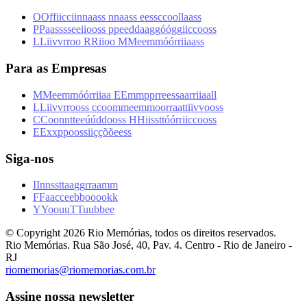
O
O
f
f
i
i
c
c
i
i
n
n
a
a
s
s
n
n
a
a
s
s
e
e
s
s
c
c
o
o
l
l
a
a
s
s
P
P
a
a
s
s
s
s
e
e
i
i
o
o
s
s
p
p
e
e
d
d
a
a
g
g
ó
ó
g
g
i
i
c
c
o
o
s
s
L
L
i
i
v
v
r
r
o
o
R
R
i
i
o
o
M
M
e
e
m
m
ó
ó
r
r
i
i
a
a
s
s
Para as Empresas
M
M
e
e
m
m
ó
ó
r
r
i
i
a
a
E
E
m
m
p
p
r
r
e
e
s
s
a
a
r
r
i
i
a
a
l
l
L
L
i
i
v
v
r
r
o
o
s
s
c
c
o
o
m
m
e
e
m
m
o
o
r
r
a
a
t
t
i
i
v
v
o
o
s
s
C
C
o
o
n
n
t
t
e
e
ú
ú
d
d
o
o
s
s
H
H
i
i
s
s
t
t
ó
ó
r
r
i
i
c
c
o
o
s
s
E
E
x
x
p
p
o
o
s
s
i
i
ç
ç
õ
õ
e
e
s
s
Siga-nos
I
I
n
n
s
s
t
t
a
a
g
g
r
r
a
a
m
m
F
F
a
a
c
c
e
e
b
b
o
o
o
o
k
k
Y
Y
o
o
u
u
T
T
u
u
b
b
e
e
© Copyright
2026
Rio Memórias, todos os direitos reservados.
Rio Memórias. Rua São José, 40, Pav. 4. Centro - Rio de Janeiro -
RJ
riomemorias@riomemorias.com.br
Assine nossa newsletter