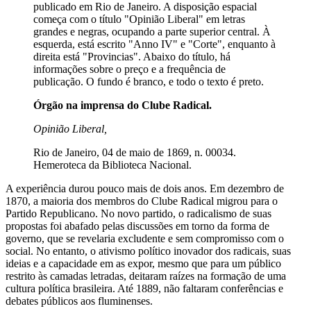
publicado em Rio de Janeiro. A disposição espacial
começa com o título "Opinião Liberal" em letras
grandes e negras, ocupando a parte superior central. À
esquerda, está escrito "Anno IV" e "Corte", enquanto à
direita está "Provincias". Abaixo do título, há
informações sobre o preço e a frequência de
publicação. O fundo é branco, e todo o texto é preto.
Órgão na imprensa do Clube Radical.
Opinião Liberal,
Rio de Janeiro, 04 de maio de 1869, n. 00034.
Hemeroteca da Biblioteca Nacional.
A experiência durou pouco mais de dois anos. Em dezembro de
1870, a maioria dos membros do Clube Radical migrou para o
Partido Republicano. No novo partido, o radicalismo de suas
propostas foi abafado pelas discussões em torno da forma de
governo, que se revelaria excludente e sem compromisso com o
social. No entanto, o ativismo político inovador dos radicais, suas
ideias e a capacidade em as expor, mesmo que para um público
restrito às camadas letradas, deitaram raízes na formação de uma
cultura política brasileira. Até 1889, não faltaram conferências e
debates públicos aos fluminenses.