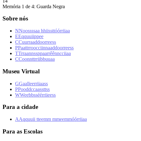
1
4
Memória 1 de 4: Guarda Negra
Sobre nós
N
N
o
o
s
s
s
s
a
a
h
h
i
i
s
s
t
t
ó
ó
r
r
i
i
a
a
E
E
q
q
u
u
i
i
p
p
e
e
C
C
u
u
r
r
a
a
d
d
o
o
r
r
e
e
s
s
P
P
a
a
t
t
r
r
o
o
c
c
i
i
n
n
a
a
d
d
o
o
r
r
e
e
s
s
T
T
r
r
a
a
n
n
s
s
p
p
a
a
r
r
ê
ê
n
n
c
c
i
i
a
a
C
C
o
o
n
n
t
t
r
r
i
i
b
b
u
u
a
a
Museu Virtual
G
G
a
a
l
l
e
e
r
r
i
i
a
a
s
s
P
P
o
o
d
d
c
c
a
a
s
s
t
t
s
s
W
W
e
e
b
b
s
s
é
é
r
r
i
i
e
e
s
s
Para a cidade
A
A
q
q
u
u
i
i
t
t
e
e
m
m
m
m
e
e
m
m
ó
ó
r
r
i
i
a
a
Para as Escolas