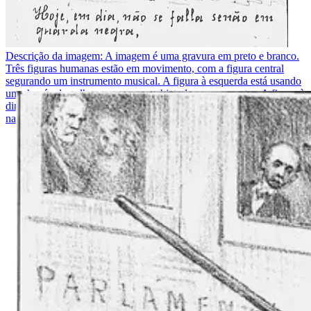
Descrição da imagem:
A imagem é uma gravura em preto e branco.
Três figuras humanas estão em movimento, com a figura central
segurando um instrumento musical. A figura à esquerda está usando
um chapéu de palha e carrega um objeto longo nas costas. A figura à
direita também usa um chapéu de palha e segura um tambor. O texto
na imagem lê: "Hoje, em dia, não se fala senão em guarda negra."