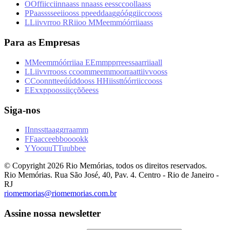
O
O
f
f
i
i
c
c
i
i
n
n
a
a
s
s
n
n
a
a
s
s
e
e
s
s
c
c
o
o
l
l
a
a
s
s
P
P
a
a
s
s
s
s
e
e
i
i
o
o
s
s
p
p
e
e
d
d
a
a
g
g
ó
ó
g
g
i
i
c
c
o
o
s
s
L
L
i
i
v
v
r
r
o
o
R
R
i
i
o
o
M
M
e
e
m
m
ó
ó
r
r
i
i
a
a
s
s
Para as Empresas
M
M
e
e
m
m
ó
ó
r
r
i
i
a
a
E
E
m
m
p
p
r
r
e
e
s
s
a
a
r
r
i
i
a
a
l
l
L
L
i
i
v
v
r
r
o
o
s
s
c
c
o
o
m
m
e
e
m
m
o
o
r
r
a
a
t
t
i
i
v
v
o
o
s
s
C
C
o
o
n
n
t
t
e
e
ú
ú
d
d
o
o
s
s
H
H
i
i
s
s
t
t
ó
ó
r
r
i
i
c
c
o
o
s
s
E
E
x
x
p
p
o
o
s
s
i
i
ç
ç
õ
õ
e
e
s
s
Siga-nos
I
I
n
n
s
s
t
t
a
a
g
g
r
r
a
a
m
m
F
F
a
a
c
c
e
e
b
b
o
o
o
o
k
k
Y
Y
o
o
u
u
T
T
u
u
b
b
e
e
© Copyright
2026
Rio Memórias, todos os direitos reservados.
Rio Memórias. Rua São José, 40, Pav. 4. Centro - Rio de Janeiro -
RJ
riomemorias@riomemorias.com.br
Assine nossa newsletter