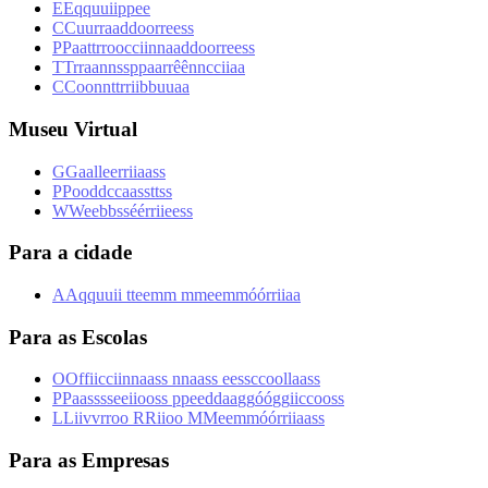
E
E
q
q
u
u
i
i
p
p
e
e
C
C
u
u
r
r
a
a
d
d
o
o
r
r
e
e
s
s
P
P
a
a
t
t
r
r
o
o
c
c
i
i
n
n
a
a
d
d
o
o
r
r
e
e
s
s
T
T
r
r
a
a
n
n
s
s
p
p
a
a
r
r
ê
ê
n
n
c
c
i
i
a
a
C
C
o
o
n
n
t
t
r
r
i
i
b
b
u
u
a
a
Museu Virtual
G
G
a
a
l
l
e
e
r
r
i
i
a
a
s
s
P
P
o
o
d
d
c
c
a
a
s
s
t
t
s
s
W
W
e
e
b
b
s
s
é
é
r
r
i
i
e
e
s
s
Para a cidade
A
A
q
q
u
u
i
i
t
t
e
e
m
m
m
m
e
e
m
m
ó
ó
r
r
i
i
a
a
Para as Escolas
O
O
f
f
i
i
c
c
i
i
n
n
a
a
s
s
n
n
a
a
s
s
e
e
s
s
c
c
o
o
l
l
a
a
s
s
P
P
a
a
s
s
s
s
e
e
i
i
o
o
s
s
p
p
e
e
d
d
a
a
g
g
ó
ó
g
g
i
i
c
c
o
o
s
s
L
L
i
i
v
v
r
r
o
o
R
R
i
i
o
o
M
M
e
e
m
m
ó
ó
r
r
i
i
a
a
s
s
Para as Empresas