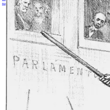
na imagem lê: "Hoje, em dia, não se fala senão em guarda negra."