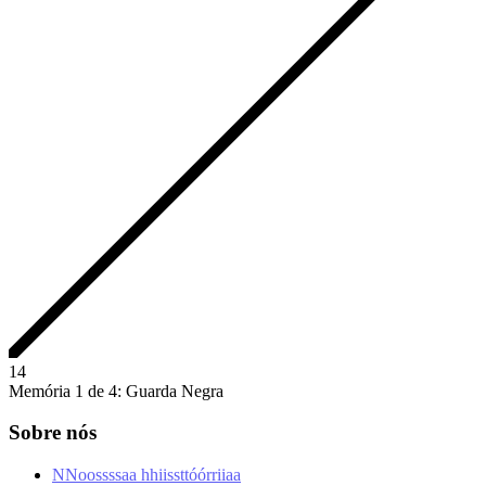
1
4
Memória 1 de 4: Guarda Negra
Sobre nós
N
N
o
o
s
s
s
s
a
a
h
h
i
i
s
s
t
t
ó
ó
r
r
i
i
a
a