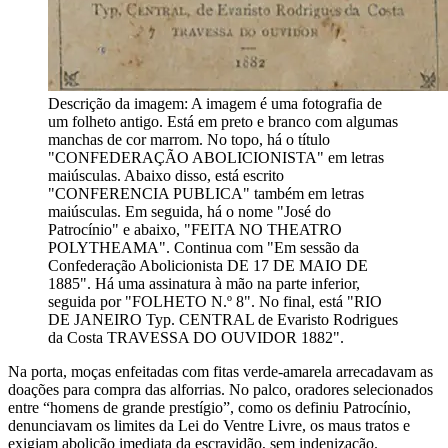
Descrição da imagem:
A imagem é uma fotografia de
um folheto antigo. Está em preto e branco com algumas
manchas de cor marrom. No topo, há o título
"CONFEDERAÇÃO ABOLICIONISTA" em letras
maiúsculas. Abaixo disso, está escrito
"CONFERENCIA PUBLICA" também em letras
maiúsculas. Em seguida, há o nome "José do
Patrocínio" e abaixo, "FEITA NO THEATRO
POLYTHEAMA". Continua com "Em sessão da
Confederação Abolicionista DE 17 DE MAIO DE
1885". Há uma assinatura à mão na parte inferior,
seguida por "FOLHETO N.º 8". No final, está "RIO
DE JANEIRO Typ. CENTRAL de Evaristo Rodrigues
da Costa TRAVESSA DO OUVIDOR 1882".
Na porta, moças enfeitadas com fitas verde-amarela arrecadavam as
doações para compra das alforrias. No palco, oradores selecionados
entre “homens de grande prestígio”, como os definiu Patrocínio,
denunciavam os limites da Lei do Ventre Livre, os maus tratos e
exigiam abolição imediata da escravidão, sem indenização.