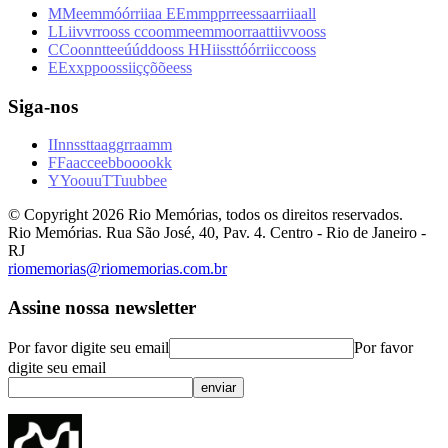
M
M
e
e
m
m
ó
ó
r
r
i
i
a
a
E
E
m
m
p
p
r
r
e
e
s
s
a
a
r
r
i
i
a
a
l
l
L
L
i
i
v
v
r
r
o
o
s
s
c
c
o
o
m
m
e
e
m
m
o
o
r
r
a
a
t
t
i
i
v
v
o
o
s
s
C
C
o
o
n
n
t
t
e
e
ú
ú
d
d
o
o
s
s
H
H
i
i
s
s
t
t
ó
ó
r
r
i
i
c
c
o
o
s
s
E
E
x
x
p
p
o
o
s
s
i
i
ç
ç
õ
õ
e
e
s
s
Siga-nos
I
I
n
n
s
s
t
t
a
a
g
g
r
r
a
a
m
m
F
F
a
a
c
c
e
e
b
b
o
o
o
o
k
k
Y
Y
o
o
u
u
T
T
u
u
b
b
e
e
© Copyright
2026
Rio Memórias, todos os direitos reservados.
Rio Memórias. Rua São José, 40, Pav. 4. Centro - Rio de Janeiro -
RJ
riomemorias@riomemorias.com.br
Assine nossa newsletter
Por favor digite seu email
Por favor
digite seu email
enviar