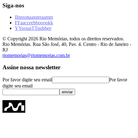
Siga-nos
I
I
n
n
s
s
t
t
a
a
g
g
r
r
a
a
m
m
F
F
a
a
c
c
e
e
b
b
o
o
o
o
k
k
Y
Y
o
o
u
u
T
T
u
u
b
b
e
e
© Copyright
2026
Rio Memórias, todos os direitos reservados.
Rio Memórias. Rua São José, 40, Pav. 4. Centro - Rio de Janeiro -
RJ
riomemorias@riomemorias.com.br
Assine nossa newsletter
Por favor digite seu email
Por favor
digite seu email
enviar