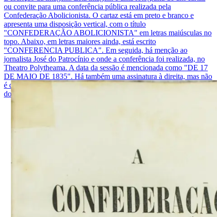
ou convite para uma conferência pública realizada pela
Confederação Abolicionista. O cartaz está em preto e branco e
apresenta uma disposição vertical, com o título
"CONFEDERAÇÃO ABOLICIONISTA" em letras maiúsculas no
topo. Abaixo, em letras maiores ainda, está escrito
"CONFERENCIA PUBLICA". Em seguida, há menção ao
jornalista José do Patrocínio e onde a conferência foi realizada, no
Theatro Polytheama. A data da sessão é mencionada como "DE 17
DE MAIO DE 1835". Há também uma assinatura à direita, mas não
é clara o que ela representa. No fundo, há uma menção ao número
do folheto, "FOLHETO N.º 8", e no rodapé, "RIO DE JANEIRO".