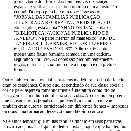
jornal chamado "Jornal das Famílias". A disposição
espacial é vertical, com o título no topo e uma ilustração
central. Do topo para baixo, o texto lê-se assim:
"JORNAL DAS FAMILIAS PUBLICAÇÃO
ILLUSTRADA RECREATIVA, ARTISTICA, ETC."
Em seguida, está a data "ANNO DE 1874" e abaixo,
"BIBLIOTECA NACIONAL PUBLICA RIO DE
JANEIRO". Na parte inferior, há mais texto: "RIO DE
JANEIRO B. L. GARNIER, EDITOR-LIVREIRO
69, RUA DO CEVADOR, 69". A ilustração central
mostra uma figura feminina sentada em uma cadeira,
segurando um livro. As cores são predominantemente
negras e brancas, sugerindo que a imagem é em preto e
branco.
Outro público fundamental para adensar a leitura no Rio de Janeiro
eram os estudantes. Grupo que, dependendo de sua classe social e
cor de pele, aspirava romanticamente à literatura como rito de
passagem e caminho natural para suas vidas. Ao mesmo tempo em
que consumiam os jornais e os poucos livros que circulavam,
também eram autores, participando em diferentes frentes – impressas
ou orais – na formação desse cotidiano literário carioca.
Vale ainda lembrar que muitas famílias tinham em seus patriarcas –
pais, irmãos, tios – a figura do ledor – isto é, aquele que lia literatura