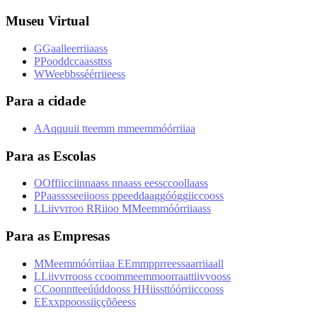
Museu Virtual
G
G
a
a
l
l
e
e
r
r
i
i
a
a
s
s
P
P
o
o
d
d
c
c
a
a
s
s
t
t
s
s
W
W
e
e
b
b
s
s
é
é
r
r
i
i
e
e
s
s
Para a cidade
A
A
q
q
u
u
i
i
t
t
e
e
m
m
m
m
e
e
m
m
ó
ó
r
r
i
i
a
a
Para as Escolas
O
O
f
f
i
i
c
c
i
i
n
n
a
a
s
s
n
n
a
a
s
s
e
e
s
s
c
c
o
o
l
l
a
a
s
s
P
P
a
a
s
s
s
s
e
e
i
i
o
o
s
s
p
p
e
e
d
d
a
a
g
g
ó
ó
g
g
i
i
c
c
o
o
s
s
L
L
i
i
v
v
r
r
o
o
R
R
i
i
o
o
M
M
e
e
m
m
ó
ó
r
r
i
i
a
a
s
s
Para as Empresas
M
M
e
e
m
m
ó
ó
r
r
i
i
a
a
E
E
m
m
p
p
r
r
e
e
s
s
a
a
r
r
i
i
a
a
l
l
L
L
i
i
v
v
r
r
o
o
s
s
c
c
o
o
m
m
e
e
m
m
o
o
r
r
a
a
t
t
i
i
v
v
o
o
s
s
C
C
o
o
n
n
t
t
e
e
ú
ú
d
d
o
o
s
s
H
H
i
i
s
s
t
t
ó
ó
r
r
i
i
c
c
o
o
s
s
E
E
x
x
p
p
o
o
s
s
i
i
ç
ç
õ
õ
e
e
s
s