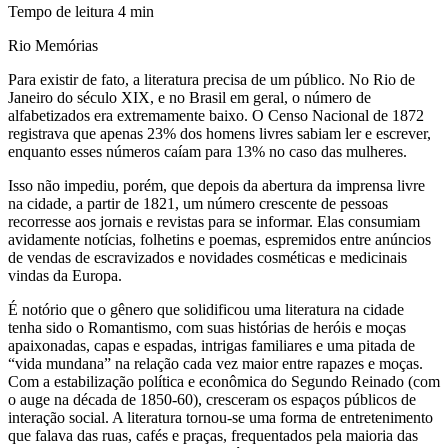
Tempo de leitura
4
min
Rio Memórias
Para existir de fato, a literatura precisa de um público. No Rio de
Janeiro do século XIX, e no Brasil em geral, o número de
alfabetizados era extremamente baixo. O Censo Nacional de 1872
registrava que apenas 23% dos homens livres sabiam ler e escrever,
enquanto esses números caíam para 13% no caso das mulheres.
Isso não impediu, porém, que depois da abertura da imprensa livre
na cidade, a partir de 1821, um número crescente de pessoas
recorresse aos jornais e revistas para se informar. Elas consumiam
avidamente notícias, folhetins e poemas, espremidos entre anúncios
de vendas de escravizados e novidades cosméticas e medicinais
vindas da Europa.
É notório que o gênero que solidificou uma literatura na cidade
tenha sido o Romantismo, com suas histórias de heróis e moças
apaixonadas, capas e espadas, intrigas familiares e uma pitada de
“vida mundana” na relação cada vez maior entre rapazes e moças.
Com a estabilização política e econômica do Segundo Reinado (com
o auge na década de 1850-60), cresceram os espaços públicos de
interação social. A literatura tornou-se uma forma de entretenimento
que falava das ruas, cafés e praças, frequentados pela maioria das