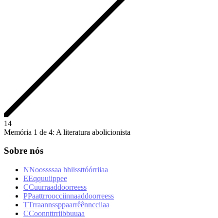
1
4
Memória 1 de 4: A literatura abolicionista
Sobre nós
N
N
o
o
s
s
s
s
a
a
h
h
i
i
s
s
t
t
ó
ó
r
r
i
i
a
a
E
E
q
q
u
u
i
i
p
p
e
e
C
C
u
u
r
r
a
a
d
d
o
o
r
r
e
e
s
s
P
P
a
a
t
t
r
r
o
o
c
c
i
i
n
n
a
a
d
d
o
o
r
r
e
e
s
s
T
T
r
r
a
a
n
n
s
s
p
p
a
a
r
r
ê
ê
n
n
c
c
i
i
a
a
C
C
o
o
n
n
t
t
r
r
i
i
b
b
u
u
a
a