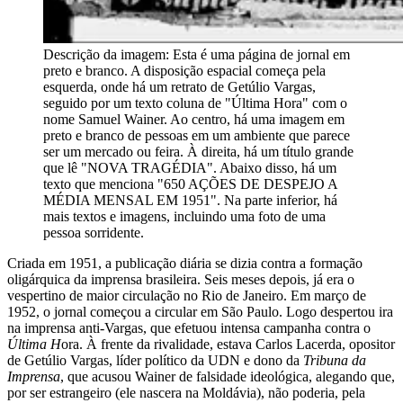
Descrição da imagem:
Esta é uma página de jornal em
preto e branco. A disposição espacial começa pela
esquerda, onde há um retrato de Getúlio Vargas,
seguido por um texto coluna de "Última Hora" com o
nome Samuel Wainer. Ao centro, há uma imagem em
preto e branco de pessoas em um ambiente que parece
ser um mercado ou feira. À direita, há um título grande
que lê "NOVA TRAGÉDIA". Abaixo disso, há um
texto que menciona "650 AÇÕES DE DESPEJO A
MÉDIA MENSAL EM 1951". Na parte inferior, há
mais textos e imagens, incluindo uma foto de uma
pessoa sorridente.
Criada em 1951, a publicação diária se dizia contra a formação
oligárquica da imprensa brasileira. Seis meses depois, já era o
vespertino de maior circulação no Rio de Janeiro. Em março de
1952, o jornal começou a circular em São Paulo. Logo despertou ira
na imprensa anti-Vargas, que efetuou intensa campanha contra o
Última H
ora. À frente da rivalidade, estava Carlos Lacerda, opositor
de Getúlio Vargas, líder político da UDN e dono da
Tribuna da
Imprensa
, que acusou Wainer de falsidade ideológica, alegando que,
por ser estrangeiro (ele nascera na Moldávia), não poderia, pela