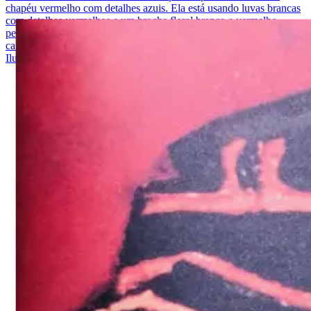
chapéu vermelho com detalhes azuis. Ela está usando luvas brancas
com detalhes vermelhos e um broche floral branco e vermelho
pendurado no pescoço. O fundo da imagem é amarelo claro. No
canto superior esquerdo, há o texto "O Cruzeiro Revista Semanal
Ilustrada" escrito em verde e vermelho.