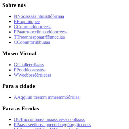
Sobre nós
N
N
o
o
s
s
s
s
a
a
h
h
i
i
s
s
t
t
ó
ó
r
r
i
i
a
a
E
E
q
q
u
u
i
i
p
p
e
e
C
C
u
u
r
r
a
a
d
d
o
o
r
r
e
e
s
s
P
P
a
a
t
t
r
r
o
o
c
c
i
i
n
n
a
a
d
d
o
o
r
r
e
e
s
s
T
T
r
r
a
a
n
n
s
s
p
p
a
a
r
r
ê
ê
n
n
c
c
i
i
a
a
C
C
o
o
n
n
t
t
r
r
i
i
b
b
u
u
a
a
Museu Virtual
G
G
a
a
l
l
e
e
r
r
i
i
a
a
s
s
P
P
o
o
d
d
c
c
a
a
s
s
t
t
s
s
W
W
e
e
b
b
s
s
é
é
r
r
i
i
e
e
s
s
Para a cidade
A
A
q
q
u
u
i
i
t
t
e
e
m
m
m
m
e
e
m
m
ó
ó
r
r
i
i
a
a
Para as Escolas
O
O
f
f
i
i
c
c
i
i
n
n
a
a
s
s
n
n
a
a
s
s
e
e
s
s
c
c
o
o
l
l
a
a
s
s
P
P
a
a
s
s
s
s
e
e
i
i
o
o
s
s
p
p
e
e
d
d
a
a
g
g
ó
ó
g
g
i
i
c
c
o
o
s
s