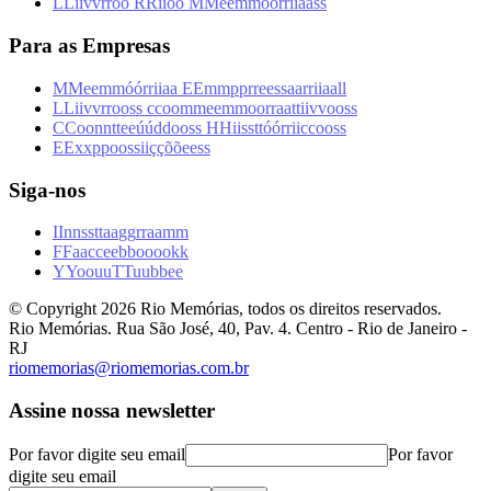
L
L
i
i
v
v
r
r
o
o
R
R
i
i
o
o
M
M
e
e
m
m
ó
ó
r
r
i
i
a
a
s
s
Para as Empresas
M
M
e
e
m
m
ó
ó
r
r
i
i
a
a
E
E
m
m
p
p
r
r
e
e
s
s
a
a
r
r
i
i
a
a
l
l
L
L
i
i
v
v
r
r
o
o
s
s
c
c
o
o
m
m
e
e
m
m
o
o
r
r
a
a
t
t
i
i
v
v
o
o
s
s
C
C
o
o
n
n
t
t
e
e
ú
ú
d
d
o
o
s
s
H
H
i
i
s
s
t
t
ó
ó
r
r
i
i
c
c
o
o
s
s
E
E
x
x
p
p
o
o
s
s
i
i
ç
ç
õ
õ
e
e
s
s
Siga-nos
I
I
n
n
s
s
t
t
a
a
g
g
r
r
a
a
m
m
F
F
a
a
c
c
e
e
b
b
o
o
o
o
k
k
Y
Y
o
o
u
u
T
T
u
u
b
b
e
e
© Copyright
2026
Rio Memórias, todos os direitos reservados.
Rio Memórias. Rua São José, 40, Pav. 4. Centro - Rio de Janeiro -
RJ
riomemorias@riomemorias.com.br
Assine nossa newsletter
Por favor digite seu email
Por favor
digite seu email