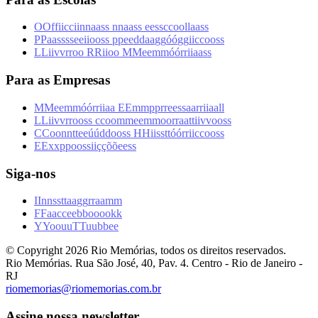
O
O
f
f
i
i
c
c
i
i
n
n
a
a
s
s
n
n
a
a
s
s
e
e
s
s
c
c
o
o
l
l
a
a
s
s
P
P
a
a
s
s
s
s
e
e
i
i
o
o
s
s
p
p
e
e
d
d
a
a
g
g
ó
ó
g
g
i
i
c
c
o
o
s
s
L
L
i
i
v
v
r
r
o
o
R
R
i
i
o
o
M
M
e
e
m
m
ó
ó
r
r
i
i
a
a
s
s
Para as Empresas
M
M
e
e
m
m
ó
ó
r
r
i
i
a
a
E
E
m
m
p
p
r
r
e
e
s
s
a
a
r
r
i
i
a
a
l
l
L
L
i
i
v
v
r
r
o
o
s
s
c
c
o
o
m
m
e
e
m
m
o
o
r
r
a
a
t
t
i
i
v
v
o
o
s
s
C
C
o
o
n
n
t
t
e
e
ú
ú
d
d
o
o
s
s
H
H
i
i
s
s
t
t
ó
ó
r
r
i
i
c
c
o
o
s
s
E
E
x
x
p
p
o
o
s
s
i
i
ç
ç
õ
õ
e
e
s
s
Siga-nos
I
I
n
n
s
s
t
t
a
a
g
g
r
r
a
a
m
m
F
F
a
a
c
c
e
e
b
b
o
o
o
o
k
k
Y
Y
o
o
u
u
T
T
u
u
b
b
e
e
© Copyright
2026
Rio Memórias, todos os direitos reservados.
Rio Memórias. Rua São José, 40, Pav. 4. Centro - Rio de Janeiro -
RJ
riomemorias@riomemorias.com.br
Assine nossa newsletter