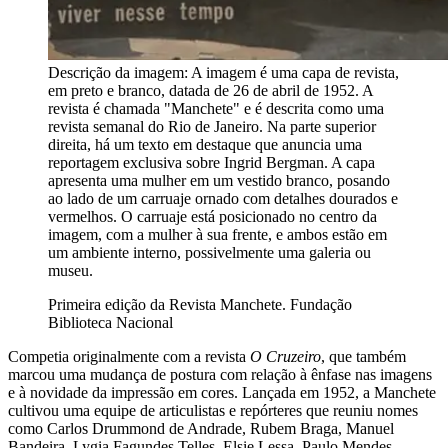
Descrição da imagem:
A imagem é uma capa de revista,
em preto e branco, datada de 26 de abril de 1952. A
revista é chamada "Manchete" e é descrita como uma
revista semanal do Rio de Janeiro. Na parte superior
direita, há um texto em destaque que anuncia uma
reportagem exclusiva sobre Ingrid Bergman. A capa
apresenta uma mulher em um vestido branco, posando
ao lado de um carruaje ornado com detalhes dourados e
vermelhos. O carruaje está posicionado no centro da
imagem, com a mulher à sua frente, e ambos estão em
um ambiente interno, possivelmente uma galeria ou
museu.
Primeira edição da Revista Manchete. Fundação
Biblioteca Nacional
Competia originalmente com a revista
O Cruzeiro
, que também
marcou uma mudança de postura com relação à ênfase nas imagens
e à novidade da impressão em cores. Lançada em 1952, a Manchete
cultivou uma equipe de articulistas e repórteres que reuniu nomes
como Carlos Drummond de Andrade, Rubem Braga, Manuel
Bandeira, Lygia Fagundes Telles, Elsie Lessa, Paulo Mendes