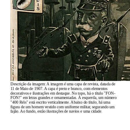
Descrição da imagem:
A imagem é uma capa de revista, datada de
11 de Maio de 1907. A capa é preto e branco, com elementos
decorativos e ilustrações em destaque. No topo, há o título "FON-
FON!" em letras grandes e ornamentadas. À esquerda, um número
"400 Réis" está escrito verticalmente. Abaixo do título, há uma
figura de um homem vestido com uniforme militar, segurando um
fajão. Ao fundo, estão ilustrações de navios e uma cidade.