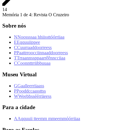
1
4
Memória 1 de 4: Revista O Cruzeiro
Sobre nós
N
N
o
o
s
s
s
s
a
a
h
h
i
i
s
s
t
t
ó
ó
r
r
i
i
a
a
E
E
q
q
u
u
i
i
p
p
e
e
C
C
u
u
r
r
a
a
d
d
o
o
r
r
e
e
s
s
P
P
a
a
t
t
r
r
o
o
c
c
i
i
n
n
a
a
d
d
o
o
r
r
e
e
s
s
T
T
r
r
a
a
n
n
s
s
p
p
a
a
r
r
ê
ê
n
n
c
c
i
i
a
a
C
C
o
o
n
n
t
t
r
r
i
i
b
b
u
u
a
a
Museu Virtual
G
G
a
a
l
l
e
e
r
r
i
i
a
a
s
s
P
P
o
o
d
d
c
c
a
a
s
s
t
t
s
s
W
W
e
e
b
b
s
s
é
é
r
r
i
i
e
e
s
s
Para a cidade
A
A
q
q
u
u
i
i
t
t
e
e
m
m
m
m
e
e
m
m
ó
ó
r
r
i
i
a
a
Para as Escolas