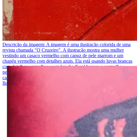
Descrição da imagem:
A imagem é uma ilustração colorida de uma
revista chamada "O Cruzeiro". A ilustração mostra uma mulher
vestindo um casaco vermelho com capuz de pele marrom e um
chapéu vermelho com detalhes azuis. Ela está usando luvas brancas
com detalhes vermelhos e um broche floral branco e vermelho
pendurado no pescoço. O fundo da imagem é amarelo claro. No
canto superior esquerdo, há o texto "O Cruzeiro Revista Semanal
Ilustrada" escrito em verde e vermelho.