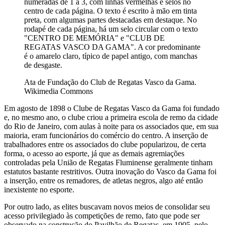
numeradas de 1 a 3, com linhas vermelhas e selos no
centro de cada página. O texto é escrito à mão em tinta
preta, com algumas partes destacadas em destaque. No
rodapé de cada página, há um selo circular com o texto
"CENTRO DE MEMÓRIA" e "CLUB DE
REGATAS VASCO DA GAMA". A cor predominante
é o amarelo claro, típico de papel antigo, com manchas
de desgaste.
Ata de Fundação do Club de Regatas Vasco da Gama.
Wikimedia Commons
Em agosto de 1898 o Clube de Regatas Vasco da Gama foi fundado
e, no mesmo ano, o clube criou a primeira escola de remo da cidade
do Rio de Janeiro, com aulas à noite para os associados que, em sua
maioria, eram funcionários do comércio do centro. A inserção de
trabalhadores entre os associados do clube popularizou, de certa
forma, o acesso ao esporte, já que as demais agremiações
controladas pela União de Regatas Fluminense geralmente tinham
estatutos bastante restritivos. Outra inovação do Vasco da Gama foi
a inserção, entre os remadores, de atletas negros, algo até então
inexistente no esporte.
Por outro lado, as elites buscavam novos meios de consolidar seu
acesso privilegiado às competições de remo, fato que pode ser
observado na construção do Pavilhão de Regatas, em 1905, pelo