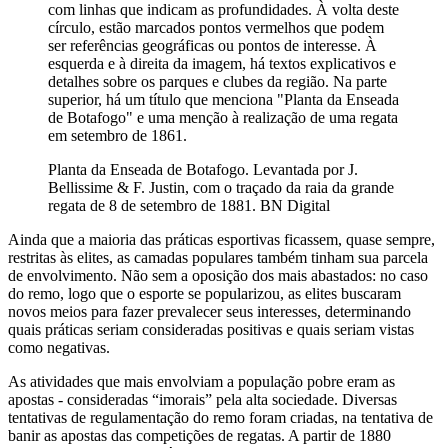
com linhas que indicam as profundidades. À volta deste
círculo, estão marcados pontos vermelhos que podem
ser referências geográficas ou pontos de interesse. À
esquerda e à direita da imagem, há textos explicativos e
detalhes sobre os parques e clubes da região. Na parte
superior, há um título que menciona "Planta da Enseada
de Botafogo" e uma menção à realização de uma regata
em setembro de 1861.
Planta da Enseada de Botafogo. Levantada por J.
Bellissime & F. Justin, com o traçado da raia da grande
regata de 8 de setembro de 1881. BN Digital
Ainda que a maioria das práticas esportivas ficassem, quase sempre,
restritas às elites, as camadas populares também tinham sua parcela
de envolvimento. Não sem a oposição dos mais abastados: no caso
do remo, logo que o esporte se popularizou, as elites buscaram
novos meios para fazer prevalecer seus interesses, determinando
quais práticas seriam consideradas positivas e quais seriam vistas
como negativas.
As atividades que mais envolviam a população pobre eram as
apostas - consideradas “imorais” pela alta sociedade. Diversas
tentativas de regulamentação do remo foram criadas, na tentativa de
banir as apostas das competições de regatas. A partir de 1880