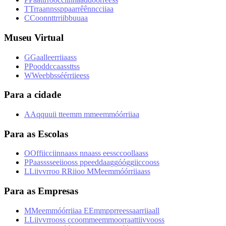
T
T
r
r
a
a
n
n
s
s
p
p
a
a
r
r
ê
ê
n
n
c
c
i
i
a
a
C
C
o
o
n
n
t
t
r
r
i
i
b
b
u
u
a
a
Museu Virtual
G
G
a
a
l
l
e
e
r
r
i
i
a
a
s
s
P
P
o
o
d
d
c
c
a
a
s
s
t
t
s
s
W
W
e
e
b
b
s
s
é
é
r
r
i
i
e
e
s
s
Para a cidade
A
A
q
q
u
u
i
i
t
t
e
e
m
m
m
m
e
e
m
m
ó
ó
r
r
i
i
a
a
Para as Escolas
O
O
f
f
i
i
c
c
i
i
n
n
a
a
s
s
n
n
a
a
s
s
e
e
s
s
c
c
o
o
l
l
a
a
s
s
P
P
a
a
s
s
s
s
e
e
i
i
o
o
s
s
p
p
e
e
d
d
a
a
g
g
ó
ó
g
g
i
i
c
c
o
o
s
s
L
L
i
i
v
v
r
r
o
o
R
R
i
i
o
o
M
M
e
e
m
m
ó
ó
r
r
i
i
a
a
s
s
Para as Empresas
M
M
e
e
m
m
ó
ó
r
r
i
i
a
a
E
E
m
m
p
p
r
r
e
e
s
s
a
a
r
r
i
i
a
a
l
l
L
L
i
i
v
v
r
r
o
o
s
s
c
c
o
o
m
m
e
e
m
m
o
o
r
r
a
a
t
t
i
i
v
v
o
o
s
s