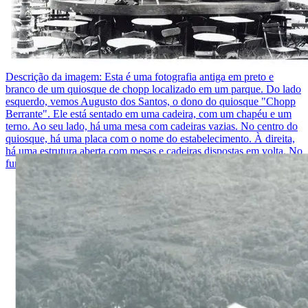
Descrição da imagem:
Esta é uma fotografia antiga em preto e
branco de um quiosque de chopp localizado em um parque. Do lado
esquerdo, vemos Augusto dos Santos, o dono do quiosque "Chopp
Berrante". Ele está sentado em uma cadeira, com um chapéu e um
terno. Ao seu lado, há uma mesa com cadeiras vazias. No centro do
quiosque, há uma placa com o nome do estabelecimento. À direita,
há uma estrutura aberta com mesas e cadeiras dispostas em volta. No
fundo, vemos árvores e parte de um prédio.