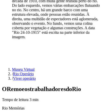
década de 1910, com muita gente reunida perto do rio.
Do lado esquerdo, vemos várias embarcações flutuando
no rio. No centro, há um grande barco com uma
estrutura elevada, onde pessoas estão reunidas. À
direita, uma multidão de espectadores está aglomerada,
observando o evento. No fundo, vemos uma colina
coberta por vegetação e algumas construções. A data
"Rio 24-10-1915" está escrita na parte inferior da
imagem.
Museu Virtual
/
Rio Operário
/
Viver operário
O
Remo
e
os
trabalhadores
do
Rio
Tempo de leitura
3
min
Rio Memórias