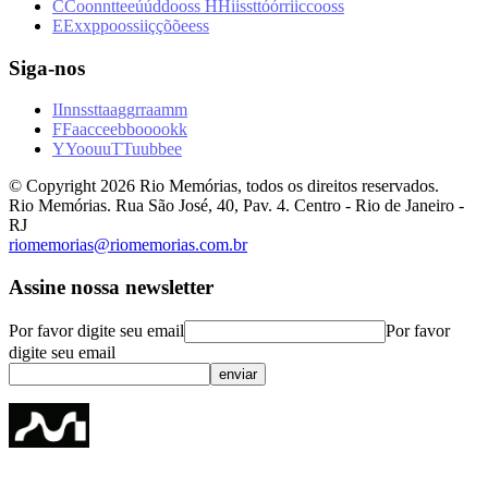
C
C
o
o
n
n
t
t
e
e
ú
ú
d
d
o
o
s
s
H
H
i
i
s
s
t
t
ó
ó
r
r
i
i
c
c
o
o
s
s
E
E
x
x
p
p
o
o
s
s
i
i
ç
ç
õ
õ
e
e
s
s
Siga-nos
I
I
n
n
s
s
t
t
a
a
g
g
r
r
a
a
m
m
F
F
a
a
c
c
e
e
b
b
o
o
o
o
k
k
Y
Y
o
o
u
u
T
T
u
u
b
b
e
e
© Copyright
2026
Rio Memórias, todos os direitos reservados.
Rio Memórias. Rua São José, 40, Pav. 4. Centro - Rio de Janeiro -
RJ
riomemorias@riomemorias.com.br
Assine nossa newsletter
Por favor digite seu email
Por favor
digite seu email
enviar