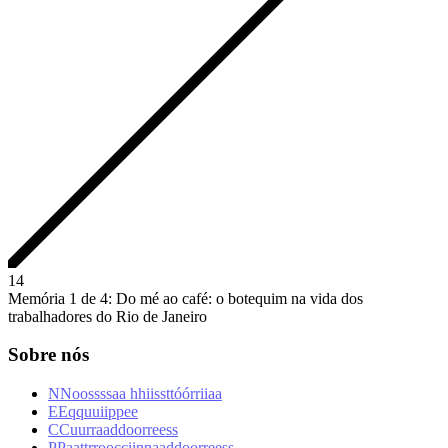
1
4
Memória 1 de 4: Do mé ao café: o botequim na vida dos
trabalhadores do Rio de Janeiro
Sobre nós
N
N
o
o
s
s
s
s
a
a
h
h
i
i
s
s
t
t
ó
ó
r
r
i
i
a
a
E
E
q
q
u
u
i
i
p
p
e
e
C
C
u
u
r
r
a
a
d
d
o
o
r
r
e
e
s
s
P
P
a
a
t
t
r
r
o
o
c
c
i
i
n
n
a
a
d
d
o
o
r
r
e
e
s
s