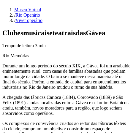
Museu Virtual
/
Rio Operário
/
Viver operário
Clubes
musicais
e
teatrais
das
Gávea
Tempo de leitura
3
min
Rio Memórias
Durante um longo período do século XIX, a Gávea foi um arrabalde
eminentemente rural, com casas de famílias abastadas que podiam
morar longe da cidade. O bairro se manteve dessa maneira até o
final do século. Porém, a entrada de capital para empreendimentos
industriais no Rio de Janeiro mudou o rumo de sua história.
A chegada das fábricas Carioca (1884), Corcovado (1889) e São
Félix (1891) - todas localizadas entre a Gávea e o Jardim Botânico -
atraiu, também, novos moradores para a região, que logo seriam
absorvidos como operários.
Os complexos de convivência criados ao redor das fábricas têxteis
da cidade, cumpriam um objetivo: construir um espaço de