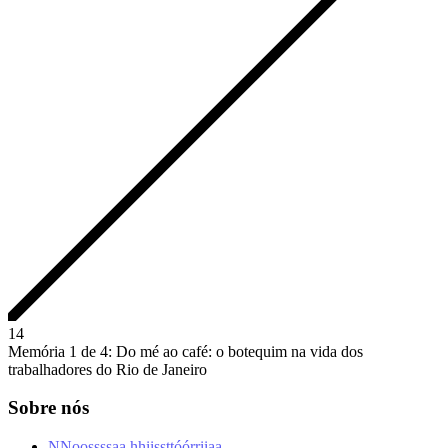
1
4
Memória 1 de 4: Do mé ao café: o botequim na vida dos
trabalhadores do Rio de Janeiro
Sobre nós
N
N
o
o
s
s
s
s
a
a
h
h
i
i
s
s
t
t
ó
ó
r
r
i
i
a
a