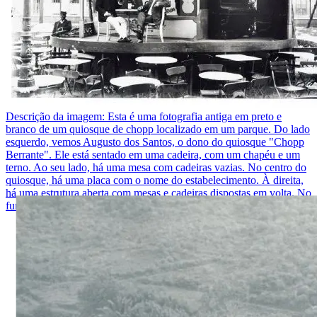
Descrição da imagem:
Esta é uma fotografia antiga em preto e
branco de um quiosque de chopp localizado em um parque. Do lado
esquerdo, vemos Augusto dos Santos, o dono do quiosque "Chopp
Berrante". Ele está sentado em uma cadeira, com um chapéu e um
terno. Ao seu lado, há uma mesa com cadeiras vazias. No centro do
quiosque, há uma placa com o nome do estabelecimento. À direita,
há uma estrutura aberta com mesas e cadeiras dispostas em volta. No
fundo, vemos árvores e parte de um prédio.