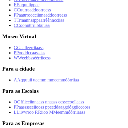
E
E
q
q
u
u
i
i
p
p
e
e
C
C
u
u
r
r
a
a
d
d
o
o
r
r
e
e
s
s
P
P
a
a
t
t
r
r
o
o
c
c
i
i
n
n
a
a
d
d
o
o
r
r
e
e
s
s
T
T
r
r
a
a
n
n
s
s
p
p
a
a
r
r
ê
ê
n
n
c
c
i
i
a
a
C
C
o
o
n
n
t
t
r
r
i
i
b
b
u
u
a
a
Museu Virtual
G
G
a
a
l
l
e
e
r
r
i
i
a
a
s
s
P
P
o
o
d
d
c
c
a
a
s
s
t
t
s
s
W
W
e
e
b
b
s
s
é
é
r
r
i
i
e
e
s
s
Para a cidade
A
A
q
q
u
u
i
i
t
t
e
e
m
m
m
m
e
e
m
m
ó
ó
r
r
i
i
a
a
Para as Escolas
O
O
f
f
i
i
c
c
i
i
n
n
a
a
s
s
n
n
a
a
s
s
e
e
s
s
c
c
o
o
l
l
a
a
s
s
P
P
a
a
s
s
s
s
e
e
i
i
o
o
s
s
p
p
e
e
d
d
a
a
g
g
ó
ó
g
g
i
i
c
c
o
o
s
s
L
L
i
i
v
v
r
r
o
o
R
R
i
i
o
o
M
M
e
e
m
m
ó
ó
r
r
i
i
a
a
s
s
Para as Empresas