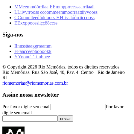
M
M
e
e
m
m
ó
ó
r
r
i
i
a
a
E
E
m
m
p
p
r
r
e
e
s
s
a
a
r
r
i
i
a
a
l
l
L
L
i
i
v
v
r
r
o
o
s
s
c
c
o
o
m
m
e
e
m
m
o
o
r
r
a
a
t
t
i
i
v
v
o
o
s
s
C
C
o
o
n
n
t
t
e
e
ú
ú
d
d
o
o
s
s
H
H
i
i
s
s
t
t
ó
ó
r
r
i
i
c
c
o
o
s
s
E
E
x
x
p
p
o
o
s
s
i
i
ç
ç
õ
õ
e
e
s
s
Siga-nos
I
I
n
n
s
s
t
t
a
a
g
g
r
r
a
a
m
m
F
F
a
a
c
c
e
e
b
b
o
o
o
o
k
k
Y
Y
o
o
u
u
T
T
u
u
b
b
e
e
© Copyright
2026
Rio Memórias, todos os direitos reservados.
Rio Memórias. Rua São José, 40, Pav. 4. Centro - Rio de Janeiro -
RJ
riomemorias@riomemorias.com.br
Assine nossa newsletter
Por favor digite seu email
Por favor
digite seu email
enviar