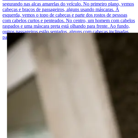
segurando nas alças amarelas do veículo. No primeiro plano, vemos
cabeças e braços de passageiros, alguns usando máscaras. À
esquerda, vemos o topo de cabeças e parte dos rostos de pessoas
com cabelos curtos e penteados. No centro, um homem com cabelos
raspados e uma máscara preta está olhando para frente. Ao fundo,
outros passageiros estão sentados, alguns com cabeças inclinadas
para trás.