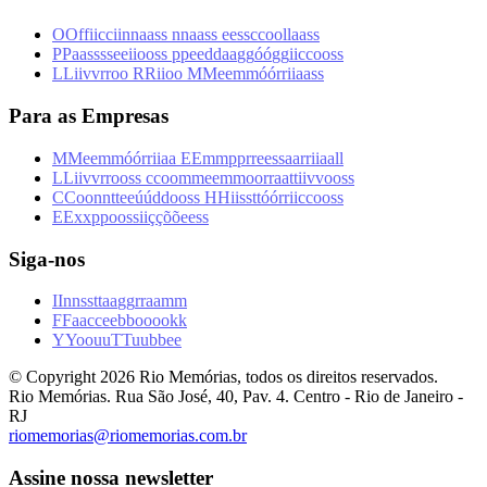
O
O
f
f
i
i
c
c
i
i
n
n
a
a
s
s
n
n
a
a
s
s
e
e
s
s
c
c
o
o
l
l
a
a
s
s
P
P
a
a
s
s
s
s
e
e
i
i
o
o
s
s
p
p
e
e
d
d
a
a
g
g
ó
ó
g
g
i
i
c
c
o
o
s
s
L
L
i
i
v
v
r
r
o
o
R
R
i
i
o
o
M
M
e
e
m
m
ó
ó
r
r
i
i
a
a
s
s
Para as Empresas
M
M
e
e
m
m
ó
ó
r
r
i
i
a
a
E
E
m
m
p
p
r
r
e
e
s
s
a
a
r
r
i
i
a
a
l
l
L
L
i
i
v
v
r
r
o
o
s
s
c
c
o
o
m
m
e
e
m
m
o
o
r
r
a
a
t
t
i
i
v
v
o
o
s
s
C
C
o
o
n
n
t
t
e
e
ú
ú
d
d
o
o
s
s
H
H
i
i
s
s
t
t
ó
ó
r
r
i
i
c
c
o
o
s
s
E
E
x
x
p
p
o
o
s
s
i
i
ç
ç
õ
õ
e
e
s
s
Siga-nos
I
I
n
n
s
s
t
t
a
a
g
g
r
r
a
a
m
m
F
F
a
a
c
c
e
e
b
b
o
o
o
o
k
k
Y
Y
o
o
u
u
T
T
u
u
b
b
e
e
© Copyright
2026
Rio Memórias, todos os direitos reservados.
Rio Memórias. Rua São José, 40, Pav. 4. Centro - Rio de Janeiro -
RJ
riomemorias@riomemorias.com.br
Assine nossa newsletter