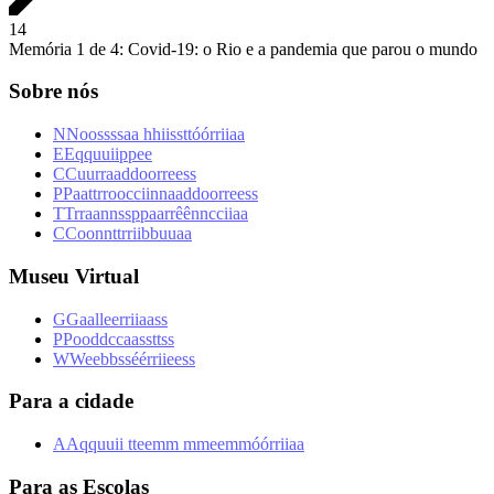
1
4
Memória 1 de 4: Covid-19: o Rio e a pandemia que parou o mundo
Sobre nós
N
N
o
o
s
s
s
s
a
a
h
h
i
i
s
s
t
t
ó
ó
r
r
i
i
a
a
E
E
q
q
u
u
i
i
p
p
e
e
C
C
u
u
r
r
a
a
d
d
o
o
r
r
e
e
s
s
P
P
a
a
t
t
r
r
o
o
c
c
i
i
n
n
a
a
d
d
o
o
r
r
e
e
s
s
T
T
r
r
a
a
n
n
s
s
p
p
a
a
r
r
ê
ê
n
n
c
c
i
i
a
a
C
C
o
o
n
n
t
t
r
r
i
i
b
b
u
u
a
a
Museu Virtual
G
G
a
a
l
l
e
e
r
r
i
i
a
a
s
s
P
P
o
o
d
d
c
c
a
a
s
s
t
t
s
s
W
W
e
e
b
b
s
s
é
é
r
r
i
i
e
e
s
s
Para a cidade
A
A
q
q
u
u
i
i
t
t
e
e
m
m
m
m
e
e
m
m
ó
ó
r
r
i
i
a
a
Para as Escolas