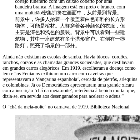
cortejo funerário com um caixão coberto por uma
bandeira branca. A imagem está em preto e branco, com
uma multidão密集拥挤在画面中，从前景到背景。
前景中，许多人抬着一个覆盖着白色布料的长方形
物体，可能是棺材。人群穿着各种颜色的衣服，但
主要是深色和浅色的服装。背景中可以看到一些建
筑物，其中一座建筑有多个拱形窗户。右侧有一盏
路灯，照亮了场景的一部分。
Ainda não existiam as escolas de samba. Havia blocos, cordões,
ranchos, corsos e as chamadas grandes sociedades, que desfilavam
em grandes carros alegóricos. Em 1919, escolheram a doença como
tema: “os Fenianos exibiram um carro com caveiras que
representavam a ‘dançarina espanhola’, cercada de pierrôs, arlequins
e colombinas. Já os Democráticos apresentaram uma grande xícara
com a inscrição ‘chá da meia-noite’, referência à bebida mortal que,
dizia-se, era servida aos desenganados para acelerar o adeus.”
O "chá da meia-noite" no carnaval de 1919. Biblioteca Nacional