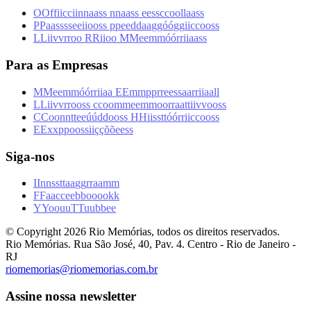
O
O
f
f
i
i
c
c
i
i
n
n
a
a
s
s
n
n
a
a
s
s
e
e
s
s
c
c
o
o
l
l
a
a
s
s
P
P
a
a
s
s
s
s
e
e
i
i
o
o
s
s
p
p
e
e
d
d
a
a
g
g
ó
ó
g
g
i
i
c
c
o
o
s
s
L
L
i
i
v
v
r
r
o
o
R
R
i
i
o
o
M
M
e
e
m
m
ó
ó
r
r
i
i
a
a
s
s
Para as Empresas
M
M
e
e
m
m
ó
ó
r
r
i
i
a
a
E
E
m
m
p
p
r
r
e
e
s
s
a
a
r
r
i
i
a
a
l
l
L
L
i
i
v
v
r
r
o
o
s
s
c
c
o
o
m
m
e
e
m
m
o
o
r
r
a
a
t
t
i
i
v
v
o
o
s
s
C
C
o
o
n
n
t
t
e
e
ú
ú
d
d
o
o
s
s
H
H
i
i
s
s
t
t
ó
ó
r
r
i
i
c
c
o
o
s
s
E
E
x
x
p
p
o
o
s
s
i
i
ç
ç
õ
õ
e
e
s
s
Siga-nos
I
I
n
n
s
s
t
t
a
a
g
g
r
r
a
a
m
m
F
F
a
a
c
c
e
e
b
b
o
o
o
o
k
k
Y
Y
o
o
u
u
T
T
u
u
b
b
e
e
© Copyright
2026
Rio Memórias, todos os direitos reservados.
Rio Memórias. Rua São José, 40, Pav. 4. Centro - Rio de Janeiro -
RJ
riomemorias@riomemorias.com.br
Assine nossa newsletter