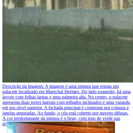
Descrição da imagem:
A imagem é uma pintura que retrata um
palacete localizado em Marechal Hermes. Do lado esquerdo, há uma
árvore com folhas largas e uma palmeira alta. No centro, o palacete
apresenta duas torres laterais com telhados inclinados e uma varanda
em seu nível superior. A fachada principal é composta por colunas e
janelas arqueadas. Ao fundo, o céu está coberto por nuvens difusas.
A cor predominante da pintura é o bege, com tons de verde nas
árvores e azul claro no céu.