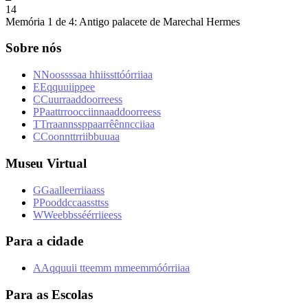
1
4
Memória 1 de 4: Antigo palacete de Marechal Hermes
Sobre nós
N
N
o
o
s
s
s
s
a
a
h
h
i
i
s
s
t
t
ó
ó
r
r
i
i
a
a
E
E
q
q
u
u
i
i
p
p
e
e
C
C
u
u
r
r
a
a
d
d
o
o
r
r
e
e
s
s
P
P
a
a
t
t
r
r
o
o
c
c
i
i
n
n
a
a
d
d
o
o
r
r
e
e
s
s
T
T
r
r
a
a
n
n
s
s
p
p
a
a
r
r
ê
ê
n
n
c
c
i
i
a
a
C
C
o
o
n
n
t
t
r
r
i
i
b
b
u
u
a
a
Museu Virtual
G
G
a
a
l
l
e
e
r
r
i
i
a
a
s
s
P
P
o
o
d
d
c
c
a
a
s
s
t
t
s
s
W
W
e
e
b
b
s
s
é
é
r
r
i
i
e
e
s
s
Para a cidade
A
A
q
q
u
u
i
i
t
t
e
e
m
m
m
m
e
e
m
m
ó
ó
r
r
i
i
a
a
Para as Escolas