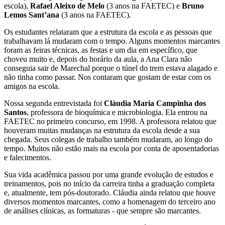
escola),
Rafael Aleixo de Melo
(3 anos na FAETEC) e
Bruno
Lemos Sant’ana
(3 anos na FAETEC).
Os estudantes relataram que a estrutura da escola e as pessoas que
trabalhavam lá mudaram com o tempo. Alguns momentos marcantes
foram as feiras técnicas, as festas e um dia em específico, que
choveu muito e, depois do horário da aula, a Ana Clara não
conseguia sair de Marechal porque o túnel do trem estava alagado e
não tinha como passar. Nos contaram que gostam de estar com os
amigos na escola.
Nossa segunda entrevistada foi
Cláudia Maria Campinha dos
Santos
, professora de bioquímica e microbiologia. Ela entrou na
FAETEC no primeiro concurso, em 1998. A professora relatou que
houveram muitas mudanças na estrutura da escola desde a sua
chegada. Seus colegas de trabalho também mudaram, ao longo do
tempo. Muitos não estão mais na escola por conta de aposentadorias
e falecimentos.
Sua vida acadêmica passou por uma grande evolução de estudos e
treinamentos, pois no início da carreira tinha a graduação completa
e, atualmente, tem pós-doutorado. Cláudia ainda relatou que houve
diversos momentos marcantes, como a homenagem do terceiro ano
de análises clínicas, as formaturas - que sempre são marcantes.