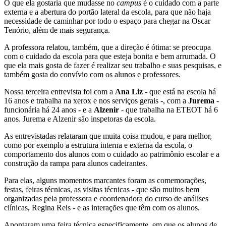
O que ela gostaria que mudasse no
campus
é o cuidado com a parte
externa e a abertura do portão lateral da escola, para que não haja
necessidade de caminhar por todo o espaço para chegar na Oscar
Tenório, além de mais segurança.
A professora relatou, também, que a direção é ótima: se preocupa
com o cuidado da escola para que esteja bonita e bem arrumada. O
que ela mais gosta de fazer é realizar seu trabalho e suas pesquisas, e
também gosta do convívio com os alunos e professores.
Nossa terceira entrevista foi com a
Ana Liz
- que está na escola há
16 anos e trabalha na xerox e nos serviços gerais -, com a
Jurema
-
funcionária há 24 anos - e a
Alzenir
- que trabalha na ETEOT há 6
anos. Jurema e Alzenir são inspetoras da escola.
As entrevistadas relataram que muita coisa mudou, e para melhor,
como por exemplo a estrutura interna e externa da escola, o
comportamento dos alunos com o cuidado ao patrimônio escolar e a
construção da rampa para alunos cadeirantes.
Para elas, alguns momentos marcantes foram as comemorações,
festas, feiras técnicas, as visitas técnicas - que são muitos bem
organizadas pela professora e coordenadora do curso de análises
clínicas, Regina Reis - e as interações que têm com os alunos.
Apontaram uma feira técnica especificamente, em que os alunos de