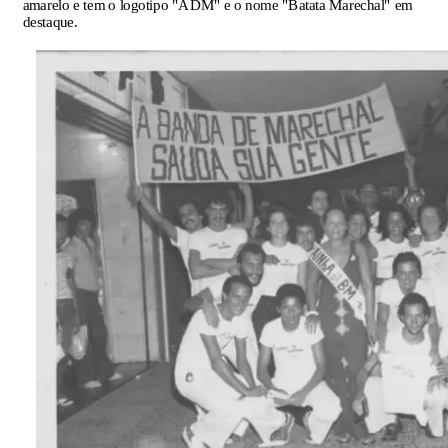
amarelo e tem o logotipo "ADM" e o nome "Batata Marechal" em
destaque.