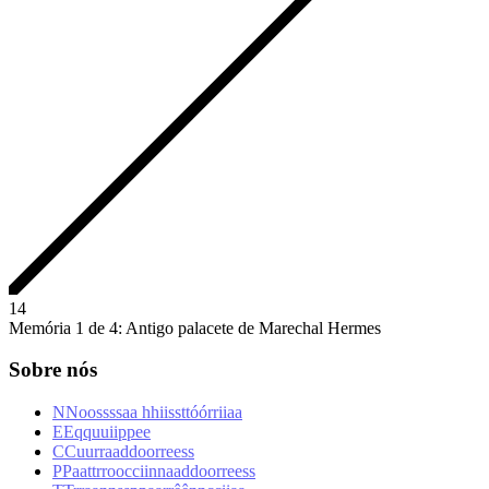
1
4
Memória 1 de 4: Antigo palacete de Marechal Hermes
Sobre nós
N
N
o
o
s
s
s
s
a
a
h
h
i
i
s
s
t
t
ó
ó
r
r
i
i
a
a
E
E
q
q
u
u
i
i
p
p
e
e
C
C
u
u
r
r
a
a
d
d
o
o
r
r
e
e
s
s
P
P
a
a
t
t
r
r
o
o
c
c
i
i
n
n
a
a
d
d
o
o
r
r
e
e
s
s