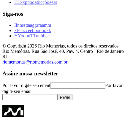
E
E
x
x
p
p
o
o
s
s
i
i
ç
ç
õ
õ
e
e
s
s
Siga-nos
I
I
n
n
s
s
t
t
a
a
g
g
r
r
a
a
m
m
F
F
a
a
c
c
e
e
b
b
o
o
o
o
k
k
Y
Y
o
o
u
u
T
T
u
u
b
b
e
e
© Copyright
2026
Rio Memórias, todos os direitos reservados.
Rio Memórias. Rua São José, 40, Pav. 4. Centro - Rio de Janeiro -
RJ
riomemorias@riomemorias.com.br
Assine nossa newsletter
Por favor digite seu email
Por favor
digite seu email
enviar