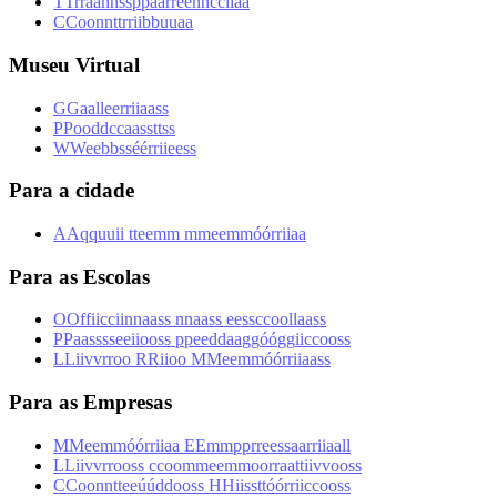
T
T
r
r
a
a
n
n
s
s
p
p
a
a
r
r
ê
ê
n
n
c
c
i
i
a
a
C
C
o
o
n
n
t
t
r
r
i
i
b
b
u
u
a
a
Museu Virtual
G
G
a
a
l
l
e
e
r
r
i
i
a
a
s
s
P
P
o
o
d
d
c
c
a
a
s
s
t
t
s
s
W
W
e
e
b
b
s
s
é
é
r
r
i
i
e
e
s
s
Para a cidade
A
A
q
q
u
u
i
i
t
t
e
e
m
m
m
m
e
e
m
m
ó
ó
r
r
i
i
a
a
Para as Escolas
O
O
f
f
i
i
c
c
i
i
n
n
a
a
s
s
n
n
a
a
s
s
e
e
s
s
c
c
o
o
l
l
a
a
s
s
P
P
a
a
s
s
s
s
e
e
i
i
o
o
s
s
p
p
e
e
d
d
a
a
g
g
ó
ó
g
g
i
i
c
c
o
o
s
s
L
L
i
i
v
v
r
r
o
o
R
R
i
i
o
o
M
M
e
e
m
m
ó
ó
r
r
i
i
a
a
s
s
Para as Empresas
M
M
e
e
m
m
ó
ó
r
r
i
i
a
a
E
E
m
m
p
p
r
r
e
e
s
s
a
a
r
r
i
i
a
a
l
l
L
L
i
i
v
v
r
r
o
o
s
s
c
c
o
o
m
m
e
e
m
m
o
o
r
r
a
a
t
t
i
i
v
v
o
o
s
s
C
C
o
o
n
n
t
t
e
e
ú
ú
d
d
o
o
s
s
H
H
i
i
s
s
t
t
ó
ó
r
r
i
i
c
c
o
o
s
s