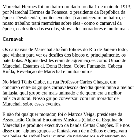
Marechal Hermes foi um bairro fundado no dia 1 de maio de 1913,
por Marechal Hermes da Fonseca, o presidente da República da
época. Desde então, muitos eventos já aconteceram no bairro, e
nosso trabalho trará memórias sobre eles - como o carnaval da
época, os desfiles das escolas, shows dos moradores e muito mais.
Carnaval
:
Os carnavais de Marechal atraíam foliões do Rio de Janeiro todo,
que vinham para ver os desfiles dos blocos e, principalmente, os
bate-bolas. Alguns desfiles eram de agremiações como União de
Marechal, Estamos aí, Dona Beleza, Cobra Fumando, Cabeça
Ruída, Revelação de Marechal e muitos outros.
No Marã Tênis Clube, na rua Professor Carlos Chagas, um
concurso entre os grupos carnavalescos decidia quem tinha a melhor
fantasia, qual grupo era mais animado e de quem era a melhor
música autoral. Nosso grupo conversou com um morador de
Marechal, sobre esses eventos.
E não foi qualquer morador, foi o Marcos Veiga, presidente da
Associação Cultural Encontros Musicais (Clube da Esquina de
Marechal) e produtor executivo da banda Certas Canções. Ele nos
disse que “alguns grupos se fantasiavam de médicos e chegavam
nos bailes de ambulância; outros, de prisioneiros e chegavam no