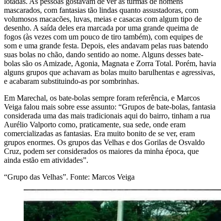
lotadas. As pessoas gostavam de ver as turmas de homens
mascarados, com fantasias tão lindas quanto assustadoras, com
volumosos macacões, luvas, meias e casacas com algum tipo de
desenho. A saída deles era marcada por uma grande queima de
fogos (às vezes com um pouco de tiro também), com equipes de
som e uma grande festa. Depois, eles andavam pelas ruas batendo
suas bolas no chão, dando sentido ao nome. Alguns desses bate-
bolas são os Amizade, Agonia, Magnata e Zorra Total. Porém, havia
alguns grupos que achavam as bolas muito barulhentas e agressivas,
e acabaram substituindo-as por sombrinhas.
Em Marechal, os bate-bolas sempre foram referência, e Marcos
Veiga falou mais sobre esse assunto: “Grupos de bate-bolas, fantasia
considerada uma das mais tradicionais aqui do bairro, tinham a rua
Aurélio Valporto como, praticamente, sua sede, onde eram
comercializadas as fantasias. Era muito bonito de se ver, eram
grupos enormes. Os grupos das Velhas e dos Gorilas de Osvaldo
Cruz, podem ser considerados os maiores da minha época, que
ainda estão em atividades”.
“Grupo das Velhas”. Fonte: Marcos Veiga