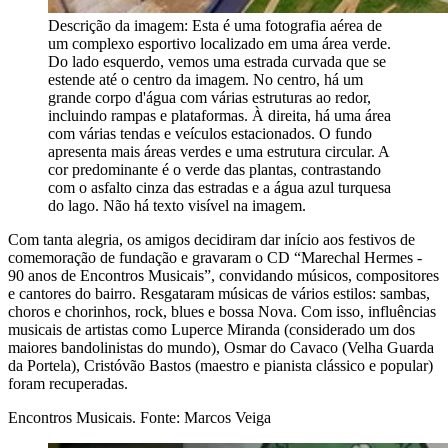
Descrição da imagem:
Esta é uma fotografia aérea de
um complexo esportivo localizado em uma área verde.
Do lado esquerdo, vemos uma estrada curvada que se
estende até o centro da imagem. No centro, há um
grande corpo d'água com várias estruturas ao redor,
incluindo rampas e plataformas. À direita, há uma área
com várias tendas e veículos estacionados. O fundo
apresenta mais áreas verdes e uma estrutura circular. A
cor predominante é o verde das plantas, contrastando
com o asfalto cinza das estradas e a água azul turquesa
do lago. Não há texto visível na imagem.
Com tanta alegria, os amigos decidiram dar início aos festivos de
comemoração de fundação e gravaram o CD “Marechal Hermes -
90 anos de Encontros Musicais”, convidando músicos, compositores
e cantores do bairro. Resgataram músicas de vários estilos: sambas,
choros e chorinhos, rock, blues e bossa Nova. Com isso, influências
musicais de artistas como Luperce Miranda (considerado um dos
maiores bandolinistas do mundo), Osmar do Cavaco (Velha Guarda
da Portela), Cristóvão Bastos (maestro e pianista clássico e popular)
foram recuperadas.
Encontros Musicais. Fonte: Marcos Veiga