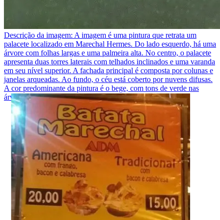
Descrição da imagem:
A imagem é uma pintura que retrata um
palacete localizado em Marechal Hermes. Do lado esquerdo, há uma
árvore com folhas largas e uma palmeira alta. No centro, o palacete
apresenta duas torres laterais com telhados inclinados e uma varanda
em seu nível superior. A fachada principal é composta por colunas e
janelas arqueadas. Ao fundo, o céu está coberto por nuvens difusas.
A cor predominante da pintura é o bege, com tons de verde nas
árvores e azul claro no céu.