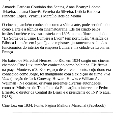
Amanda Cardoso Coutinho dos Santos, Anna Beatryz Lobato
Teixeira, Juliana Gouvêa Ferreira da Silveira, Leticia Barbosa
Pinheiro Lopes, Vynicius Marcílio Reis de Moura
O cinema, também conhecido como a sétima arte, pode ser definido
como a arte e a técnica da cinematografia. Ele foi criado pelos
irmãos Lumière e teve sua estreia em 1895, com o filme intitulado
"La Sortie de L'usine Lumière à Lyon" (em português, “A saída da
Fábrica Lumière em Lyon”), que registrava justamente a saída dos
funcionários do interior da empresa Lumière, na cidade de Lyon, na
França.
No bairro de Marechal Hermes, no Rio, em 1934 surgiu um cinema
chamado Cine Lux, também conhecido como bolhinha. Ele ficava
na praça Montese, nº3. Este espaço de entretenimento, cujo dono era
conhecido como Jorge, foi inaugurado com a exibição do filme
Viva
Villa
(direção de Jack Conway, Howard Hawks e William A.
Wellman). Na ocasião, estavam presentes diversas autoridades,
como os Ministros do Trabalho e da Educação, o interventor Pedro
Ernesto, o diretor da Central do Brasil e o presidente do INP (o atual
INSS).
Cine Lux em 1934. Fonte: Página Melhora Marechal (Facebook)