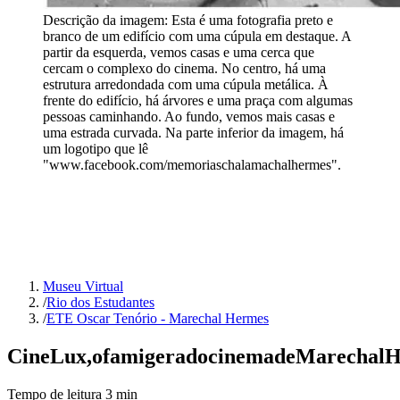
Descrição da imagem:
Esta é uma fotografia preto e
branco de um edifício com uma cúpula em destaque. A
partir da esquerda, vemos casas e uma cerca que
cercam o complexo do cinema. No centro, há uma
estrutura arredondada com uma cúpula metálica. À
frente do edifício, há árvores e uma praça com algumas
pessoas caminhando. Ao fundo, vemos mais casas e
uma estrada curvada. Na parte inferior da imagem, há
um logotipo que lê
"www.facebook.com/memoriaschalamachalhermes".
Museu Virtual
/
Rio dos Estudantes
/
ETE Oscar Tenório - Marechal Hermes
Cine
Lux,
o
famigerado
cinema
de
Marechal
H
Tempo de leitura
3
min