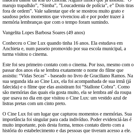
marujo trapalhão”, “Simba”, ”Loucademia de polícia”, e” Dois tiras
fora de ordem”. Vale salientar que ele se mostrou muito grato e
saudoso pelos momentos que vivenciou ali e por poder trazer à
memória lembranças que com o tempo foram sumindo.
Vangelita Lopes Barbosa Soares (49 anos)
Conheceu o Cine Lux quando tinha 16 anos. Ela estudava em
Anchieta e, num passeio promovido por sua escola municipal, a
turma visitou o cinema.
Este foi seu primeiro contato com o cinema. Por isso, mesmo com o
passar dos anos ela se lembra exatamente o nome do filme que
assistiu: “Vidas Secas” - baseado no livro de Graciliano Ramos. Na
sua segunda ida ao Cine Lux, ela foi acompanhada de sua irmã (já
falecida) e o filme que elas assistiram foi “Stallone Cobra”. Como
são memórias das quais ela gosta muito, ela se lembra até da roupa
que usava no dia em que visitou o Cine Lux: um vestido azul de
listras pretas com um cinto preto.
O Cine Lux foi um lugar que capturou momentos e memórias. Sua
importância foi singular para cada indivíduo. Poder evidenciá-las é
muito importante, pois desta forma, temos contato direto com a
história do estabelecimento e das pessoas que tiveram acesso a ele.