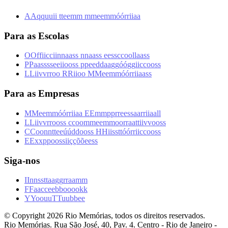
A
A
q
q
u
u
i
i
t
t
e
e
m
m
m
m
e
e
m
m
ó
ó
r
r
i
i
a
a
Para as Escolas
O
O
f
f
i
i
c
c
i
i
n
n
a
a
s
s
n
n
a
a
s
s
e
e
s
s
c
c
o
o
l
l
a
a
s
s
P
P
a
a
s
s
s
s
e
e
i
i
o
o
s
s
p
p
e
e
d
d
a
a
g
g
ó
ó
g
g
i
i
c
c
o
o
s
s
L
L
i
i
v
v
r
r
o
o
R
R
i
i
o
o
M
M
e
e
m
m
ó
ó
r
r
i
i
a
a
s
s
Para as Empresas
M
M
e
e
m
m
ó
ó
r
r
i
i
a
a
E
E
m
m
p
p
r
r
e
e
s
s
a
a
r
r
i
i
a
a
l
l
L
L
i
i
v
v
r
r
o
o
s
s
c
c
o
o
m
m
e
e
m
m
o
o
r
r
a
a
t
t
i
i
v
v
o
o
s
s
C
C
o
o
n
n
t
t
e
e
ú
ú
d
d
o
o
s
s
H
H
i
i
s
s
t
t
ó
ó
r
r
i
i
c
c
o
o
s
s
E
E
x
x
p
p
o
o
s
s
i
i
ç
ç
õ
õ
e
e
s
s
Siga-nos
I
I
n
n
s
s
t
t
a
a
g
g
r
r
a
a
m
m
F
F
a
a
c
c
e
e
b
b
o
o
o
o
k
k
Y
Y
o
o
u
u
T
T
u
u
b
b
e
e
© Copyright
2026
Rio Memórias, todos os direitos reservados.
Rio Memórias. Rua São José, 40, Pav. 4. Centro - Rio de Janeiro -