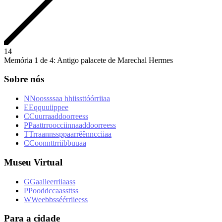
1
4
Memória 1 de 4: Antigo palacete de Marechal Hermes
Sobre nós
N
N
o
o
s
s
s
s
a
a
h
h
i
i
s
s
t
t
ó
ó
r
r
i
i
a
a
E
E
q
q
u
u
i
i
p
p
e
e
C
C
u
u
r
r
a
a
d
d
o
o
r
r
e
e
s
s
P
P
a
a
t
t
r
r
o
o
c
c
i
i
n
n
a
a
d
d
o
o
r
r
e
e
s
s
T
T
r
r
a
a
n
n
s
s
p
p
a
a
r
r
ê
ê
n
n
c
c
i
i
a
a
C
C
o
o
n
n
t
t
r
r
i
i
b
b
u
u
a
a
Museu Virtual
G
G
a
a
l
l
e
e
r
r
i
i
a
a
s
s
P
P
o
o
d
d
c
c
a
a
s
s
t
t
s
s
W
W
e
e
b
b
s
s
é
é
r
r
i
i
e
e
s
s
Para a cidade