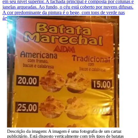
em seu nível superior. A fachada principal é composta por colunas e
janelas arqueadas. Ao fundo, o céu está coberto por nuvens difusas.
A cor predominante da pintura é o bege, com tons de verde nas
árvores e azul claro no céu.
Descrição da imagem:
A imagem é uma fotografia de um cartaz
publicitário. Está disposto verticalmente com três tipos de batatas