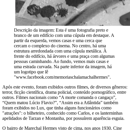
Descrição da imagem:
Esta é uma fotografia preto e
branco de um edifício com uma cúpula em destaque. A
partir da esquerda, vemos casas e uma cerca que
cercam o complexo do cinema. No centro, há uma
estrutura arredondada com uma cúpula metálica. À
frente do edifício, há árvores e uma praça com algumas
pessoas caminhando. Ao fundo, vemos mais casas e
uma estrada curvada. Na parte inferior da imagem, há
um logotipo que lê
"www.facebook.com/memoriaschalamachalhermes".
Após este evento, foram exibidos outros filmes, de diversos gêneros:
terror, ficção científica, drama policial, conteúdo pornográfico, entre
outros. Filmes nacionais como “A morte comanda o cangaço”,
“Quem matou Lúcio Flavio?”, “Assim era a Atlântida” também
foram exibidos no Lux, que tinha alguns funcionários como
"atrações": o bilheteiro, conhecido como Carlos, e os lanterninhas
apelidados de Tarzan e Montanha, por possuírem aparência esguia.
O bairro de Marechal Hermes visto de cima, nos anos 1930. Cine