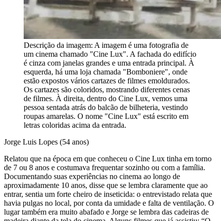
Descrição da imagem:
A imagem é uma fotografia de
um cinema chamado "Cine Lux". A fachada do edifício
é cinza com janelas grandes e uma entrada principal. À
esquerda, há uma loja chamada "Bomboniere", onde
estão expostos vários cartazes de filmes emoldurados.
Os cartazes são coloridos, mostrando diferentes cenas
de filmes. À direita, dentro do Cine Lux, vemos uma
pessoa sentada atrás do balcão de bilheteria, vestindo
roupas amarelas. O nome "Cine Lux" está escrito em
letras coloridas acima da entrada.
Jorge Luis Lopes (54 anos)
Relatou que na época em que conheceu o Cine Lux tinha em torno
de 7 ou 8 anos e costumava frequentar sozinho ou com a família.
Documentando suas experiências no cinema ao longo de
aproximadamente 10 anos, disse que se lembra claramente que ao
entrar, sentia um forte cheiro de inseticida: o entrevistado relata que
havia pulgas no local, por conta da umidade e falta de ventilação. O
lugar também era muito abafado e Jorge se lembra das cadeiras de
madeira diante da tela do cinema. Alguns filmes que já assistiu: “O