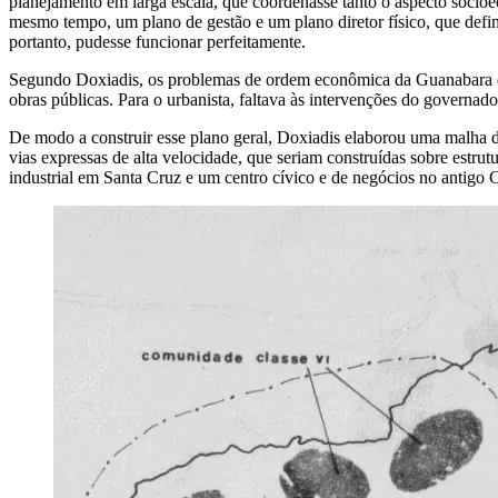
planejamento em larga escala, que coordenasse tanto o aspecto socio
mesmo tempo, um plano de gestão e um plano diretor físico, que defini
portanto, pudesse funcionar perfeitamente.
Segundo Doxiadis, os problemas de ordem econômica da Guanabara dec
obras públicas. Para o urbanista, faltava às intervenções do governad
De modo a construir esse plano geral, Doxiadis elaborou uma malha d
vias expressas de alta velocidade, que seriam construídas sobre estru
industrial em Santa Cruz e um centro cívico e de negócios no antigo 