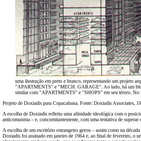
uma ilustração em preto e branco, representando um projeto ar
"APARTMENTS" e "MECH. GARAGE". Ao lado, há um bloco de ap
similar com "APARTMENTS" e "SHOPS" em seu térreo. No 
Projeto de Doxiadis para Copacabana. Fonte: Doxiadis Associates, 1
A escolha de Doxiadis refletiu uma afinidade ideológica com o posic
anticomunista – e, concomitantemente, com uma tentativa de superar o
A escolha de um escritório estrangeiro gerou – assim como na década 
Doxiadis foi assinado em janeiro de 1964 e, ao final de fevereiro, o 