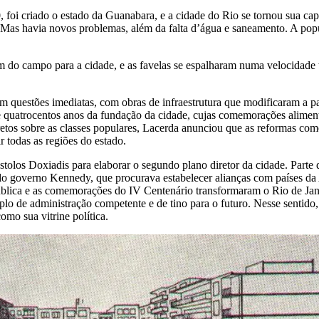
foi criado o estado da Guanabara, e a cidade do Rio se tornou sua capit
m. Mas havia novos problemas, além da falta d’água e saneamento. A po
do campo para a cidade, e as favelas se espalharam numa velocidade t
m questões imediatas, com obras de infraestrutura que modificaram a p
quatrocentos anos da fundação da cidade, cujas comemorações alimentar
 diretos sobre as classes populares, Lacerda anunciou que as reformas c
r todas as regiões do estado.
tolos Doxiadis para elaborar o segundo plano diretor da cidade. Parte 
do governo Kennedy, que procurava estabelecer alianças com países d
ública e as comemorações do IV Centenário transformaram o Rio de Jane
lo de administração competente e de tino para o futuro. Nesse sentid
mo sua vitrine política.