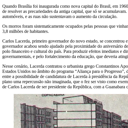
Quando Brasília foi inaugurada como nova capital do Brasil, em 1960, 
de resolver as precariedades da antiga capital, que só se acumulava
automóveis, e as ruas não sustentavam o aumento da circulação.
Os morros foram sistematicamente ocupados pelas pessoas que vinham 
3,8 milhões de habitantes.
Carlos Lacerda, primeiro governador do novo estado, se concentrou e
governador acabou sendo ajudado pela proximidade do aniversário de 
polo financeiro e cultural do país. Para produzir efeitos imediatos e
governamentais, e pelo fortalecimento da educação, que deveria atingi
Nesse cenário, Lacerda contratou o urbanista grego Constantinos Apos
Estados Unidos no âmbito do programa “Aliança para o Progresso”, 
entre a possibilidade de candidatura de Lacerda à presidência da Rep
plano uma repercussão não imaginada, que o fez ser visto como exemp
de Carlos Lacerda de ser presidente da República, com a Guanabara co