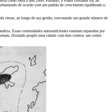
teria como meta o ano 2000. Portanto, o Plano Doxiadis foi, ao
se urbanizado de acordo com um padrão de crescimento equilibrado e,
rda viesse, ao longo de sua gestão, executando um grande número de
andeza. Essas comunidades autossuficientes estariam separadas por
. Ademais, Doxiadis propôs uma cidade com dois centros: um centro