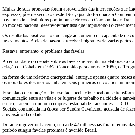
Muitas de suas propostas foram aproveitadas das intervenções que Lace
expressas, já em execução desde 1961, quando foi criada a Companhi
haviam sido substituídos por ônibus elétricos da Companhia de Transp
ao modelo nacional-desenvolvimentista que impulsionou o crescimento 
Os resultados positivos no que tange ao aumento da capacidade de co
investimentos. A cidade passou a receber imigrantes de várias partes
Restava, entretanto, o problema das favelas.
A centralidade do debate sobre as favelas repercutiu na elaboração d
criação da Cohab, em 1962. Concebido para durar até 1980, o “Program
na forma de um relatório emergencial, entregue apenas quatro meses 
os moradores dos morros tinha em seus primeiros cinco anos um mome
Esse plano de remoção não teve fácil aceitação e acabou se transform
comunicação entre as vilas e os lugares de trabalho na cidade e também 
crítica, Lacerda criou uma empresa estadual de transportes – a CTC – qu
Sociais, comandada na época por Sandra Cavalcanti, acusada de fazer u
aniversário da cidade.
Durante o governo Lacerda, cerca de 42 mil pessoas foram removidas d
período atingiu favelas próximas à avenida Brasil.