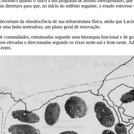
econômico quanto o físico a um programa de âmbito metropolitano, que 
u diretrizes para que, no início do milênio seguinte, o estado estives
orriam da obsolescência de sua infraestrutura física, ainda que Lace
or uma linha norteadora, um plano geral de renovação.
e comunidades, estruturadas segundo uma hierarquia funcional e de gr
turas elevadas e direcionadas segundo os eixos norte-sul e leste-oeste
Centro.