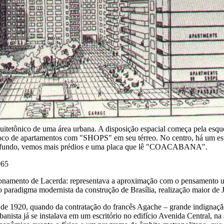
quitetônico de uma área urbana. A disposição espacial começa pela esq
artamentos com "SHOPS" em seu térreo. No centro, há um espaço a
fundo, vemos mais prédios e uma placa que lê "COACABANA".
965
ionamento de Lacerda: representava a aproximação com o pensamento ur
 paradigma modernista da construção de Brasília, realização maior de 
de 1920, quando da contratação do francês Agache – grande indignação 
urbanista já se instalava em um escritório no edifício Avenida Central,