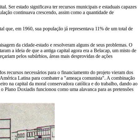
al. Ser estado significava ter recursos municipais e estaduais capazes
pulação continuava crescendo, assim como a quantidade de
al que, em 1960, sua população já representava 11% de um total de
aisagem da cidade-estado e resolveram alguns de seus problemas. O
am a ideia de que a antiga capital agora era a Belacap, um misto de
omeçariam pelos subúrbios, áreas mais desprovidas de ações
dos recursos necessários para o financiamento do projeto vieram dos
a América Latina para combater a "ameaça comunista". A combinação
iro na capital da moral conservadora católica e do trabalho, dando ao
o, o Plano Doxiadis funcionou como uma alavanca para as pretensões