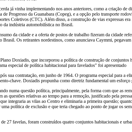
rda já vinha implementando nos anos anteriores, como a criação de dist
a de Progresso da Guanabara (Copeg), e a opção pelo transporte rodov
ortes Coletivos (CTC). Além disso, a construção de vias expressas era s
da indústria automobilística no Brasil.
nsumo da cidade e a oferta de postos de trabalho fizeram da cidade re
 do Brasil. Os retirantes nordestinos, como anunciava Caymmi, pegavam
o Plano Doxiadis, que incorporou a política de construção de conjuntos 
a especial de política habitacional para favelados" foi apresentado
após sua contratação, em junho de 1964. O programa especial para a el
nto-chave. Doxiadis propunha como diretriz fundamental um esforço gl
ando numa questão política, principalmente, pela forma com que as remo
as questões relativas ao tempo para a remoção, justificado pela pressa d
e integraria as vilas ao Centro e eliminaria a primeira questão; quanto 
ma política de exclusão e que teria chegado ao ponto de jogar os sem-t
e 27 favelas, foram construídos quatro conjuntos habitacionais e urba