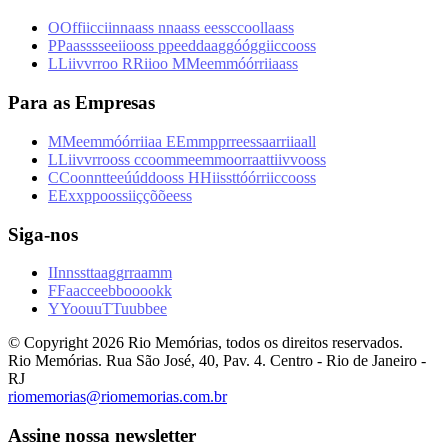
O
O
f
f
i
i
c
c
i
i
n
n
a
a
s
s
n
n
a
a
s
s
e
e
s
s
c
c
o
o
l
l
a
a
s
s
P
P
a
a
s
s
s
s
e
e
i
i
o
o
s
s
p
p
e
e
d
d
a
a
g
g
ó
ó
g
g
i
i
c
c
o
o
s
s
L
L
i
i
v
v
r
r
o
o
R
R
i
i
o
o
M
M
e
e
m
m
ó
ó
r
r
i
i
a
a
s
s
Para as Empresas
M
M
e
e
m
m
ó
ó
r
r
i
i
a
a
E
E
m
m
p
p
r
r
e
e
s
s
a
a
r
r
i
i
a
a
l
l
L
L
i
i
v
v
r
r
o
o
s
s
c
c
o
o
m
m
e
e
m
m
o
o
r
r
a
a
t
t
i
i
v
v
o
o
s
s
C
C
o
o
n
n
t
t
e
e
ú
ú
d
d
o
o
s
s
H
H
i
i
s
s
t
t
ó
ó
r
r
i
i
c
c
o
o
s
s
E
E
x
x
p
p
o
o
s
s
i
i
ç
ç
õ
õ
e
e
s
s
Siga-nos
I
I
n
n
s
s
t
t
a
a
g
g
r
r
a
a
m
m
F
F
a
a
c
c
e
e
b
b
o
o
o
o
k
k
Y
Y
o
o
u
u
T
T
u
u
b
b
e
e
© Copyright
2026
Rio Memórias, todos os direitos reservados.
Rio Memórias. Rua São José, 40, Pav. 4. Centro - Rio de Janeiro -
RJ
riomemorias@riomemorias.com.br
Assine nossa newsletter