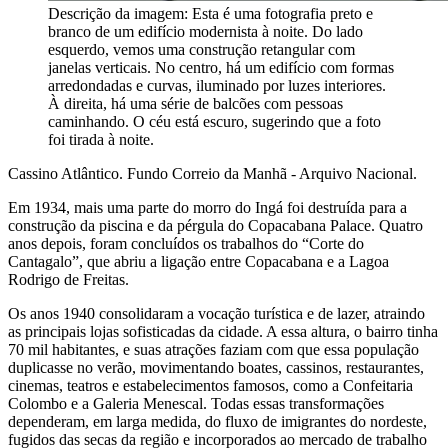
Descrição da imagem:
Esta é uma fotografia preto e
branco de um edifício modernista à noite. Do lado
esquerdo, vemos uma construção retangular com
janelas verticais. No centro, há um edifício com formas
arredondadas e curvas, iluminado por luzes interiores.
À direita, há uma série de balcões com pessoas
caminhando. O céu está escuro, sugerindo que a foto
foi tirada à noite.
Cassino Atlântico. Fundo Correio da Manhã - Arquivo Nacional.
Em 1934, mais uma parte do morro do Ingá foi destruída para a
construção da piscina e da pérgula do Copacabana Palace. Quatro
anos depois, foram concluídos os trabalhos do “Corte do
Cantagalo”, que abriu a ligação entre Copacabana e a Lagoa
Rodrigo de Freitas.
Os anos 1940 consolidaram a vocação turística e de lazer, atraindo
as principais lojas sofisticadas da cidade. A essa altura, o bairro tinha
70 mil habitantes, e suas atrações faziam com que essa população
duplicasse no verão, movimentando boates, cassinos, restaurantes,
cinemas, teatros e estabelecimentos famosos, como a Confeitaria
Colombo e a Galeria Menescal. Todas essas transformações
dependeram, em larga medida, do fluxo de imigrantes do nordeste,
fugidos das secas da região e incorporados ao mercado de trabalho