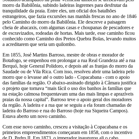
morro da Babilônia, subindo ladeiras íngremes para desfrutar da
tranquilidade da praia. Entre eles, um oficial dos batalhões
estrangeiros, que fazia excursões nas manhãs frescas no ano de 1846
pelo Caminho do morro da Babilônia. Ele descreve a paisagem
cheia de abacaxis, com algumas casas e choupanas de pescadores e
de escravizados, rodeadas de hortas. Mais tarde, esse caminho ficou
conhecido como Caminho dos Pretos Quebra Bolas, levando muitos
a acreditarem que seria um quilombo.
Em 1855, José Martins Barroso, mestre de obras e morador de
Botafogo, se empenhou em prolongar a rua Real Grandeza até a rua
Berquó, hoje General Polidoro, e depois até as franjas do morro da
Saudade ou de Vila Rica. Com isso, resolveu abrir uma ladeira pelo
morro que o levasse até o outro lado - Copacabana - com o apoio
das famílias da região. O abaixo-assinado dirigido à Câmara justifica
o projeto que tornava “mais fácil o uso dos banhos às famílias que
na estação calmosa frequentavam uma das mais limpas e aprazíveis
praias da nossa capital”. Barroso teve o apoio geral dos moradores
da região. A ladeira e a rua que se seguiu a ela foram chamadas de
ladeira do Barroso e rua do Barroso (hoje rua Siqueira Campos).
Estava aberto um novo caminho.
Com esse novo caminho, cresceu a visitação à Copacabana e os
primeiros empreendimentos começaram em 1858, com o incentivo
de D. Pedro II. Em 1873, o imperador inaugurou ali o cabo