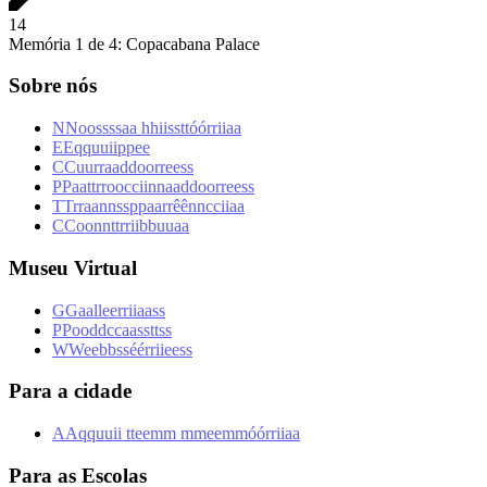
1
4
Memória 1 de 4: Copacabana Palace
Sobre nós
N
N
o
o
s
s
s
s
a
a
h
h
i
i
s
s
t
t
ó
ó
r
r
i
i
a
a
E
E
q
q
u
u
i
i
p
p
e
e
C
C
u
u
r
r
a
a
d
d
o
o
r
r
e
e
s
s
P
P
a
a
t
t
r
r
o
o
c
c
i
i
n
n
a
a
d
d
o
o
r
r
e
e
s
s
T
T
r
r
a
a
n
n
s
s
p
p
a
a
r
r
ê
ê
n
n
c
c
i
i
a
a
C
C
o
o
n
n
t
t
r
r
i
i
b
b
u
u
a
a
Museu Virtual
G
G
a
a
l
l
e
e
r
r
i
i
a
a
s
s
P
P
o
o
d
d
c
c
a
a
s
s
t
t
s
s
W
W
e
e
b
b
s
s
é
é
r
r
i
i
e
e
s
s
Para a cidade
A
A
q
q
u
u
i
i
t
t
e
e
m
m
m
m
e
e
m
m
ó
ó
r
r
i
i
a
a
Para as Escolas