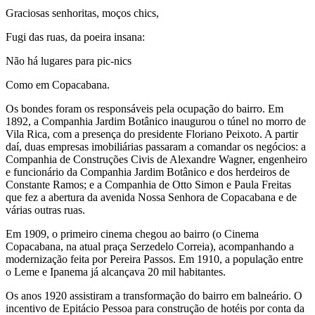
Graciosas senhoritas, moços chics,
Fugi das ruas, da poeira insana:
Não há lugares para pic-nics
Como em Copacabana.
Os bondes foram os responsáveis pela ocupação do bairro. Em
1892, a Companhia Jardim Botânico inaugurou o túnel no morro de
Vila Rica, com a presença do presidente Floriano Peixoto. A partir
daí, duas empresas imobiliárias passaram a comandar os negócios: a
Companhia de Construções Civis de Alexandre Wagner, engenheiro
e funcionário da Companhia Jardim Botânico e dos herdeiros de
Constante Ramos; e a Companhia de Otto Simon e Paula Freitas
que fez a abertura da avenida Nossa Senhora de Copacabana e de
várias outras ruas.
Em 1909, o primeiro cinema chegou ao bairro (o Cinema
Copacabana, na atual praça Serzedelo Correia), acompanhando a
modernização feita por Pereira Passos. Em 1910, a população entre
o Leme e Ipanema já alcançava 20 mil habitantes.
Os anos 1920 assistiram a transformação do bairro em balneário. O
incentivo de Epitácio Pessoa para construção de hotéis por conta da