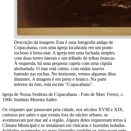
Descrição da imagem:
Esta é uma fotografia antiga de
Copacabana, com uma igreja localizada em um ponto
rochoso à beira-mar. A igreja tem uma fachada simples,
com duas torres laterais e um telhado de telhas brancas.
À esquerda, há uma pequena capela com uma cúpula
abobadada. O mar está calmo, com ondas suaves
batendo nas rochas. No horizonte, vemos algumas ilhas
distantes. A imagem é em preto e branco. Na parte
inferior da foto, está escrito "Copacabana".
Igreja de Nossa Senhora de Copacabana - Foto de Marc Ferrez, c.
1900. Instituto Moreira Salles
Os viajantes que passavam pela cidade, nos séculos XVIII e XIX,
curiosos por saber o que existia fora do núcleo urbano, se
aventuravam por mar até a região. Alguns deles requereram terras à
Câmara Municipal e se instalaram em chácaras e fazendas isoladas.
Soldados acampados na praia Vermelha também se arriscavam pelo