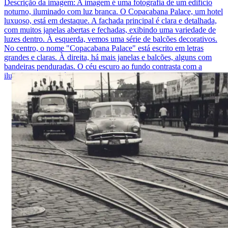
Descrição da imagem:
A imagem é uma fotografia de um edifício
noturno, iluminado com luz branca. O Copacabana Palace, um hotel
luxuoso, está em destaque. A fachada principal é clara e detalhada,
com muitos janelas abertas e fechadas, exibindo uma variedade de
luzes dentro. À esquerda, vemos uma série de balcões decorativos.
No centro, o nome "Copacabana Palace" está escrito em letras
grandes e claras. À direita, há mais janelas e balcões, alguns com
bandeiras penduradas. O céu escuro ao fundo contrasta com a
iluminação do edifício.