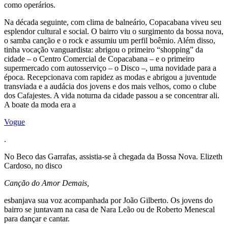
como operários.
Na década seguinte, com clima de balneário, Copacabana viveu seu
esplendor cultural e social. O bairro viu o surgimento da bossa nova,
o samba canção e o rock e assumiu um perfil boêmio. Além disso,
tinha vocação vanguardista: abrigou o primeiro “shopping” da
cidade – o Centro Comercial de Copacabana – e o primeiro
supermercado com autosserviço – o Disco –, uma novidade para a
época. Recepcionava com rapidez as modas e abrigou a juventude
transviada e a audácia dos jovens e dos mais velhos, como o clube
dos Cafajestes. A vida noturna da cidade passou a se concentrar ali.
A boate da moda era a
Vogue
.
No Beco das Garrafas, assistia-se à chegada da Bossa Nova. Elizeth
Cardoso, no disco
Canção do Amor Demais,
esbanjava sua voz acompanhada por João Gilberto. Os jovens do
bairro se juntavam na casa de Nara Leão ou de Roberto Menescal
para dançar e cantar.