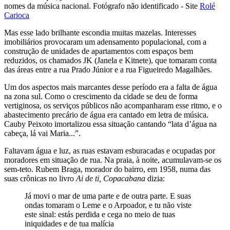
nomes da música nacional. Fotógrafo não identificado - Site
Rolé
Carioca
Mas esse lado brilhante escondia muitas mazelas. Interesses
imobiliários provocaram um adensamento populacional, com a
construção de unidades de apartamentos com espaços bem
reduzidos, os chamados JK (Janela e Kitnete), que tomaram conta
das áreas entre a rua Prado Júnior e a rua Figueiredo Magalhães.
Um dos aspectos mais marcantes desse período era a falta de água
na zona sul. Como o crescimento da cidade se deu de forma
vertiginosa, os serviços públicos não acompanharam esse ritmo, e o
abastecimento precário de água era cantado em letra de música.
Cauby Peixoto imortalizou essa situação cantando “lata d’água na
cabeça, lá vai Maria...”.
Faltavam água e luz, as ruas estavam esburacadas e ocupadas por
moradores em situação de rua. Na praia, à noite, acumulavam-se os
sem-teto. Rubem Braga, morador do bairro, em 1958, numa das
suas crônicas no livro
Ai de ti, Copacabana
dizia:
Já movi o mar de uma parte e de outra parte. E suas
ondas tomaram o Leme e o Arpoador, e tu não viste
este sinal: estás perdida e cega no meio de tuas
iniquidades e de tua malícia