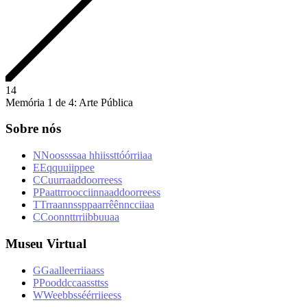
1
4
Memória 1 de 4: Arte Pública
Sobre nós
N
N
o
o
s
s
s
s
a
a
h
h
i
i
s
s
t
t
ó
ó
r
r
i
i
a
a
E
E
q
q
u
u
i
i
p
p
e
e
C
C
u
u
r
r
a
a
d
d
o
o
r
r
e
e
s
s
P
P
a
a
t
t
r
r
o
o
c
c
i
i
n
n
a
a
d
d
o
o
r
r
e
e
s
s
T
T
r
r
a
a
n
n
s
s
p
p
a
a
r
r
ê
ê
n
n
c
c
i
i
a
a
C
C
o
o
n
n
t
t
r
r
i
i
b
b
u
u
a
a
Museu Virtual
G
G
a
a
l
l
e
e
r
r
i
i
a
a
s
s
P
P
o
o
d
d
c
c
a
a
s
s
t
t
s
s
W
W
e
e
b
b
s
s
é
é
r
r
i
i
e
e
s
s