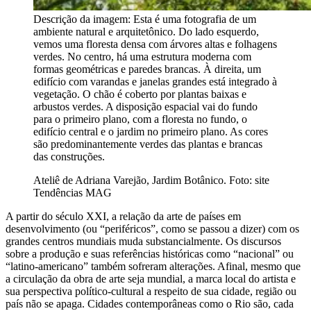
Descrição da imagem:
Esta é uma fotografia de um
ambiente natural e arquitetônico. Do lado esquerdo,
vemos uma floresta densa com árvores altas e folhagens
verdes. No centro, há uma estrutura moderna com
formas geométricas e paredes brancas. À direita, um
edifício com varandas e janelas grandes está integrado à
vegetação. O chão é coberto por plantas baixas e
arbustos verdes. A disposição espacial vai do fundo
para o primeiro plano, com a floresta no fundo, o
edifício central e o jardim no primeiro plano. As cores
são predominantemente verdes das plantas e brancas
das construções.
Ateliê de Adriana Varejão, Jardim Botânico. Foto: site
Tendências MAG
A partir do século XXI, a relação da arte de países em
desenvolvimento (ou “periféricos”, como se passou a dizer) com os
grandes centros mundiais muda substancialmente. Os discursos
sobre a produção e suas referências históricas como “nacional” ou
“latino-americano” também sofreram alterações. Afinal, mesmo que
a circulação da obra de arte seja mundial, a marca local do artista e
sua perspectiva político-cultural a respeito de sua cidade, região ou
país não se apaga. Cidades contemporâneas como o Rio são, cada