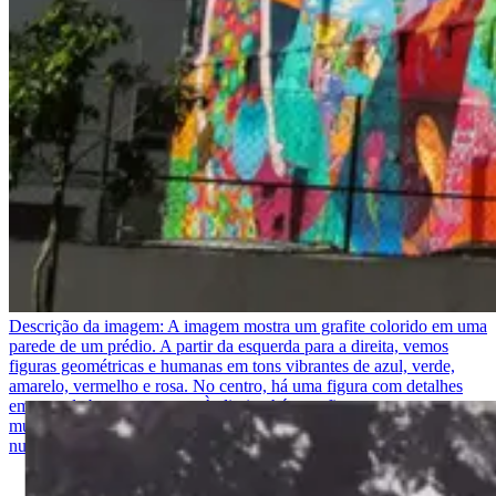
Descrição da imagem:
A imagem mostra um grafite colorido em uma
parede de um prédio. A partir da esquerda para a direita, vemos
figuras geométricas e humanas em tons vibrantes de azul, verde,
amarelo, vermelho e rosa. No centro, há uma figura com detalhes
em tons de bege e marrom. À direita, há uma figura com roupas
multicoloridas. O céu azul claro está parcialmente coberto por
nuvens brancas.