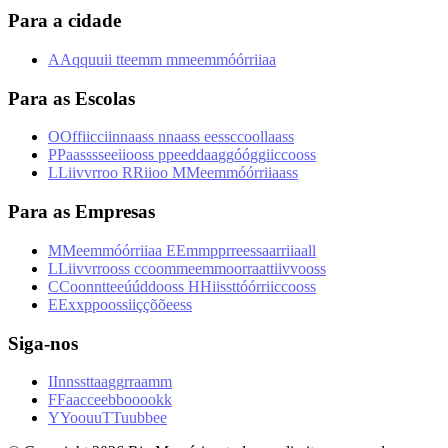
Para a cidade
A
A
q
q
u
u
i
i
t
t
e
e
m
m
m
m
e
e
m
m
ó
ó
r
r
i
i
a
a
Para as Escolas
O
O
f
f
i
i
c
c
i
i
n
n
a
a
s
s
n
n
a
a
s
s
e
e
s
s
c
c
o
o
l
l
a
a
s
s
P
P
a
a
s
s
s
s
e
e
i
i
o
o
s
s
p
p
e
e
d
d
a
a
g
g
ó
ó
g
g
i
i
c
c
o
o
s
s
L
L
i
i
v
v
r
r
o
o
R
R
i
i
o
o
M
M
e
e
m
m
ó
ó
r
r
i
i
a
a
s
s
Para as Empresas
M
M
e
e
m
m
ó
ó
r
r
i
i
a
a
E
E
m
m
p
p
r
r
e
e
s
s
a
a
r
r
i
i
a
a
l
l
L
L
i
i
v
v
r
r
o
o
s
s
c
c
o
o
m
m
e
e
m
m
o
o
r
r
a
a
t
t
i
i
v
v
o
o
s
s
C
C
o
o
n
n
t
t
e
e
ú
ú
d
d
o
o
s
s
H
H
i
i
s
s
t
t
ó
ó
r
r
i
i
c
c
o
o
s
s
E
E
x
x
p
p
o
o
s
s
i
i
ç
ç
õ
õ
e
e
s
s
Siga-nos
I
I
n
n
s
s
t
t
a
a
g
g
r
r
a
a
m
m
F
F
a
a
c
c
e
e
b
b
o
o
o
o
k
k
Y
Y
o
o
u
u
T
T
u
u
b
b
e
e