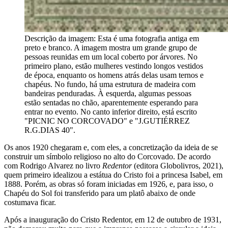
Descrição da imagem:
Esta é uma fotografia antiga em
preto e branco. A imagem mostra um grande grupo de
pessoas reunidas em um local coberto por árvores. No
primeiro plano, estão mulheres vestindo longos vestidos
de época, enquanto os homens atrás delas usam ternos e
chapéus. No fundo, há uma estrutura de madeira com
bandeiras penduradas. À esquerda, algumas pessoas
estão sentadas no chão, aparentemente esperando para
entrar no evento. No canto inferior direito, está escrito
"PICNIC NO CORCOVADO" e "J.GUTIÉRREZ
R.G.DIAS 40".
Os anos 1920 chegaram e, com eles, a concretização da ideia de se
construir um símbolo religioso no alto do Corcovado. De acordo
com Rodrigo Alvarez no livro
Redentor
(editora Globolivros, 2021),
quem primeiro idealizou a estátua do Cristo foi a princesa Isabel, em
1888. Porém, as obras só foram iniciadas em 1926, e, para isso, o
Chapéu do Sol foi transferido para um platô abaixo de onde
costumava ficar.
Após a inauguração do Cristo Redentor, em 12 de outubro de 1931,