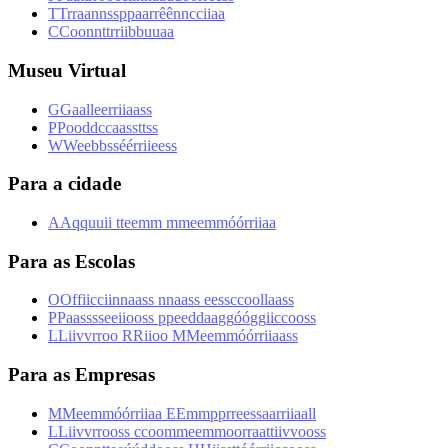
T
T
r
r
a
a
n
n
s
s
p
p
a
a
r
r
ê
ê
n
n
c
c
i
i
a
a
C
C
o
o
n
n
t
t
r
r
i
i
b
b
u
u
a
a
Museu Virtual
G
G
a
a
l
l
e
e
r
r
i
i
a
a
s
s
P
P
o
o
d
d
c
c
a
a
s
s
t
t
s
s
W
W
e
e
b
b
s
s
é
é
r
r
i
i
e
e
s
s
Para a cidade
A
A
q
q
u
u
i
i
t
t
e
e
m
m
m
m
e
e
m
m
ó
ó
r
r
i
i
a
a
Para as Escolas
O
O
f
f
i
i
c
c
i
i
n
n
a
a
s
s
n
n
a
a
s
s
e
e
s
s
c
c
o
o
l
l
a
a
s
s
P
P
a
a
s
s
s
s
e
e
i
i
o
o
s
s
p
p
e
e
d
d
a
a
g
g
ó
ó
g
g
i
i
c
c
o
o
s
s
L
L
i
i
v
v
r
r
o
o
R
R
i
i
o
o
M
M
e
e
m
m
ó
ó
r
r
i
i
a
a
s
s
Para as Empresas
M
M
e
e
m
m
ó
ó
r
r
i
i
a
a
E
E
m
m
p
p
r
r
e
e
s
s
a
a
r
r
i
i
a
a
l
l
L
L
i
i
v
v
r
r
o
o
s
s
c
c
o
o
m
m
e
e
m
m
o
o
r
r
a
a
t
t
i
i
v
v
o
o
s
s