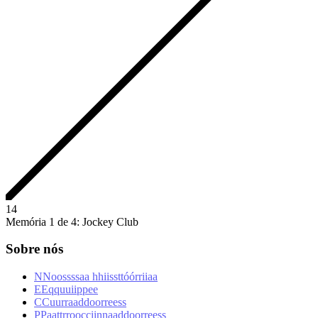
1
4
Memória 1 de 4: Jockey Club
Sobre nós
N
N
o
o
s
s
s
s
a
a
h
h
i
i
s
s
t
t
ó
ó
r
r
i
i
a
a
E
E
q
q
u
u
i
i
p
p
e
e
C
C
u
u
r
r
a
a
d
d
o
o
r
r
e
e
s
s
P
P
a
a
t
t
r
r
o
o
c
c
i
i
n
n
a
a
d
d
o
o
r
r
e
e
s
s