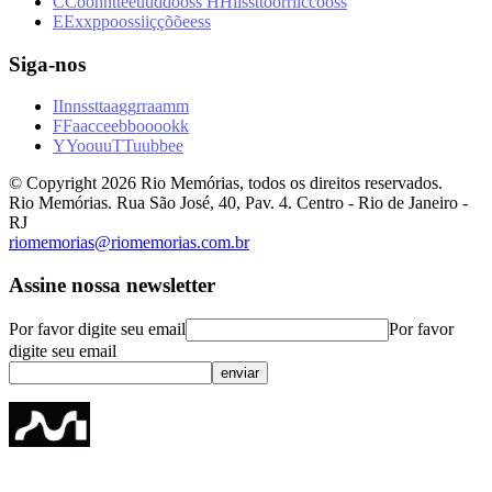
C
C
o
o
n
n
t
t
e
e
ú
ú
d
d
o
o
s
s
H
H
i
i
s
s
t
t
ó
ó
r
r
i
i
c
c
o
o
s
s
E
E
x
x
p
p
o
o
s
s
i
i
ç
ç
õ
õ
e
e
s
s
Siga-nos
I
I
n
n
s
s
t
t
a
a
g
g
r
r
a
a
m
m
F
F
a
a
c
c
e
e
b
b
o
o
o
o
k
k
Y
Y
o
o
u
u
T
T
u
u
b
b
e
e
© Copyright
2026
Rio Memórias, todos os direitos reservados.
Rio Memórias. Rua São José, 40, Pav. 4. Centro - Rio de Janeiro -
RJ
riomemorias@riomemorias.com.br
Assine nossa newsletter
Por favor digite seu email
Por favor
digite seu email
enviar