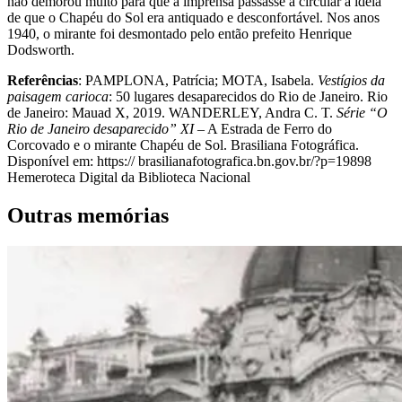
não demorou muito para que a imprensa passasse a circular a ideia
de que o Chapéu do Sol era antiquado e desconfortável. Nos anos
1940, o mirante foi desmontado pelo então prefeito Henrique
Dodsworth.
Referências
:
PAMPLONA, Patrícia; MOTA, Isabela.
Vestígios da
paisagem carioca
: 50 lugares desaparecidos do Rio de Janeiro. Rio
de Janeiro: Mauad X, 2019.
WANDERLEY, Andra C. T.
Série “O
Rio de Janeiro desaparecido” XI
– A Estrada de Ferro do
Corcovado e o mirante Chapéu de Sol. Brasiliana Fotográfica.
Disponível em: https:// brasilianafotografica.bn.gov.br/?p=19898
Hemeroteca Digital da Biblioteca Nacional
Outras memórias