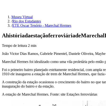
Museu Virtual
/
Rio dos Estudantes
/
ETE Oscar Tenório - Marechal Hermes
A
história
da
estação
ferroviária
de
Marechal
Tempo de leitura
2
min
João Victor Dias Ramos, Gabriele Pimentel, Daniele Oliveira, Maybe
Marechal Hermes foi idealizado como uma vila proletária pelo então 
Foi o primeiro bairro planejado estritamente residencial, com ampla re
1910 ele inaugurou a estação de trem de Marechal Hermes, que fazia c
A construção da estação ocasionou o crescimento do bairro no que t
inauguração do bairro e da estação.
A estação de Marechal Hermes. Fonte: site Estações ferroviárias