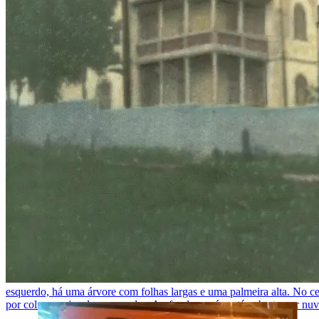
esquerdo, há uma árvore com folhas largas e uma palmeira alta. No cen
por colunas e janelas arqueadas. Ao fundo, o céu está coberto por nuv