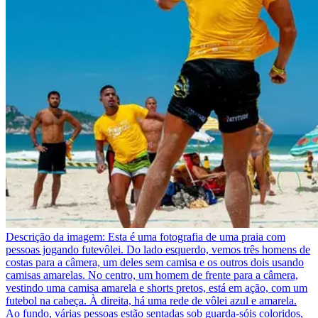
Descrição da imagem:
Esta é uma fotografia de uma praia com
pessoas jogando futevôlei. Do lado esquerdo, vemos três homens de
costas para a câmera, um deles sem camisa e os outros dois usando
camisas amarelas. No centro, um homem de frente para a câmera,
vestindo uma camisa amarela e shorts pretos, está em ação, com um
futebol na cabeça. À direita, há uma rede de vôlei azul e amarela.
Ao fundo, várias pessoas estão sentadas sob guarda-sóis coloridos,