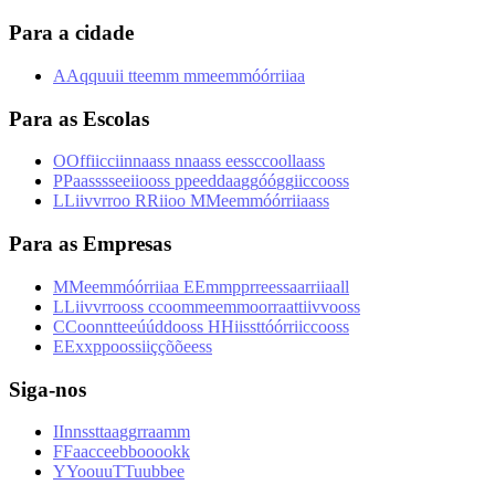
Para a cidade
A
A
q
q
u
u
i
i
t
t
e
e
m
m
m
m
e
e
m
m
ó
ó
r
r
i
i
a
a
Para as Escolas
O
O
f
f
i
i
c
c
i
i
n
n
a
a
s
s
n
n
a
a
s
s
e
e
s
s
c
c
o
o
l
l
a
a
s
s
P
P
a
a
s
s
s
s
e
e
i
i
o
o
s
s
p
p
e
e
d
d
a
a
g
g
ó
ó
g
g
i
i
c
c
o
o
s
s
L
L
i
i
v
v
r
r
o
o
R
R
i
i
o
o
M
M
e
e
m
m
ó
ó
r
r
i
i
a
a
s
s
Para as Empresas
M
M
e
e
m
m
ó
ó
r
r
i
i
a
a
E
E
m
m
p
p
r
r
e
e
s
s
a
a
r
r
i
i
a
a
l
l
L
L
i
i
v
v
r
r
o
o
s
s
c
c
o
o
m
m
e
e
m
m
o
o
r
r
a
a
t
t
i
i
v
v
o
o
s
s
C
C
o
o
n
n
t
t
e
e
ú
ú
d
d
o
o
s
s
H
H
i
i
s
s
t
t
ó
ó
r
r
i
i
c
c
o
o
s
s
E
E
x
x
p
p
o
o
s
s
i
i
ç
ç
õ
õ
e
e
s
s
Siga-nos
I
I
n
n
s
s
t
t
a
a
g
g
r
r
a
a
m
m
F
F
a
a
c
c
e
e
b
b
o
o
o
o
k
k
Y
Y
o
o
u
u
T
T
u
u
b
b
e
e