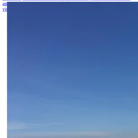
apreciando o dia na praia. O céu é azul claro e algumas nuvens são
visíveis.