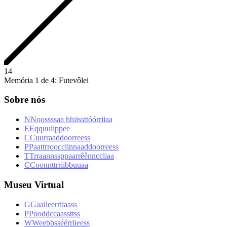
1
4
Memória 1 de 4: Futevôlei
Sobre nós
N
N
o
o
s
s
s
s
a
a
h
h
i
i
s
s
t
t
ó
ó
r
r
i
i
a
a
E
E
q
q
u
u
i
i
p
p
e
e
C
C
u
u
r
r
a
a
d
d
o
o
r
r
e
e
s
s
P
P
a
a
t
t
r
r
o
o
c
c
i
i
n
n
a
a
d
d
o
o
r
r
e
e
s
s
T
T
r
r
a
a
n
n
s
s
p
p
a
a
r
r
ê
ê
n
n
c
c
i
i
a
a
C
C
o
o
n
n
t
t
r
r
i
i
b
b
u
u
a
a
Museu Virtual
G
G
a
a
l
l
e
e
r
r
i
i
a
a
s
s
P
P
o
o
d
d
c
c
a
a
s
s
t
t
s
s
W
W
e
e
b
b
s
s
é
é
r
r
i
i
e
e
s
s