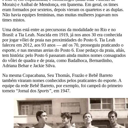
Morais) e Aníbal de Mendonça, em Ipanema. Em geral, os times
eram formados por sextetos, depois vieram os quartetos e as duplas.
Não havia equipes femininas, mas muitas mulheres jogavam nos
times mistos.
Uma delas está entre as precursoras da modalidade no Rio e no
Brasil: a Tia Leah. Nascida em 1919, já nos anos 30 era conhecida
por jogar vôlei de praia nas proximidades do Posto 6. Tia Leah
faleceu em 2012, aos 93 anos — até os 70, prosseguiu praticando o
esporte, e nas mesmas areias do Posto 6. Esse pedaço da praia, aliás,
tem história: pelo Posto 6 passaram ainda muitos nomes consagrados
do vôlei de quadra e de praia, como Badalhoca, Bernardinho,
Adriana Behar e Jackie Silva.
Na mesma Copacabana, Seu Thomás, Frazão e Bebê Barreto
também viraram nomes conhecidos pelos praticantes do esporte. A
equipe da rede Bebê Barreto, por exemplo, foi campeã do primeiro
torneio “Jornal dos
Sports”,
em 1947
.