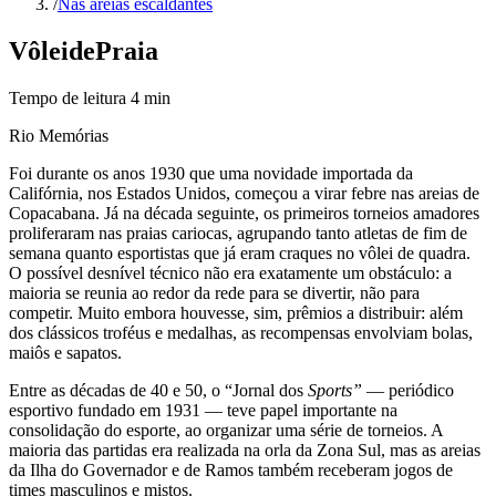
/
Nas areias escaldantes
Vôlei
de
Praia
Tempo de leitura
4
min
Rio Memórias
Foi durante os anos 1930 que uma novidade importada da
Califórnia, nos Estados Unidos, começou a virar febre nas areias de
Copacabana. Já na década seguinte, os primeiros torneios amadores
proliferaram nas praias cariocas, agrupando tanto atletas de fim de
semana quanto esportistas que já eram craques no vôlei de quadra.
O possível desnível técnico não era exatamente um obstáculo: a
maioria se reunia ao redor da rede para se divertir, não para
competir. Muito embora houvesse, sim, prêmios a distribuir: além
dos clássicos troféus e medalhas, as recompensas envolviam bolas,
maiôs e sapatos.
Entre as décadas de 40 e 50, o “Jornal dos
Sports”
— periódico
esportivo fundado em 1931 — teve papel importante na
consolidação do esporte, ao organizar uma série de torneios. A
maioria das partidas era realizada na orla da Zona Sul, mas as areias
da Ilha do Governador e de Ramos também receberam jogos de
times masculinos e mistos.