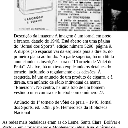
Descrição da imagem:
A imagem é um jornal em preto
e branco, datado de 1946. Está aberto em uma página
do "Jornal dos Sports", edição número 5298, página 9.
A disposição espacial vai da esquerda para a direita, do
primeiro plano ao fundo. Na parte superior, há um título
anunciando as inscrições para o "I Torneio de Vôlei de
Praia". Abaixo, há um texto explicando os detalhes do
torneio, incluindo o regulamento e as adesões. À
esquerda, há um anúncio de um produto de cigarro, e à
direita, um anúncio de rádio individual da marca
"Emerson". No centro, há uma foto de um homem
vestindo uma camisa de futebol com o número 27.
Anúncio do 1º torneio de vôlei de praia – 1946. Jornal
dos Sports, ed. 5298, p 9. Hemeroteca da Biblioteca
Nacional
As redes mais badaladas eram as do Leme, Santa Clara, Bolívar e
Posto 6, em Copacabana; e Montenegro (atual Rua Vinícius de