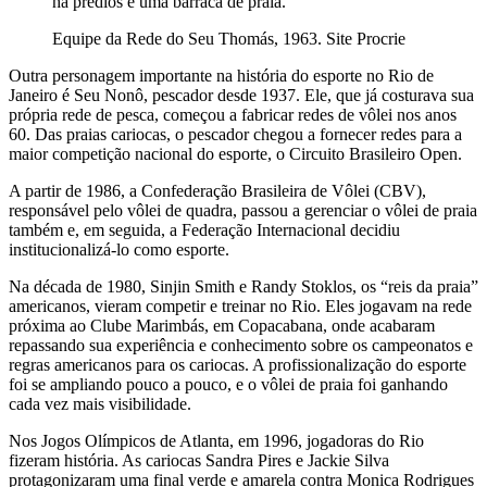
há prédios e uma barraca de praia.
Equipe da Rede do Seu Thomás, 1963. Site Procrie
Outra personagem importante na história do esporte no Rio de
Janeiro é Seu Nonô, pescador desde 1937. Ele, que já costurava sua
própria rede de pesca, começou a fabricar redes de vôlei nos anos
60. Das praias cariocas, o pescador chegou a fornecer redes para a
maior competição nacional do esporte, o Circuito Brasileiro Open.
A partir de 1986, a Confederação Brasileira de Vôlei (CBV),
responsável pelo vôlei de quadra, passou a gerenciar o vôlei de praia
também e, em seguida, a Federação Internacional decidiu
institucionalizá-lo como esporte.
Na década de 1980, Sinjin Smith e Randy Stoklos, os “reis da praia”
americanos, vieram competir e treinar no Rio. Eles jogavam na rede
próxima ao Clube Marimbás, em Copacabana, onde acabaram
repassando sua experiência e conhecimento sobre os campeonatos e
regras americanos para os cariocas. A profissionalização do esporte
foi se ampliando pouco a pouco, e o vôlei de praia foi ganhando
cada vez mais visibilidade.
Nos Jogos Olímpicos de Atlanta, em 1996, jogadoras do Rio
fizeram história. As cariocas Sandra Pires e Jackie Silva
protagonizaram uma final verde e amarela contra Monica Rodrigues