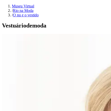
Museu Virtual
/
Rio na Moda
/
O nu e o vestido
Vestuário
de
moda