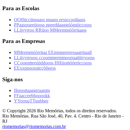
Para as Escolas
O
O
f
f
i
i
c
c
i
i
n
n
a
a
s
s
n
n
a
a
s
s
e
e
s
s
c
c
o
o
l
l
a
a
s
s
P
P
a
a
s
s
s
s
e
e
i
i
o
o
s
s
p
p
e
e
d
d
a
a
g
g
ó
ó
g
g
i
i
c
c
o
o
s
s
L
L
i
i
v
v
r
r
o
o
R
R
i
i
o
o
M
M
e
e
m
m
ó
ó
r
r
i
i
a
a
s
s
Para as Empresas
M
M
e
e
m
m
ó
ó
r
r
i
i
a
a
E
E
m
m
p
p
r
r
e
e
s
s
a
a
r
r
i
i
a
a
l
l
L
L
i
i
v
v
r
r
o
o
s
s
c
c
o
o
m
m
e
e
m
m
o
o
r
r
a
a
t
t
i
i
v
v
o
o
s
s
C
C
o
o
n
n
t
t
e
e
ú
ú
d
d
o
o
s
s
H
H
i
i
s
s
t
t
ó
ó
r
r
i
i
c
c
o
o
s
s
E
E
x
x
p
p
o
o
s
s
i
i
ç
ç
õ
õ
e
e
s
s
Siga-nos
I
I
n
n
s
s
t
t
a
a
g
g
r
r
a
a
m
m
F
F
a
a
c
c
e
e
b
b
o
o
o
o
k
k
Y
Y
o
o
u
u
T
T
u
u
b
b
e
e
© Copyright
2026
Rio Memórias, todos os direitos reservados.
Rio Memórias. Rua São José, 40, Pav. 4. Centro - Rio de Janeiro -
RJ
riomemorias@riomemorias.com.br