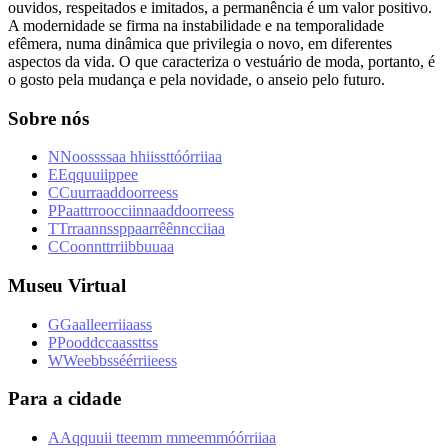
ouvidos, respeitados e imitados, a permanência é um valor positivo.
A modernidade se firma na instabilidade e na temporalidade
efêmera, numa dinâmica que privilegia o novo, em diferentes
aspectos da vida. O que caracteriza o vestuário de moda, portanto, é
o gosto pela mudança e pela novidade, o anseio pelo futuro.
Sobre nós
N
N
o
o
s
s
s
s
a
a
h
h
i
i
s
s
t
t
ó
ó
r
r
i
i
a
a
E
E
q
q
u
u
i
i
p
p
e
e
C
C
u
u
r
r
a
a
d
d
o
o
r
r
e
e
s
s
P
P
a
a
t
t
r
r
o
o
c
c
i
i
n
n
a
a
d
d
o
o
r
r
e
e
s
s
T
T
r
r
a
a
n
n
s
s
p
p
a
a
r
r
ê
ê
n
n
c
c
i
i
a
a
C
C
o
o
n
n
t
t
r
r
i
i
b
b
u
u
a
a
Museu Virtual
G
G
a
a
l
l
e
e
r
r
i
i
a
a
s
s
P
P
o
o
d
d
c
c
a
a
s
s
t
t
s
s
W
W
e
e
b
b
s
s
é
é
r
r
i
i
e
e
s
s
Para a cidade
A
A
q
q
u
u
i
i
t
t
e
e
m
m
m
m
e
e
m
m
ó
ó
r
r
i
i
a
a