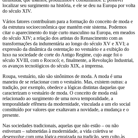
localizar seu surgimento na história, e ele se deu na Europa por volta
do século XIV.
Vários fatores contribuíram para a formação do conceito de moda e
da estrutura socioeconômica que mantém este sistema. Podemos
citar o aparecimento do traje curto masculino na Europa, em meados
do século XIV; a relação dos artistas do Renascimento com as
transformações da indumentária ao longo do século XV e XVI; a
expressão da dinâmica da ostentação no vestuário e a exibição do
luxo na sociedade de corte do Antigo Regime, cujo auge foi o
século XVIII, com o Rococó; e, finalmente, a Revolução Industrial,
os avanços tecnológicos do século XIX, a imprensa.
Roupa, vestuário, não são sinônimos de moda. A moda é uma
maneira de se relacionar com o vestuário. Mas, existem outras: a
tradição, por exemplo, obedece a lógicas distintas daquelas que
caracterizam o vestuário de moda. O conceito de moda está
relacionado ao surgimento de uma nova temporalidade, a
temporalidade efêmera da modernidade, vinculada a um elo social
constituído por valores que exaltavam a novidade, a mudança e o
presente.
Nas sociedades tradicionais, aquelas que não estão – ou não
estiveram – submetidas à modernidade, a vida coletiva se
desenvolve com uma lógica enraizada na tradição, sem culto às