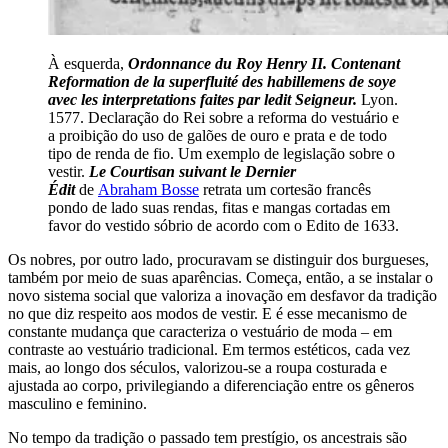
À esquerda,
Ordonnance du Roy Henry II. Contenant
Reformation de la superfluité des habillemens de soye
avec les interpretations faites par ledit Seigneur.
Lyon.
1577. Declaração do Rei sobre a reforma do vestuário e
a proibição do uso de galões de ouro e prata e de todo
tipo de renda de fio. Um exemplo de legislação sobre o
vestir.
Le Courtisan suivant le Dernier
Édit
de
Abraham Bosse
retrata um cortesão francês
pondo de lado suas rendas, fitas e mangas cortadas em
favor do vestido sóbrio de acordo com o Edito de 1633.
Os nobres, por outro lado, procuravam se distinguir dos burgueses,
também por meio de suas aparências. Começa, então, a se instalar o
novo sistema social que valoriza a inovação em desfavor da tradição
no que diz respeito aos modos de vestir. E é esse mecanismo de
constante mudança que caracteriza o vestuário de moda – em
contraste ao vestuário tradicional. Em termos estéticos, cada vez
mais, ao longo dos séculos, valorizou-se a roupa costurada e
ajustada ao corpo, privilegiando a diferenciação entre os gêneros
masculino e feminino.
No tempo da tradição o passado tem prestígio, os ancestrais são