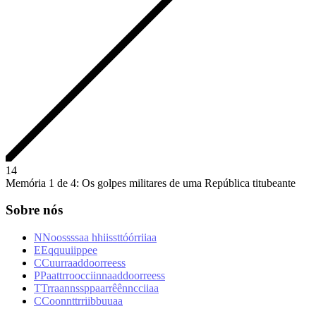
1
4
Memória 1 de 4: Os golpes militares de uma República titubeante
Sobre nós
N
N
o
o
s
s
s
s
a
a
h
h
i
i
s
s
t
t
ó
ó
r
r
i
i
a
a
E
E
q
q
u
u
i
i
p
p
e
e
C
C
u
u
r
r
a
a
d
d
o
o
r
r
e
e
s
s
P
P
a
a
t
t
r
r
o
o
c
c
i
i
n
n
a
a
d
d
o
o
r
r
e
e
s
s
T
T
r
r
a
a
n
n
s
s
p
p
a
a
r
r
ê
ê
n
n
c
c
i
i
a
a
C
C
o
o
n
n
t
t
r
r
i
i
b
b
u
u
a
a