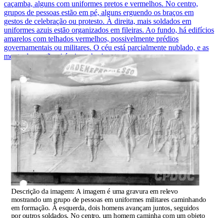
caçamba, alguns com uniformes pretos e vermelhos. No centro,
grupos de pessoas estão em pé, alguns erguendo os braços em
gestos de celebração ou protesto. À direita, mais soldados em
uniformes azuis estão organizados em fileiras. Ao fundo, há edifícios
amarelos com telhados vermelhos, possivelmente prédios
governamentais ou militares. O céu está parcialmente nublado, e as
montanhas estão visíveis no horizonte.
Descrição da imagem:
A imagem é uma gravura em relevo
mostrando um grupo de pessoas em uniformes militares caminhando
em formação. À esquerda, dois homens avançam juntos, seguidos
por outros soldados. No centro, um homem caminha com um objeto