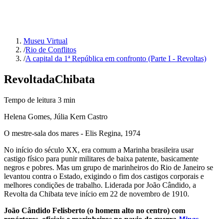
Museu Virtual
/
Rio de Conflitos
/
A capital da 1ª República em confronto (Parte I - Revoltas)
Revolta
da
Chibata
Tempo de leitura
3
min
Helena Gomes, Júlia Kern Castro
O mestre-sala dos mares - Elis Regina, 1974
No início do século XX, era comum a Marinha brasileira usar
castigo físico para punir militares de baixa patente, basicamente
negros e pobres. Mas um grupo de marinheiros do Rio de Janeiro se
levantou contra o Estado, exigindo o fim dos castigos corporais e
melhores condições de trabalho. Liderada por João Cândido, a
Revolta da Chibata teve início em 22 de novembro de 1910.
João Cândido Felisberto (o homem alto no centro) com