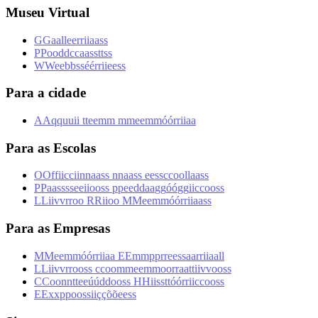
Museu Virtual
G
G
a
a
l
l
e
e
r
r
i
i
a
a
s
s
P
P
o
o
d
d
c
c
a
a
s
s
t
t
s
s
W
W
e
e
b
b
s
s
é
é
r
r
i
i
e
e
s
s
Para a cidade
A
A
q
q
u
u
i
i
t
t
e
e
m
m
m
m
e
e
m
m
ó
ó
r
r
i
i
a
a
Para as Escolas
O
O
f
f
i
i
c
c
i
i
n
n
a
a
s
s
n
n
a
a
s
s
e
e
s
s
c
c
o
o
l
l
a
a
s
s
P
P
a
a
s
s
s
s
e
e
i
i
o
o
s
s
p
p
e
e
d
d
a
a
g
g
ó
ó
g
g
i
i
c
c
o
o
s
s
L
L
i
i
v
v
r
r
o
o
R
R
i
i
o
o
M
M
e
e
m
m
ó
ó
r
r
i
i
a
a
s
s
Para as Empresas
M
M
e
e
m
m
ó
ó
r
r
i
i
a
a
E
E
m
m
p
p
r
r
e
e
s
s
a
a
r
r
i
i
a
a
l
l
L
L
i
i
v
v
r
r
o
o
s
s
c
c
o
o
m
m
e
e
m
m
o
o
r
r
a
a
t
t
i
i
v
v
o
o
s
s
C
C
o
o
n
n
t
t
e
e
ú
ú
d
d
o
o
s
s
H
H
i
i
s
s
t
t
ó
ó
r
r
i
i
c
c
o
o
s
s
E
E
x
x
p
p
o
o
s
s
i
i
ç
ç
õ
õ
e
e
s
s