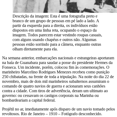
Descrição da imagem:
Esta é uma fotografia preto e
branco de um grupo de pessoas em pé lado a lado. A
partir da esquerda para a direita, os indivíduos estão
dispostos em uma linha reta, ocupando o espaço da
imagem. Todos parecem estar vestindo roupas casuais,
com alguns usando chapéus e outros não. Algumas
pessoas estão sorrindo para a câmera, enquanto outras
olham diretamente para ela.
Na semana anterior, embarcações nacionais e estrangeiras aportaram
na baía de Guanabara para saudar a posse do presidente Hermes da
Fonseca. Um incidente, porém, colocou fim às comemorações. O
marinheiro Marcelino Rodrigues Menezes recebeu como punição
250 chibatadas, na frente de toda a tripulação. Na noite do dia 22 de
novembro, mais de dois mil marinheiros subalternos assumiram o
comando de quatro navios de guerra e acionaram seus canhões
contra a cidade. Com tiros de advertência, deram um ultimato ao
governo: ou cessavam os castigos corporais na Marinha ou
bombardeariam a capital federal.
Projétil no ar, imediatamente após disparo de um navio tomado pelos
revoltosos. Rio de Janeiro – 1910 – Fotógrafo desconhecido.