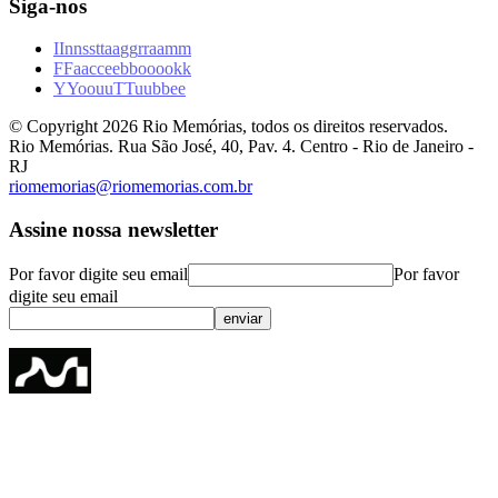
Siga-nos
I
I
n
n
s
s
t
t
a
a
g
g
r
r
a
a
m
m
F
F
a
a
c
c
e
e
b
b
o
o
o
o
k
k
Y
Y
o
o
u
u
T
T
u
u
b
b
e
e
© Copyright
2026
Rio Memórias, todos os direitos reservados.
Rio Memórias. Rua São José, 40, Pav. 4. Centro - Rio de Janeiro -
RJ
riomemorias@riomemorias.com.br
Assine nossa newsletter
Por favor digite seu email
Por favor
digite seu email
enviar