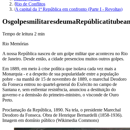
/
Rio de Conflitos
/
A capital da 1ª República em confronto (Parte I - Revoltas)
Os
golpes
militares
de
uma
República
titubea
Tempo de leitura
2
min
Rio Memórias
A nossa República nasceu de um golpe militar que aconteceu no Rio
de Janeiro. Desde então, a cidade presenciou muitos outros golpes.
Em 1889, em meio à crise política que isolava cada vez mais a
Monarquia - e a despeito de sua popularidade entre a população
pobre - na manhã de 15 de novembro de 1889, o marechal Deodoro
da Fonseca entrou no quartel-general do Exército no campo de
Santana e, sem enfrentar resistência, anunciou a destituição do
governo e a demissão do primeiro-ministro, o visconde de Ouro
Preto.
Proclamação da República, 1890. Na tela, o presidente Marechal
Deodoro da Fonseca.
Obra de Henrique Bernardelli (1858-1936).
Imagem em domínio público (Wikimedia Commons)