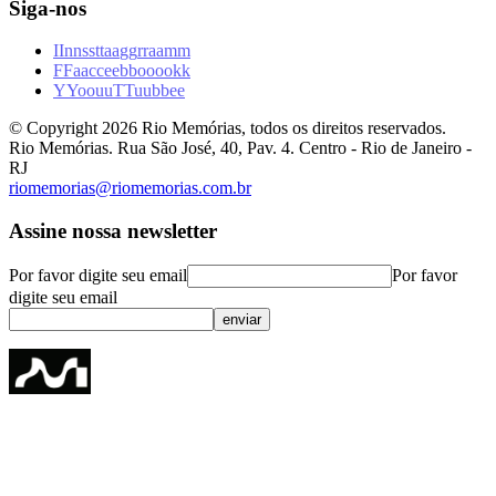
Siga-nos
I
I
n
n
s
s
t
t
a
a
g
g
r
r
a
a
m
m
F
F
a
a
c
c
e
e
b
b
o
o
o
o
k
k
Y
Y
o
o
u
u
T
T
u
u
b
b
e
e
© Copyright
2026
Rio Memórias, todos os direitos reservados.
Rio Memórias. Rua São José, 40, Pav. 4. Centro - Rio de Janeiro -
RJ
riomemorias@riomemorias.com.br
Assine nossa newsletter
Por favor digite seu email
Por favor
digite seu email
enviar