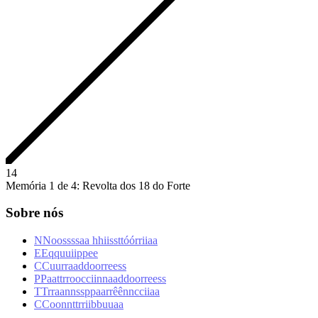
1
4
Memória 1 de 4: Revolta dos 18 do Forte
Sobre nós
N
N
o
o
s
s
s
s
a
a
h
h
i
i
s
s
t
t
ó
ó
r
r
i
i
a
a
E
E
q
q
u
u
i
i
p
p
e
e
C
C
u
u
r
r
a
a
d
d
o
o
r
r
e
e
s
s
P
P
a
a
t
t
r
r
o
o
c
c
i
i
n
n
a
a
d
d
o
o
r
r
e
e
s
s
T
T
r
r
a
a
n
n
s
s
p
p
a
a
r
r
ê
ê
n
n
c
c
i
i
a
a
C
C
o
o
n
n
t
t
r
r
i
i
b
b
u
u
a
a