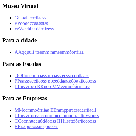
Museu Virtual
G
G
a
a
l
l
e
e
r
r
i
i
a
a
s
s
P
P
o
o
d
d
c
c
a
a
s
s
t
t
s
s
W
W
e
e
b
b
s
s
é
é
r
r
i
i
e
e
s
s
Para a cidade
A
A
q
q
u
u
i
i
t
t
e
e
m
m
m
m
e
e
m
m
ó
ó
r
r
i
i
a
a
Para as Escolas
O
O
f
f
i
i
c
c
i
i
n
n
a
a
s
s
n
n
a
a
s
s
e
e
s
s
c
c
o
o
l
l
a
a
s
s
P
P
a
a
s
s
s
s
e
e
i
i
o
o
s
s
p
p
e
e
d
d
a
a
g
g
ó
ó
g
g
i
i
c
c
o
o
s
s
L
L
i
i
v
v
r
r
o
o
R
R
i
i
o
o
M
M
e
e
m
m
ó
ó
r
r
i
i
a
a
s
s
Para as Empresas
M
M
e
e
m
m
ó
ó
r
r
i
i
a
a
E
E
m
m
p
p
r
r
e
e
s
s
a
a
r
r
i
i
a
a
l
l
L
L
i
i
v
v
r
r
o
o
s
s
c
c
o
o
m
m
e
e
m
m
o
o
r
r
a
a
t
t
i
i
v
v
o
o
s
s
C
C
o
o
n
n
t
t
e
e
ú
ú
d
d
o
o
s
s
H
H
i
i
s
s
t
t
ó
ó
r
r
i
i
c
c
o
o
s
s
E
E
x
x
p
p
o
o
s
s
i
i
ç
ç
õ
õ
e
e
s
s