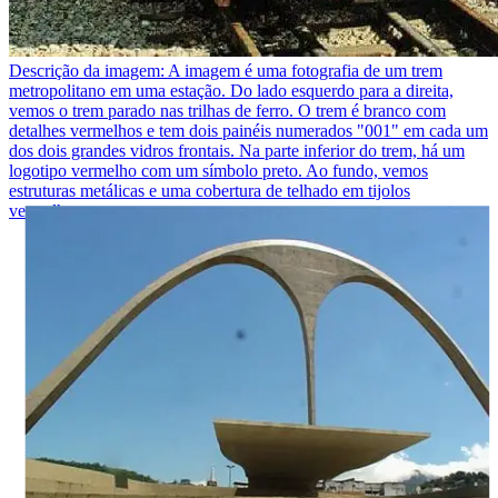
Descrição da imagem:
A imagem é uma fotografia de um trem
metropolitano em uma estação. Do lado esquerdo para a direita,
vemos o trem parado nas trilhas de ferro. O trem é branco com
detalhes vermelhos e tem dois painéis numerados "001" em cada um
dos dois grandes vidros frontais. Na parte inferior do trem, há um
logotipo vermelho com um símbolo preto. Ao fundo, vemos
estruturas metálicas e uma cobertura de telhado em tijolos
vermelhos.