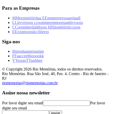
Para as Empresas
M
M
e
e
m
m
ó
ó
r
r
i
i
a
a
E
E
m
m
p
p
r
r
e
e
s
s
a
a
r
r
i
i
a
a
l
l
L
L
i
i
v
v
r
r
o
o
s
s
c
c
o
o
m
m
e
e
m
m
o
o
r
r
a
a
t
t
i
i
v
v
o
o
s
s
C
C
o
o
n
n
t
t
e
e
ú
ú
d
d
o
o
s
s
H
H
i
i
s
s
t
t
ó
ó
r
r
i
i
c
c
o
o
s
s
E
E
x
x
p
p
o
o
s
s
i
i
ç
ç
õ
õ
e
e
s
s
Siga-nos
I
I
n
n
s
s
t
t
a
a
g
g
r
r
a
a
m
m
F
F
a
a
c
c
e
e
b
b
o
o
o
o
k
k
Y
Y
o
o
u
u
T
T
u
u
b
b
e
e
© Copyright
2026
Rio Memórias, todos os direitos reservados.
Rio Memórias. Rua São José, 40, Pav. 4. Centro - Rio de Janeiro -
RJ
riomemorias@riomemorias.com.br
Assine nossa newsletter
Por favor digite seu email
Por favor
digite seu email
enviar