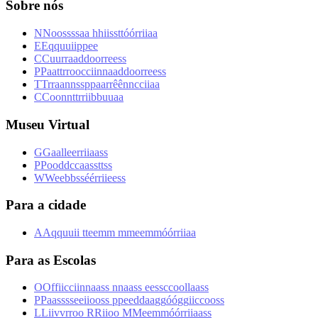
Sobre nós
N
N
o
o
s
s
s
s
a
a
h
h
i
i
s
s
t
t
ó
ó
r
r
i
i
a
a
E
E
q
q
u
u
i
i
p
p
e
e
C
C
u
u
r
r
a
a
d
d
o
o
r
r
e
e
s
s
P
P
a
a
t
t
r
r
o
o
c
c
i
i
n
n
a
a
d
d
o
o
r
r
e
e
s
s
T
T
r
r
a
a
n
n
s
s
p
p
a
a
r
r
ê
ê
n
n
c
c
i
i
a
a
C
C
o
o
n
n
t
t
r
r
i
i
b
b
u
u
a
a
Museu Virtual
G
G
a
a
l
l
e
e
r
r
i
i
a
a
s
s
P
P
o
o
d
d
c
c
a
a
s
s
t
t
s
s
W
W
e
e
b
b
s
s
é
é
r
r
i
i
e
e
s
s
Para a cidade
A
A
q
q
u
u
i
i
t
t
e
e
m
m
m
m
e
e
m
m
ó
ó
r
r
i
i
a
a
Para as Escolas
O
O
f
f
i
i
c
c
i
i
n
n
a
a
s
s
n
n
a
a
s
s
e
e
s
s
c
c
o
o
l
l
a
a
s
s
P
P
a
a
s
s
s
s
e
e
i
i
o
o
s
s
p
p
e
e
d
d
a
a
g
g
ó
ó
g
g
i
i
c
c
o
o
s
s
L
L
i
i
v
v
r
r
o
o
R
R
i
i
o
o
M
M
e
e
m
m
ó
ó
r
r
i
i
a
a
s
s