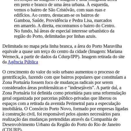
em preto e branco de uma área urbana. À esquerda,
vemos o bairro de São Cristóvão, com suas ruas e
edifícios. Ao centro, destacam-se os bairros de
Gamboa, Saúde, Providência e Pedra Lisa, marcados
em amarelo. A direita, encontramos o bairro do Centro.
No fundo, há áreas de especial interesse urbanístico da
região do Porto, delimitadas por linhas azuis.
Delimitada no mapa pela linha branca, a área do Porto Maravilha
equivale a quase um terço do centro da cidade (Imagem: Mariana
Werneck, a partir de dados da Cdurp/IPP). Imagem retirada do site
da
Agência Pública
O crescimento do valor do solo urbano aumentou o processo de
gentrificação, fazendo com que bairros populares que constituíam a
Zona Portuária fossem foco de mudanças radicais por serem
considerados áreas problemáticas e "indesejáveis". A partir daí, a
Zona Portuária foi definida como prioritária para uma reformulação
geral organizada por parcerias público-privadas que liberou os
espaços com a retirada da avenida Perimetral para a especulação
imobiliária. O Consórcio Porto Novo, formado por empresas ligadas
à construção civil, foi responsável pelos ajustes necessários para
realização das mudanças pretendidas através da Companhia de
Desenvolvimento Urbano da Região do Porto do Rio de Janeiro
(CDURP).