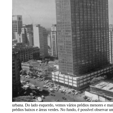
urbana. Do lado esquerdo, vemos vários prédios menores e mais 
prédios baixos e áreas verdes. No fundo, é possível observar u