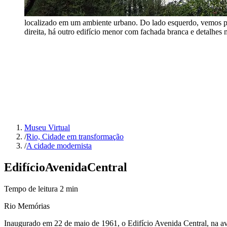
localizado em um ambiente urbano. Do lado esquerdo, vemos par
direita, há outro edifício menor com fachada branca e detalhes m
Museu Virtual
/
Rio, Cidade em transformação
/
A cidade modernista
Edifício
Avenida
Central
Tempo de leitura
2
min
Rio Memórias
Inaugurado em 22 de maio de 1961, o Edifício Avenida Central, na av.