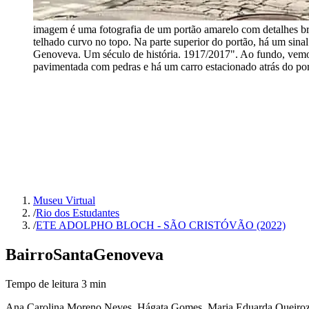
imagem é uma fotografia de um portão amarelo com detalhes br
telhado curvo no topo. Na parte superior do portão, há um s
Genoveva. Um século de história. 1917/2017". Ao fundo, vemo
pavimentada com pedras e há um carro estacionado atrás do por
Museu Virtual
/
Rio dos Estudantes
/
ETE ADOLPHO BLOCH - SÃO CRISTÓVÃO (2022)
Bairro
Santa
Genoveva
Tempo de leitura
3
min
Ana Carolina Moreno Neves, Hágata Gomes, Maria Eduarda Queiro