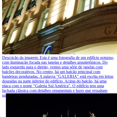
Descrição da imagem:
Esta é uma fotografia de um edifício noturno,
com iluminação focada nas janelas e detalhes arquitetônicos. Do
lado esquerdo para o direito, vemos uma série de janelas com
balcões decorativos. No centro, há um balcão principal com
bandeiras penduradas. A palavra "GALERIA" está escrita em letras
douradas na parte inferior do edifício. Acima do balcão, há uma
placa com o nome "Galeria Sul América". O edifício tem uma
fachada clássica com detalhes ornamentais e luzes que ressaltam
suas características arquitetônicas.