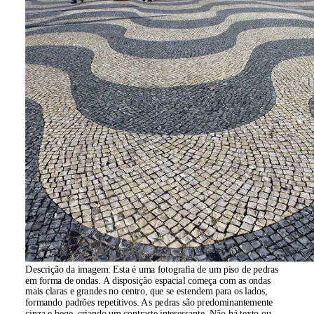
Descrição da imagem:
Esta é uma fotografia de um piso de pedras
em forma de ondas. A disposição espacial começa com as ondas
mais claras e grandes no centro, que se estendem para os lados,
formando padrões repetitivos. As pedras são predominantemente
cinza e bege, criando um contraste interessante. Não há texto ou