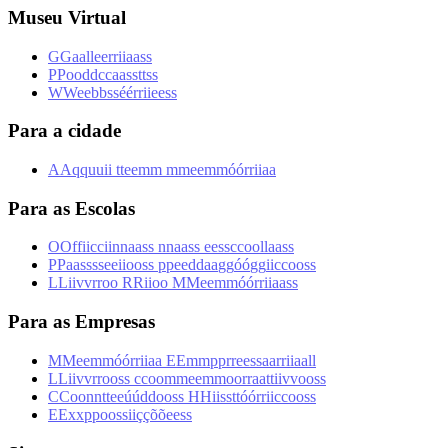
Museu Virtual
G
G
a
a
l
l
e
e
r
r
i
i
a
a
s
s
P
P
o
o
d
d
c
c
a
a
s
s
t
t
s
s
W
W
e
e
b
b
s
s
é
é
r
r
i
i
e
e
s
s
Para a cidade
A
A
q
q
u
u
i
i
t
t
e
e
m
m
m
m
e
e
m
m
ó
ó
r
r
i
i
a
a
Para as Escolas
O
O
f
f
i
i
c
c
i
i
n
n
a
a
s
s
n
n
a
a
s
s
e
e
s
s
c
c
o
o
l
l
a
a
s
s
P
P
a
a
s
s
s
s
e
e
i
i
o
o
s
s
p
p
e
e
d
d
a
a
g
g
ó
ó
g
g
i
i
c
c
o
o
s
s
L
L
i
i
v
v
r
r
o
o
R
R
i
i
o
o
M
M
e
e
m
m
ó
ó
r
r
i
i
a
a
s
s
Para as Empresas
M
M
e
e
m
m
ó
ó
r
r
i
i
a
a
E
E
m
m
p
p
r
r
e
e
s
s
a
a
r
r
i
i
a
a
l
l
L
L
i
i
v
v
r
r
o
o
s
s
c
c
o
o
m
m
e
e
m
m
o
o
r
r
a
a
t
t
i
i
v
v
o
o
s
s
C
C
o
o
n
n
t
t
e
e
ú
ú
d
d
o
o
s
s
H
H
i
i
s
s
t
t
ó
ó
r
r
i
i
c
c
o
o
s
s
E
E
x
x
p
p
o
o
s
s
i
i
ç
ç
õ
õ
e
e
s
s