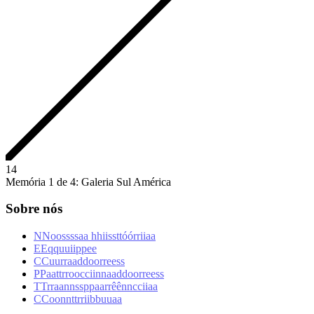
1
4
Memória 1 de 4: Galeria Sul América
Sobre nós
N
N
o
o
s
s
s
s
a
a
h
h
i
i
s
s
t
t
ó
ó
r
r
i
i
a
a
E
E
q
q
u
u
i
i
p
p
e
e
C
C
u
u
r
r
a
a
d
d
o
o
r
r
e
e
s
s
P
P
a
a
t
t
r
r
o
o
c
c
i
i
n
n
a
a
d
d
o
o
r
r
e
e
s
s
T
T
r
r
a
a
n
n
s
s
p
p
a
a
r
r
ê
ê
n
n
c
c
i
i
a
a
C
C
o
o
n
n
t
t
r
r
i
i
b
b
u
u
a
a