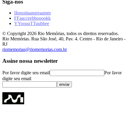
Siga-nos
I
I
n
n
s
s
t
t
a
a
g
g
r
r
a
a
m
m
F
F
a
a
c
c
e
e
b
b
o
o
o
o
k
k
Y
Y
o
o
u
u
T
T
u
u
b
b
e
e
© Copyright
2026
Rio Memórias, todos os direitos reservados.
Rio Memórias. Rua São José, 40, Pav. 4. Centro - Rio de Janeiro -
RJ
riomemorias@riomemorias.com.br
Assine nossa newsletter
Por favor digite seu email
Por favor
digite seu email
enviar