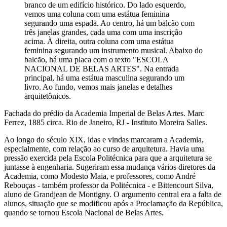
branco de um edifício histórico. Do lado esquerdo,
vemos uma coluna com uma estátua feminina
segurando uma espada. Ao centro, há um balcão com
três janelas grandes, cada uma com uma inscrição
acima. À direita, outra coluna com uma estátua
feminina segurando um instrumento musical. Abaixo do
balcão, há uma placa com o texto "ESCOLA
NACIONAL DE BELAS ARTES". Na entrada
principal, há uma estátua masculina segurando um
livro. Ao fundo, vemos mais janelas e detalhes
arquitetônicos.
Fachada do prédio da Academia Imperial de Belas Artes. Marc
Ferrez, 1885 circa. Rio de Janeiro, RJ - Instituto Moreira Salles.
Ao longo do século XIX, idas e vindas marcaram a Academia,
especialmente, com relação ao curso de arquitetura. Havia uma
pressão exercida pela Escola Politécnica para que a arquitetura se
juntasse à engenharia. Sugeriram essa mudança vários diretores da
Academia, como Modesto Maia, e professores, como André
Rebouças - também professor da Politécnica - e Bittencourt Silva,
aluno de Grandjean de Montigny. O argumento central era a falta de
alunos, situação que se modificou após a Proclamação da República,
quando se tornou Escola Nacional de Belas Artes.