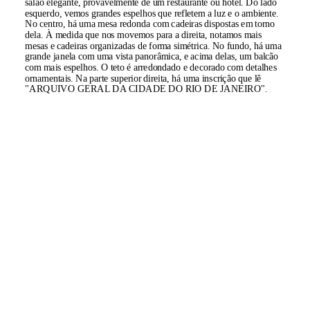
salão elegante, provavelmente de um restaurante ou hotel. Do lado
esquerdo, vemos grandes espelhos que refletem a luz e o ambiente.
No centro, há uma mesa redonda com cadeiras dispostas em torno
dela. À medida que nos movemos para a direita, notamos mais
mesas e cadeiras organizadas de forma simétrica. No fundo, há uma
grande janela com uma vista panorâmica, e acima delas, um balcão
com mais espelhos. O teto é arredondado e decorado com detalhes
ornamentais. Na parte superior direita, há uma inscrição que lê
"ARQUIVO GERAL DA CIDADE DO RIO DE JANEIRO".