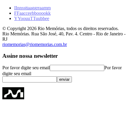
I
I
n
n
s
s
t
t
a
a
g
g
r
r
a
a
m
m
F
F
a
a
c
c
e
e
b
b
o
o
o
o
k
k
Y
Y
o
o
u
u
T
T
u
u
b
b
e
e
© Copyright
2026
Rio Memórias, todos os direitos reservados.
Rio Memórias. Rua São José, 40, Pav. 4. Centro - Rio de Janeiro -
RJ
riomemorias@riomemorias.com.br
Assine nossa newsletter
Por favor digite seu email
Por favor
digite seu email
enviar