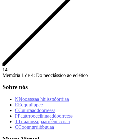
1
4
Memória 1 de 4: Do neoclássico ao eclético
Sobre nós
N
N
o
o
s
s
s
s
a
a
h
h
i
i
s
s
t
t
ó
ó
r
r
i
i
a
a
E
E
q
q
u
u
i
i
p
p
e
e
C
C
u
u
r
r
a
a
d
d
o
o
r
r
e
e
s
s
P
P
a
a
t
t
r
r
o
o
c
c
i
i
n
n
a
a
d
d
o
o
r
r
e
e
s
s
T
T
r
r
a
a
n
n
s
s
p
p
a
a
r
r
ê
ê
n
n
c
c
i
i
a
a
C
C
o
o
n
n
t
t
r
r
i
i
b
b
u
u
a
a