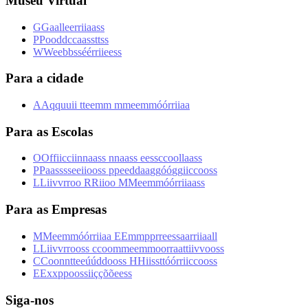
Museu Virtual
G
G
a
a
l
l
e
e
r
r
i
i
a
a
s
s
P
P
o
o
d
d
c
c
a
a
s
s
t
t
s
s
W
W
e
e
b
b
s
s
é
é
r
r
i
i
e
e
s
s
Para a cidade
A
A
q
q
u
u
i
i
t
t
e
e
m
m
m
m
e
e
m
m
ó
ó
r
r
i
i
a
a
Para as Escolas
O
O
f
f
i
i
c
c
i
i
n
n
a
a
s
s
n
n
a
a
s
s
e
e
s
s
c
c
o
o
l
l
a
a
s
s
P
P
a
a
s
s
s
s
e
e
i
i
o
o
s
s
p
p
e
e
d
d
a
a
g
g
ó
ó
g
g
i
i
c
c
o
o
s
s
L
L
i
i
v
v
r
r
o
o
R
R
i
i
o
o
M
M
e
e
m
m
ó
ó
r
r
i
i
a
a
s
s
Para as Empresas
M
M
e
e
m
m
ó
ó
r
r
i
i
a
a
E
E
m
m
p
p
r
r
e
e
s
s
a
a
r
r
i
i
a
a
l
l
L
L
i
i
v
v
r
r
o
o
s
s
c
c
o
o
m
m
e
e
m
m
o
o
r
r
a
a
t
t
i
i
v
v
o
o
s
s
C
C
o
o
n
n
t
t
e
e
ú
ú
d
d
o
o
s
s
H
H
i
i
s
s
t
t
ó
ó
r
r
i
i
c
c
o
o
s
s
E
E
x
x
p
p
o
o
s
s
i
i
ç
ç
õ
õ
e
e
s
s
Siga-nos