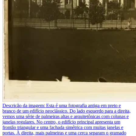
Descrição da imagem:
Esta é uma fotografia antiga em preto e
branco de um edifício neoclássico. Do lado esquerdo para a direita,
vemos uma série de palmeiras altas e arquitetônicas com colunas e
janelas regulares. No centro, o edifício principal apresenta um
frontão triangular e uma fachada simétrica com muitas janelas e
portas. À direita, mais palmeiras e uma cerca separam o gramado