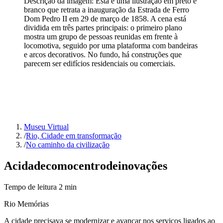
Descrição da imagem:
Esta é uma ilustração em preto e
branco que retrata a inauguração da Estrada de Ferro
Dom Pedro II em 29 de março de 1858. A cena está
dividida em três partes principais: o primeiro plano
mostra um grupo de pessoas reunidas em frente à
locomotiva, seguido por uma plataforma com bandeiras
e arcos decorativos. No fundo, há construções que
parecem ser edifícios residenciais ou comerciais.
Museu Virtual
/
Rio, Cidade em transformação
/
No caminho da civilização
A
cidade
como
centro
de
inovações
Tempo de leitura
2
min
Rio Memórias
A cidade precisava se modernizar e avançar nos serviços ligados ao