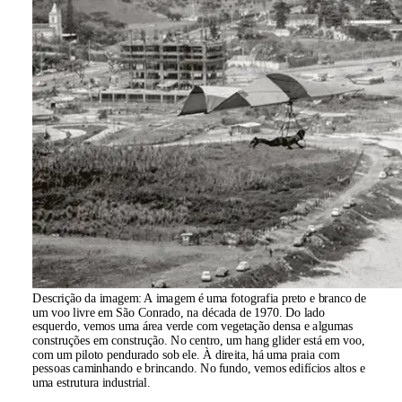
Descrição da imagem:
A imagem é uma fotografia preto e branco de
um voo livre em São Conrado, na década de 1970. Do lado
esquerdo, vemos uma área verde com vegetação densa e algumas
construções em construção. No centro, um hang glider está em voo,
com um piloto pendurado sob ele. À direita, há uma praia com
pessoas caminhando e brincando. No fundo, vemos edifícios altos e
uma estrutura industrial.