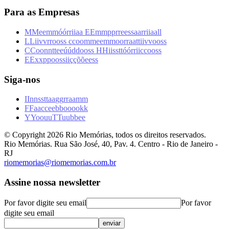
Para as Empresas
M
M
e
e
m
m
ó
ó
r
r
i
i
a
a
E
E
m
m
p
p
r
r
e
e
s
s
a
a
r
r
i
i
a
a
l
l
L
L
i
i
v
v
r
r
o
o
s
s
c
c
o
o
m
m
e
e
m
m
o
o
r
r
a
a
t
t
i
i
v
v
o
o
s
s
C
C
o
o
n
n
t
t
e
e
ú
ú
d
d
o
o
s
s
H
H
i
i
s
s
t
t
ó
ó
r
r
i
i
c
c
o
o
s
s
E
E
x
x
p
p
o
o
s
s
i
i
ç
ç
õ
õ
e
e
s
s
Siga-nos
I
I
n
n
s
s
t
t
a
a
g
g
r
r
a
a
m
m
F
F
a
a
c
c
e
e
b
b
o
o
o
o
k
k
Y
Y
o
o
u
u
T
T
u
u
b
b
e
e
© Copyright
2026
Rio Memórias, todos os direitos reservados.
Rio Memórias. Rua São José, 40, Pav. 4. Centro - Rio de Janeiro -
RJ
riomemorias@riomemorias.com.br
Assine nossa newsletter
Por favor digite seu email
Por favor
digite seu email
enviar