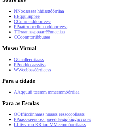
N
N
o
o
s
s
s
s
a
a
h
h
i
i
s
s
t
t
ó
ó
r
r
i
i
a
a
E
E
q
q
u
u
i
i
p
p
e
e
C
C
u
u
r
r
a
a
d
d
o
o
r
r
e
e
s
s
P
P
a
a
t
t
r
r
o
o
c
c
i
i
n
n
a
a
d
d
o
o
r
r
e
e
s
s
T
T
r
r
a
a
n
n
s
s
p
p
a
a
r
r
ê
ê
n
n
c
c
i
i
a
a
C
C
o
o
n
n
t
t
r
r
i
i
b
b
u
u
a
a
Museu Virtual
G
G
a
a
l
l
e
e
r
r
i
i
a
a
s
s
P
P
o
o
d
d
c
c
a
a
s
s
t
t
s
s
W
W
e
e
b
b
s
s
é
é
r
r
i
i
e
e
s
s
Para a cidade
A
A
q
q
u
u
i
i
t
t
e
e
m
m
m
m
e
e
m
m
ó
ó
r
r
i
i
a
a
Para as Escolas
O
O
f
f
i
i
c
c
i
i
n
n
a
a
s
s
n
n
a
a
s
s
e
e
s
s
c
c
o
o
l
l
a
a
s
s
P
P
a
a
s
s
s
s
e
e
i
i
o
o
s
s
p
p
e
e
d
d
a
a
g
g
ó
ó
g
g
i
i
c
c
o
o
s
s
L
L
i
i
v
v
r
r
o
o
R
R
i
i
o
o
M
M
e
e
m
m
ó
ó
r
r
i
i
a
a
s
s