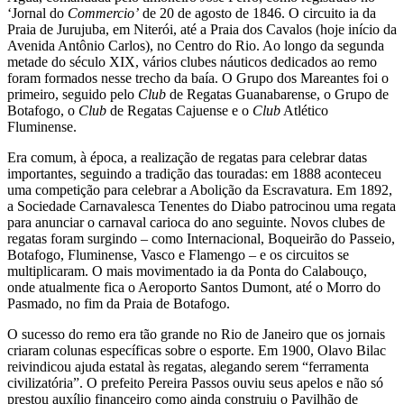
‘Jornal do
Commercio
’
de 20 de agosto de 1846. O circuito ia da
Praia de Jurujuba, em Niterói, até a Praia dos Cavalos (hoje início da
Avenida Antônio Carlos), no Centro do Rio. Ao longo da segunda
metade do século XIX, vários clubes náuticos dedicados ao remo
foram formados nesse trecho da baía. O Grupo dos Mareantes foi o
primeiro, seguido pelo
Club
de Regatas Guanabarense, o Grupo de
Botafogo, o
Club
de Regatas Cajuense e o
Club
Atlético
Fluminense.
Era comum, à época, a realização de regatas para celebrar datas
importantes, seguindo a tradição das touradas: em 1888 aconteceu
uma competição para celebrar a Abolição da Escravatura. Em 1892,
a Sociedade Carnavalesca Tenentes do Diabo patrocinou uma regata
para anunciar o carnaval carioca do ano seguinte. Novos clubes de
regatas foram surgindo – como Internacional, Boqueirão do Passeio,
Botafogo, Fluminense, Vasco e Flamengo – e os circuitos se
multiplicaram. O mais movimentado ia da Ponta do Calabouço,
onde atualmente fica o Aeroporto Santos Dumont, até o Morro do
Pasmado, no fim da Praia de Botafogo.
O sucesso do remo era tão grande no Rio de Janeiro que os jornais
criaram colunas específicas sobre o esporte. Em 1900, Olavo Bilac
reivindicou ajuda estatal às regatas, alegando serem “ferramenta
civilizatória”. O prefeito Pereira Passos ouviu seus apelos e não só
prestou auxílio financeiro como ainda construiu o Pavilhão de