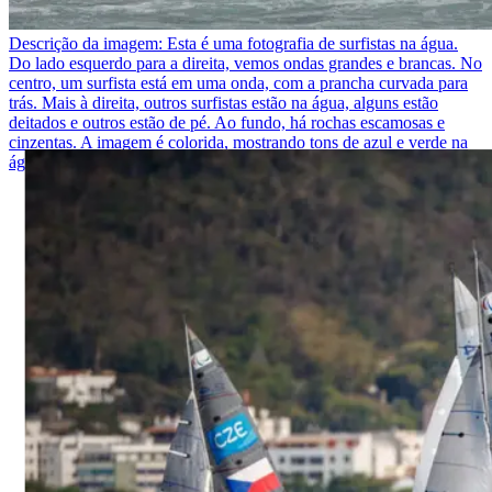
Descrição da imagem:
Esta é uma fotografia de surfistas na água.
Do lado esquerdo para a direita, vemos ondas grandes e brancas. No
centro, um surfista está em uma onda, com a prancha curvada para
trás. Mais à direita, outros surfistas estão na água, alguns estão
deitados e outros estão de pé. Ao fundo, há rochas escamosas e
cinzentas. A imagem é colorida, mostrando tons de azul e verde na
água, contrastando com as rochas.