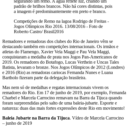
segurando um remo. A água reflete luz, criando um
padrão de brilhos brancos. Não há cores distintas, pois
a imagem é predominantemente em preto e branco.
Competições de Remo na lagoa Rodrigo de Freitas -
Jogos Olímpicos Rio 2016. 13/08/2016 - Foto de
Roberto Castro/ Brasil2016
Remadores e remadoras dos clubes do Rio de Janeiro vêm se
destacando também em competições internacionais. Os irmãos e
atletas do Flamengo, Xavier Vela Maggi e Pau Vela Maggi,
conquistaram a medalha de prata nos Jogos Pan-Americanos de
2019. Os remadores do Botafogo, Lucas Verthein e Uncas Tales
Batista, levaram o bronze. Nos Jogos Olímpicos de 2012 (Londres)
e 2016 (Rio) as remadoras cariocas Fernanda Nunes e Luana
Bartholo fizeram parte da delegação brasileira.
Mas nem só de medalhas e regatas internacionais vivem os
remadores do Rio. Em 17 de junho de 2019, por exemplo, Fernanda
Charbel e Marcela Carrocino remavam na Barra da Tijuca quando
foram surpreendidas pelo salto de uma baleia-jubarte. Esporte e
natureza: duas das mais fortes expressões deste Rio em movimento!
Baleia Jubarte na Barra da Tijuca
. Vídeo de Marcela Carrocino
– junho de 2019