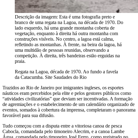
Descrição da imagem:
Esta é uma fotografia preto e
branco de uma regata na Lagoa, na década de 1970. Do
lado esquerdo, há uma grande montanha coberta de
vegetação, enquanto à direita há outra montanha com
construções visíveis. No centro, a lagoa está calma,
refletindo as montanhas. À frente, na beira da lagoa, há
uma multidão de pessoas reunidas, observando a
competição. À direita, três bandeiras estão erguidas na
praia.
Regata na Lagoa, década de 1970. Ao fundo a favela
da Catacumba. Site Saudades do Rio
Trazidos ao Rio de Janeiro por imigrantes ingleses, os esportes
náuticos eram percebidos pela elite e pelos gestores públicos como
“atividades civilizatórias” que deviam ser incentivadas. A formação
de agremiações e o estabelecimento de um calendário organizado de
eventos, somados à cobertura da imprensa, completaram o panorama
favorável para sua difusão.
Tudo começou com a disputa entre a vitoriosa canoa de pesca
Cabocla, comandada pelo timoneiro Alecrim, e a canoa Lambe
Água, comandada pelo timoneiro José Ferro, como registrado no