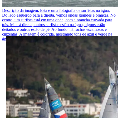
Descrição da imagem:
Esta é uma fotografia de surfistas na água.
Do lado esquerdo para a direita, vemos ondas grandes e brancas. No
centro, um surfista está em uma onda, com a prancha curvada para
trás. Mais à direita, outros surfistas estão na água, alguns estão
deitados e outros estão de pé. Ao fundo, há rochas escamosas e
cinzentas. A imagem é colorida, mostrando tons de azul e verde na
água, contrastando com as rochas.