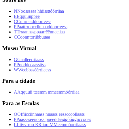
N
N
o
o
s
s
s
s
a
a
h
h
i
i
s
s
t
t
ó
ó
r
r
i
i
a
a
E
E
q
q
u
u
i
i
p
p
e
e
C
C
u
u
r
r
a
a
d
d
o
o
r
r
e
e
s
s
P
P
a
a
t
t
r
r
o
o
c
c
i
i
n
n
a
a
d
d
o
o
r
r
e
e
s
s
T
T
r
r
a
a
n
n
s
s
p
p
a
a
r
r
ê
ê
n
n
c
c
i
i
a
a
C
C
o
o
n
n
t
t
r
r
i
i
b
b
u
u
a
a
Museu Virtual
G
G
a
a
l
l
e
e
r
r
i
i
a
a
s
s
P
P
o
o
d
d
c
c
a
a
s
s
t
t
s
s
W
W
e
e
b
b
s
s
é
é
r
r
i
i
e
e
s
s
Para a cidade
A
A
q
q
u
u
i
i
t
t
e
e
m
m
m
m
e
e
m
m
ó
ó
r
r
i
i
a
a
Para as Escolas
O
O
f
f
i
i
c
c
i
i
n
n
a
a
s
s
n
n
a
a
s
s
e
e
s
s
c
c
o
o
l
l
a
a
s
s
P
P
a
a
s
s
s
s
e
e
i
i
o
o
s
s
p
p
e
e
d
d
a
a
g
g
ó
ó
g
g
i
i
c
c
o
o
s
s
L
L
i
i
v
v
r
r
o
o
R
R
i
i
o
o
M
M
e
e
m
m
ó
ó
r
r
i
i
a
a
s
s