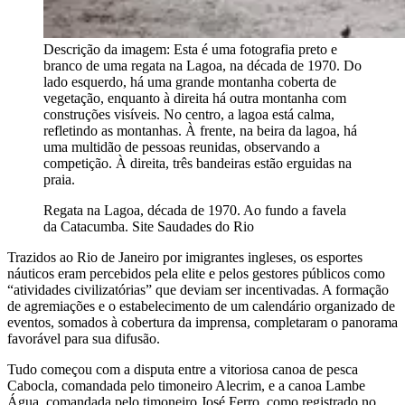
Descrição da imagem:
Esta é uma fotografia preto e
branco de uma regata na Lagoa, na década de 1970. Do
lado esquerdo, há uma grande montanha coberta de
vegetação, enquanto à direita há outra montanha com
construções visíveis. No centro, a lagoa está calma,
refletindo as montanhas. À frente, na beira da lagoa, há
uma multidão de pessoas reunidas, observando a
competição. À direita, três bandeiras estão erguidas na
praia.
Regata na Lagoa, década de 1970. Ao fundo a favela
da Catacumba. Site Saudades do Rio
Trazidos ao Rio de Janeiro por imigrantes ingleses, os esportes
náuticos eram percebidos pela elite e pelos gestores públicos como
“atividades civilizatórias” que deviam ser incentivadas. A formação
de agremiações e o estabelecimento de um calendário organizado de
eventos, somados à cobertura da imprensa, completaram o panorama
favorável para sua difusão.
Tudo começou com a disputa entre a vitoriosa canoa de pesca
Cabocla, comandada pelo timoneiro Alecrim, e a canoa Lambe
Água, comandada pelo timoneiro José Ferro, como registrado no