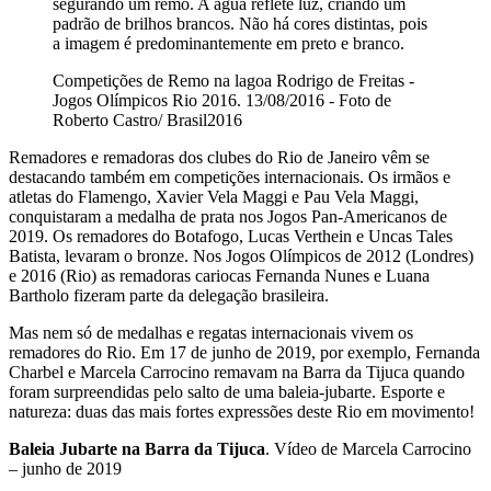
segurando um remo. A água reflete luz, criando um
padrão de brilhos brancos. Não há cores distintas, pois
a imagem é predominantemente em preto e branco.
Competições de Remo na lagoa Rodrigo de Freitas -
Jogos Olímpicos Rio 2016. 13/08/2016 - Foto de
Roberto Castro/ Brasil2016
Remadores e remadoras dos clubes do Rio de Janeiro vêm se
destacando também em competições internacionais. Os irmãos e
atletas do Flamengo, Xavier Vela Maggi e Pau Vela Maggi,
conquistaram a medalha de prata nos Jogos Pan-Americanos de
2019. Os remadores do Botafogo, Lucas Verthein e Uncas Tales
Batista, levaram o bronze. Nos Jogos Olímpicos de 2012 (Londres)
e 2016 (Rio) as remadoras cariocas Fernanda Nunes e Luana
Bartholo fizeram parte da delegação brasileira.
Mas nem só de medalhas e regatas internacionais vivem os
remadores do Rio. Em 17 de junho de 2019, por exemplo, Fernanda
Charbel e Marcela Carrocino remavam na Barra da Tijuca quando
foram surpreendidas pelo salto de uma baleia-jubarte. Esporte e
natureza: duas das mais fortes expressões deste Rio em movimento!
Baleia Jubarte na Barra da Tijuca
. Vídeo de Marcela Carrocino
– junho de 2019