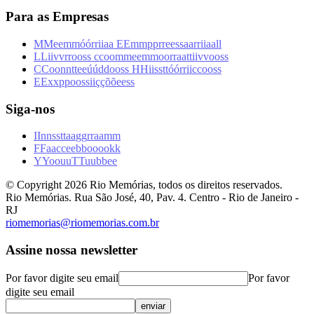
Para as Empresas
M
M
e
e
m
m
ó
ó
r
r
i
i
a
a
E
E
m
m
p
p
r
r
e
e
s
s
a
a
r
r
i
i
a
a
l
l
L
L
i
i
v
v
r
r
o
o
s
s
c
c
o
o
m
m
e
e
m
m
o
o
r
r
a
a
t
t
i
i
v
v
o
o
s
s
C
C
o
o
n
n
t
t
e
e
ú
ú
d
d
o
o
s
s
H
H
i
i
s
s
t
t
ó
ó
r
r
i
i
c
c
o
o
s
s
E
E
x
x
p
p
o
o
s
s
i
i
ç
ç
õ
õ
e
e
s
s
Siga-nos
I
I
n
n
s
s
t
t
a
a
g
g
r
r
a
a
m
m
F
F
a
a
c
c
e
e
b
b
o
o
o
o
k
k
Y
Y
o
o
u
u
T
T
u
u
b
b
e
e
© Copyright
2026
Rio Memórias, todos os direitos reservados.
Rio Memórias. Rua São José, 40, Pav. 4. Centro - Rio de Janeiro -
RJ
riomemorias@riomemorias.com.br
Assine nossa newsletter
Por favor digite seu email
Por favor
digite seu email
enviar