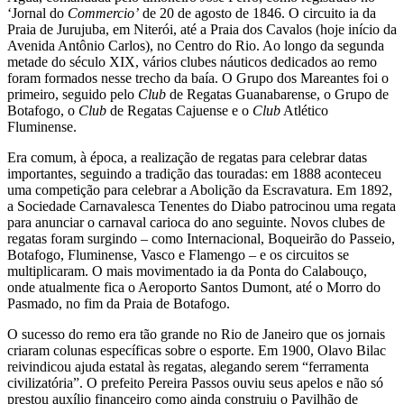
‘Jornal do
Commercio
’
de 20 de agosto de 1846. O circuito ia da
Praia de Jurujuba, em Niterói, até a Praia dos Cavalos (hoje início da
Avenida Antônio Carlos), no Centro do Rio. Ao longo da segunda
metade do século XIX, vários clubes náuticos dedicados ao remo
foram formados nesse trecho da baía. O Grupo dos Mareantes foi o
primeiro, seguido pelo
Club
de Regatas Guanabarense, o Grupo de
Botafogo, o
Club
de Regatas Cajuense e o
Club
Atlético
Fluminense.
Era comum, à época, a realização de regatas para celebrar datas
importantes, seguindo a tradição das touradas: em 1888 aconteceu
uma competição para celebrar a Abolição da Escravatura. Em 1892,
a Sociedade Carnavalesca Tenentes do Diabo patrocinou uma regata
para anunciar o carnaval carioca do ano seguinte. Novos clubes de
regatas foram surgindo – como Internacional, Boqueirão do Passeio,
Botafogo, Fluminense, Vasco e Flamengo – e os circuitos se
multiplicaram. O mais movimentado ia da Ponta do Calabouço,
onde atualmente fica o Aeroporto Santos Dumont, até o Morro do
Pasmado, no fim da Praia de Botafogo.
O sucesso do remo era tão grande no Rio de Janeiro que os jornais
criaram colunas específicas sobre o esporte. Em 1900, Olavo Bilac
reivindicou ajuda estatal às regatas, alegando serem “ferramenta
civilizatória”. O prefeito Pereira Passos ouviu seus apelos e não só
prestou auxílio financeiro como ainda construiu o Pavilhão de