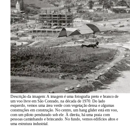
Descrição da imagem:
A imagem é uma fotografia preto e branco de
um voo livre em São Conrado, na década de 1970. Do lado
esquerdo, vemos uma área verde com vegetação densa e algumas
construções em construção. No centro, um hang glider está em voo,
com um piloto pendurado sob ele. À direita, há uma praia com
pessoas caminhando e brincando. No fundo, vemos edifícios altos e
uma estrutura industrial.