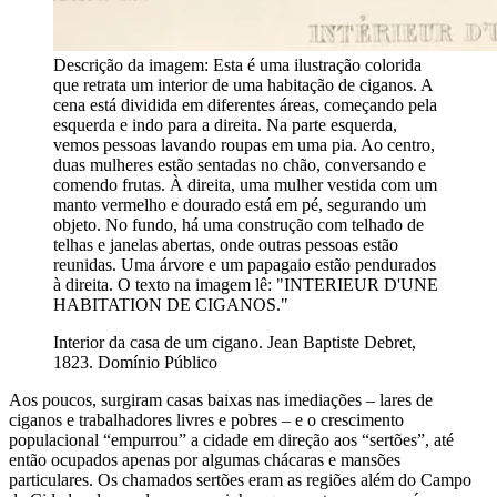
Descrição da imagem:
Esta é uma ilustração colorida
que retrata um interior de uma habitação de ciganos. A
cena está dividida em diferentes áreas, começando pela
esquerda e indo para a direita. Na parte esquerda,
vemos pessoas lavando roupas em uma pia. Ao centro,
duas mulheres estão sentadas no chão, conversando e
comendo frutas. À direita, uma mulher vestida com um
manto vermelho e dourado está em pé, segurando um
objeto. No fundo, há uma construção com telhado de
telhas e janelas abertas, onde outras pessoas estão
reunidas. Uma árvore e um papagaio estão pendurados
à direita. O texto na imagem lê: "INTERIEUR D'UNE
HABITATION DE CIGANOS."
Interior da casa de um cigano. Jean Baptiste Debret,
1823. Domínio Público
Aos poucos, surgiram casas baixas nas imediações – lares de
ciganos e trabalhadores livres e pobres – e o crescimento
populacional “empurrou” a cidade em direção aos “sertões”, até
então ocupados apenas por algumas chácaras e mansões
particulares. Os chamados sertões eram as regiões além do Campo