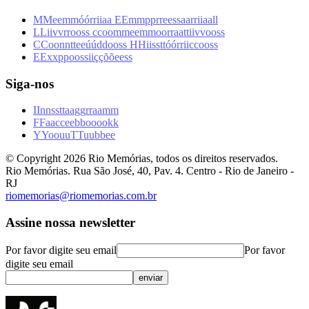
M
M
e
e
m
m
ó
ó
r
r
i
i
a
a
E
E
m
m
p
p
r
r
e
e
s
s
a
a
r
r
i
i
a
a
l
l
L
L
i
i
v
v
r
r
o
o
s
s
c
c
o
o
m
m
e
e
m
m
o
o
r
r
a
a
t
t
i
i
v
v
o
o
s
s
C
C
o
o
n
n
t
t
e
e
ú
ú
d
d
o
o
s
s
H
H
i
i
s
s
t
t
ó
ó
r
r
i
i
c
c
o
o
s
s
E
E
x
x
p
p
o
o
s
s
i
i
ç
ç
õ
õ
e
e
s
s
Siga-nos
I
I
n
n
s
s
t
t
a
a
g
g
r
r
a
a
m
m
F
F
a
a
c
c
e
e
b
b
o
o
o
o
k
k
Y
Y
o
o
u
u
T
T
u
u
b
b
e
e
© Copyright
2026
Rio Memórias, todos os direitos reservados.
Rio Memórias. Rua São José, 40, Pav. 4. Centro - Rio de Janeiro -
RJ
riomemorias@riomemorias.com.br
Assine nossa newsletter
Por favor digite seu email
Por favor
digite seu email
enviar