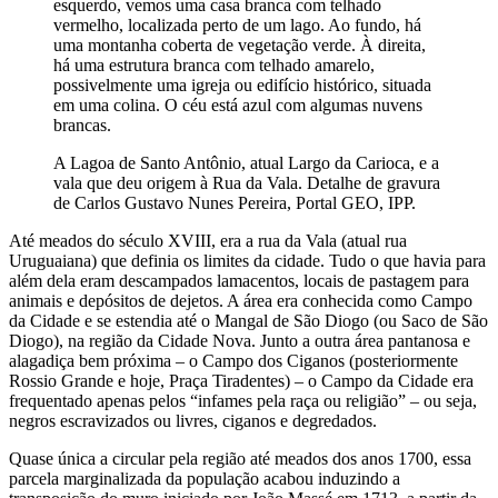
esquerdo, vemos uma casa branca com telhado
vermelho, localizada perto de um lago. Ao fundo, há
uma montanha coberta de vegetação verde. À direita,
há uma estrutura branca com telhado amarelo,
possivelmente uma igreja ou edifício histórico, situada
em uma colina. O céu está azul com algumas nuvens
brancas.
A Lagoa de Santo Antônio, atual Largo da Carioca, e a
vala que deu origem à Rua da Vala. Detalhe de gravura
de Carlos Gustavo Nunes Pereira, Portal GEO, IPP.
Até meados do século XVIII, era a rua da Vala (atual rua
Uruguaiana) que definia os limites da cidade. Tudo o que havia para
além dela eram descampados lamacentos, locais de pastagem para
animais e depósitos de dejetos. A área era conhecida como Campo
da Cidade e se estendia até o Mangal de São Diogo (ou Saco de São
Diogo), na região da Cidade Nova. Junto a outra área pantanosa e
alagadiça bem próxima – o Campo dos Ciganos (posteriormente
Rossio Grande e hoje, Praça Tiradentes) – o Campo da Cidade era
frequentado apenas pelos “infames pela raça ou religião” – ou seja,
negros escravizados ou livres, ciganos e degredados.
Quase única a circular pela região até meados dos anos 1700, essa
parcela marginalizada da população acabou induzindo a