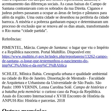
acentuamento das diferenças sociais. As casas baixas do Campo de
Santana contrastavam com os sobrados da rua Direita. Ciganos e
judeus pobres passaram a ocupar as áreas de brejos e pântanos para
além da região. Uma outra cidade se desenhou na periferia da cidade
barroca. A miséria e a pobreza ganharam espaço e determinaram um
processo de exclusão que se renova até os dias atuais, transformando
o Rio numa “cidade partida”.
Referências:
PIMENTEL, Márcia.
Campo de Santana:
o lugar que viu o Império
e a República nascerem. Portal MultiRio. Disponível em:
https://www.multirio.rj.gov.br/index.php/reportagens/13262-campo-
de-santana,-o-lugar-que-testemunhou-o-nascimento-do-
imp%C3%A9rio-e-da-rep%C3%BAblica
SCHLEE, Mônica Bahia. Cenografia urbana e qualidade ambiental
na cidade do Rio de Janeiro. Dissertação de Mestrado - Faculdade
de Arquitetura e Urbanismo da Universidade de São Paulo. São
Paulo: 1999
VERNIN, Lenna Carolina Solé.
Campo de histórias e
a batalha pela memória:
o curioso caso da Praça da República.
Anais do Encontro Internacional e XVIII Encontro de História da
ANPUH-Rio: História e parcerias. 2018
Outras memórias