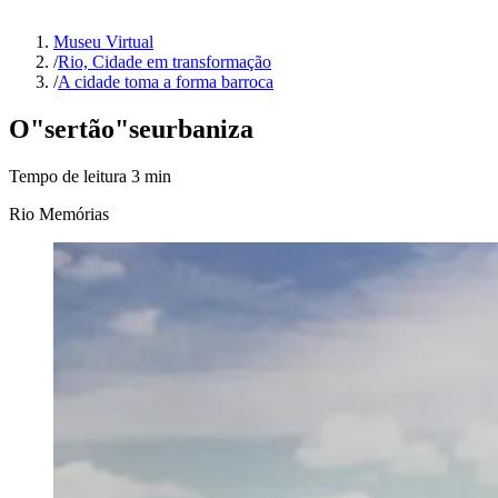
Museu Virtual
/
Rio, Cidade em transformação
/
A cidade toma a forma barroca
O
"sertão"
se
urbaniza
Tempo de leitura
3
min
Rio Memórias