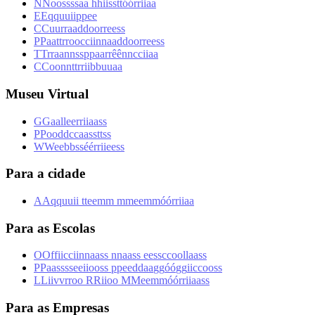
N
N
o
o
s
s
s
s
a
a
h
h
i
i
s
s
t
t
ó
ó
r
r
i
i
a
a
E
E
q
q
u
u
i
i
p
p
e
e
C
C
u
u
r
r
a
a
d
d
o
o
r
r
e
e
s
s
P
P
a
a
t
t
r
r
o
o
c
c
i
i
n
n
a
a
d
d
o
o
r
r
e
e
s
s
T
T
r
r
a
a
n
n
s
s
p
p
a
a
r
r
ê
ê
n
n
c
c
i
i
a
a
C
C
o
o
n
n
t
t
r
r
i
i
b
b
u
u
a
a
Museu Virtual
G
G
a
a
l
l
e
e
r
r
i
i
a
a
s
s
P
P
o
o
d
d
c
c
a
a
s
s
t
t
s
s
W
W
e
e
b
b
s
s
é
é
r
r
i
i
e
e
s
s
Para a cidade
A
A
q
q
u
u
i
i
t
t
e
e
m
m
m
m
e
e
m
m
ó
ó
r
r
i
i
a
a
Para as Escolas
O
O
f
f
i
i
c
c
i
i
n
n
a
a
s
s
n
n
a
a
s
s
e
e
s
s
c
c
o
o
l
l
a
a
s
s
P
P
a
a
s
s
s
s
e
e
i
i
o
o
s
s
p
p
e
e
d
d
a
a
g
g
ó
ó
g
g
i
i
c
c
o
o
s
s
L
L
i
i
v
v
r
r
o
o
R
R
i
i
o
o
M
M
e
e
m
m
ó
ó
r
r
i
i
a
a
s
s
Para as Empresas