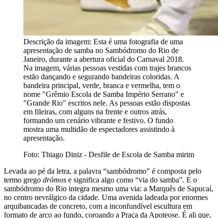
Descrição da imagem:
Esta é uma fotografia de uma
apresentação de samba no Sambódromo do Rio de
Janeiro, durante a abertura oficial do Carnaval 2018.
Na imagem, várias pessoas vestidas com trajes brancos
estão dançando e segurando bandeiras coloridas. A
bandeira principal, verde, branca e vermelha, tem o
nome "Grêmio Escola de Samba Império Serrano" e
"Grande Rio" escritos nele. As pessoas estão dispostas
em fileiras, com alguns na frente e outros atrás,
formando um cenário vibrante e festivo. O fundo
mostra uma multidão de espectadores assistindo à
apresentação.
Foto: Thiago Diniz - Desfile de Escola de Samba mirim
Levada ao pé da letra, a palavra “sambódromo” é composta pelo
termo grego
drómos
e significa algo como “via do samba”. E o
sambódromo do Rio integra mesmo uma via: a Marquês de Sapucaí,
no centro nevrálgico da cidade. Uma avenida ladeada por enormes
arquibancadas de concreto, com a inconfundível escultura em
formato de arco ao fundo, coroando a Praça da Apoteose. É ali que,