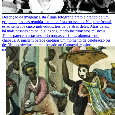
Descrição da imagem:
Esta é uma fotografia preto e branco de um
grupo de pessoas reunidas em uma festa ou evento. Na parte frontal,
estão sentados cinco indivíduos, três de pé atrás deles. Atrás deles,
há mais pessoas em pé, alguns segurando instrumentos musicais.
Todos parecem estar vestindo roupas variadas, algumas com
chapéus. A imagem parece capturar um momento de celebração ou
desfile, possivelmente relacionado ao Carnaval, conforme
mencionado no contexto fornecido.