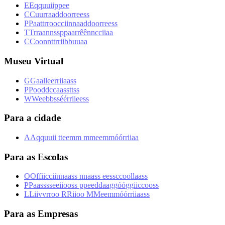
E
E
q
q
u
u
i
i
p
p
e
e
C
C
u
u
r
r
a
a
d
d
o
o
r
r
e
e
s
s
P
P
a
a
t
t
r
r
o
o
c
c
i
i
n
n
a
a
d
d
o
o
r
r
e
e
s
s
T
T
r
r
a
a
n
n
s
s
p
p
a
a
r
r
ê
ê
n
n
c
c
i
i
a
a
C
C
o
o
n
n
t
t
r
r
i
i
b
b
u
u
a
a
Museu Virtual
G
G
a
a
l
l
e
e
r
r
i
i
a
a
s
s
P
P
o
o
d
d
c
c
a
a
s
s
t
t
s
s
W
W
e
e
b
b
s
s
é
é
r
r
i
i
e
e
s
s
Para a cidade
A
A
q
q
u
u
i
i
t
t
e
e
m
m
m
m
e
e
m
m
ó
ó
r
r
i
i
a
a
Para as Escolas
O
O
f
f
i
i
c
c
i
i
n
n
a
a
s
s
n
n
a
a
s
s
e
e
s
s
c
c
o
o
l
l
a
a
s
s
P
P
a
a
s
s
s
s
e
e
i
i
o
o
s
s
p
p
e
e
d
d
a
a
g
g
ó
ó
g
g
i
i
c
c
o
o
s
s
L
L
i
i
v
v
r
r
o
o
R
R
i
i
o
o
M
M
e
e
m
m
ó
ó
r
r
i
i
a
a
s
s
Para as Empresas