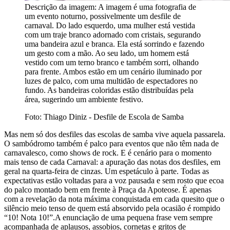
Descrição da imagem:
A imagem é uma fotografia de
um evento noturno, possivelmente um desfile de
carnaval. Do lado esquerdo, uma mulher está vestida
com um traje branco adornado com cristais, segurando
uma bandeira azul e branca. Ela está sorrindo e fazendo
um gesto com a mão. Ao seu lado, um homem está
vestido com um terno branco e também sorri, olhando
para frente. Ambos estão em um cenário iluminado por
luzes de palco, com uma multidão de espectadores no
fundo. As bandeiras coloridas estão distribuídas pela
área, sugerindo um ambiente festivo.
Foto: Thiago Diniz - Desfile de Escola de Samba
Mas nem só dos desfiles das escolas de samba vive aquela passarela.
O sambódromo também é palco para eventos que não têm nada de
carnavalesco, como shows de rock. E é cenário para o momento
mais tenso de cada Carnaval: a apuração das notas dos desfiles, em
geral na quarta-feira de cinzas. Um espetáculo à parte. Todas as
expectativas estão voltadas para a voz pausada e sem rosto que ecoa
do palco montado bem em frente à Praça da Apoteose. É apenas
com a revelação da nota máxima conquistada em cada quesito que o
silêncio meio tenso de quem está absorvido pela ocasião é rompido
“10! Nota 10!”.A enunciação de uma pequena frase vem sempre
acompanhada de aplausos, assobios, cornetas e gritos de