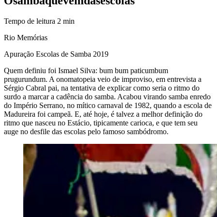
O
samba
que
vem
das
escolas
Tempo de leitura
2
min
Rio Memórias
Apuração Escolas de Samba 2019
Quem definiu foi Ismael Silva: bum bum paticumbum
prugurundum. A onomatopeia veio de improviso, em entrevista a
Sérgio Cabral pai, na tentativa de explicar como seria o ritmo do
surdo a marcar a cadência do samba. Acabou virando samba enredo
do Império Serrano, no mítico carnaval de 1982, quando a escola de
Madureira foi campeã. E, até hoje, é talvez a melhor definição do
ritmo que nasceu no Estácio, tipicamente carioca, e que tem seu
auge no desfile das escolas pelo famoso sambódromo.