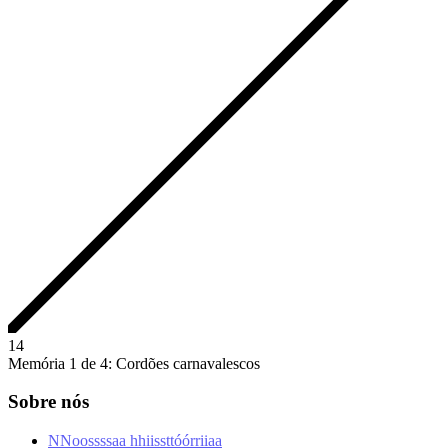
1
4
Memória 1 de 4: Cordões carnavalescos
Sobre nós
N
N
o
o
s
s
s
s
a
a
h
h
i
i
s
s
t
t
ó
ó
r
r
i
i
a
a