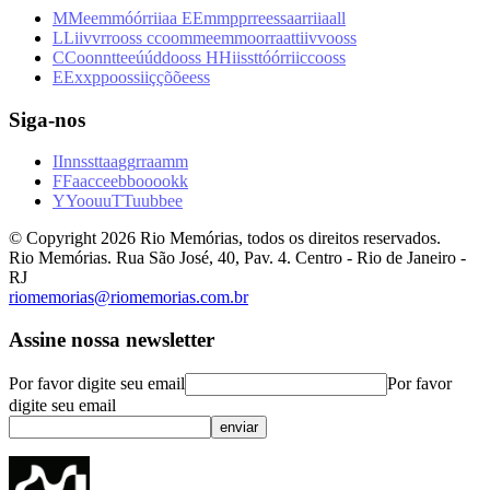
M
M
e
e
m
m
ó
ó
r
r
i
i
a
a
E
E
m
m
p
p
r
r
e
e
s
s
a
a
r
r
i
i
a
a
l
l
L
L
i
i
v
v
r
r
o
o
s
s
c
c
o
o
m
m
e
e
m
m
o
o
r
r
a
a
t
t
i
i
v
v
o
o
s
s
C
C
o
o
n
n
t
t
e
e
ú
ú
d
d
o
o
s
s
H
H
i
i
s
s
t
t
ó
ó
r
r
i
i
c
c
o
o
s
s
E
E
x
x
p
p
o
o
s
s
i
i
ç
ç
õ
õ
e
e
s
s
Siga-nos
I
I
n
n
s
s
t
t
a
a
g
g
r
r
a
a
m
m
F
F
a
a
c
c
e
e
b
b
o
o
o
o
k
k
Y
Y
o
o
u
u
T
T
u
u
b
b
e
e
© Copyright
2026
Rio Memórias, todos os direitos reservados.
Rio Memórias. Rua São José, 40, Pav. 4. Centro - Rio de Janeiro -
RJ
riomemorias@riomemorias.com.br
Assine nossa newsletter
Por favor digite seu email
Por favor
digite seu email
enviar