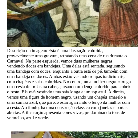
Descrição da imagem:
Esta é uma ilustração colorida,
provavelmente uma gravura, retratando uma cena de rua durante o
Carnaval. Na parte esquerda, vemos duas mulheres negras
vendendo doces em bandejas. Uma delas está sentada, segurando
uma bandeja com doces, enquanto a outra está de pé, também com
uma bandeja de doces. Ambas estão vestindo roupas tradicionais,
com chapéus e saias coloridas. No centro, uma mulher negra carrega
uma cesta de frutas na cabeça, usando um lenço colorido para cobrir
o rosto. Ela está vestindo uma saia longa e um top azul. À direita,
vemos uma figura de homem negro, usando um chapéu amarelo e
uma camisa azul, que parece estar agarrando o lenço da mulher com
a cesta. Ao fundo, há uma construção clássica com janelas e portas
abertas. A ilustração apresenta cores vivas, predominando tons de
vermelho, azul e verde.