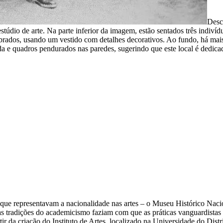
Desc
údio de arte. Na parte inferior da imagem, estão sentados três indiví
obrados, usando um vestido com detalhes decorativos. Ao fundo, há mai
da e quadros pendurados nas paredes, sugerindo que este local é dedicado
ico que representavam a nacionalidade nas artes – o Museu Histórico Nac
s tradições do academicismo faziam com que as práticas vanguardistas
tir da criação do Instituto de Artes, localizado na Universidade do Distr