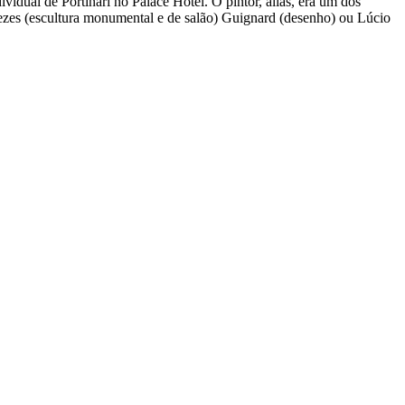
ividual de Portinari no Palace Hotel. O pintor, aliás, era um dos
nezes (escultura monumental e de salão) Guignard (desenho) ou Lúcio