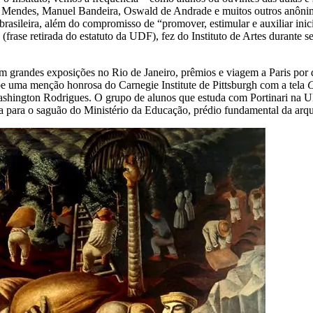
Mendes, Manuel Bandeira, Oswald de Andrade e muitos outros anônimos
rasileira, além do compromisso de “promover, estimular e auxiliar inic
(frase retirada do estatuto da UDF), fez do Instituto de Artes durante se
om grandes exposições no Rio de Janeiro, prêmios e viagem a Paris por
be uma menção honrosa do Carnegie Institute de Pittsburgh com a tela
C
shington Rodrigues. O grupo de alunos que estuda com Portinari na UD
za para o saguão do Ministério da Educação, prédio fundamental da arqu