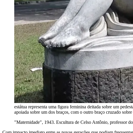
estátua representa uma figura feminina deitada sobre um pedest
apoiada sobre um dos braços, com o outro braço cruzado sobre 
"Maternidade", 1943. Escultura de Celso Antônio, professor do 
Com impacto imediato entre as novas gerações que podiam frequentar o