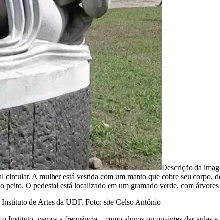
Descrição da ima
al circular. A mulher está vestida com um manto que cobre seu corpo, d
o peito. O pedestal está localizado em um gramado verde, com árvores 
Instituto de Artes da UDF. Foto: site Celso Antônio
 Instituto, vemos a frequência – como alunos ou ouvintes das aulas e s