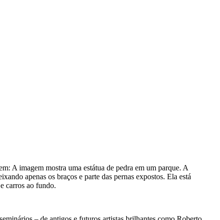
gem:
A imagem mostra uma estátua de pedra em um parque. A
eixando apenas os braços e parte das pernas expostos. Ela está
e carros ao fundo.
eminários – de antigos e futuros artistas brilhantes como Roberto