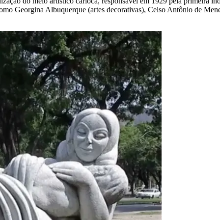
lização do meio artístico carioca, responsável em 1929 pela primeira ind
is como Georgina Albuquerque (artes decorativas), Celso Antônio de Me