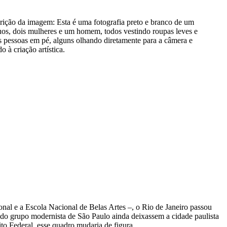
rição da imagem:
Esta é uma fotografia preto e branco de um
duos, dois mulheres e um homem, todos vestindo roupas leves e
s pessoas em pé, alguns olhando diretamente para a câmera e
 à criação artística.
ional e a Escola Nacional de Belas Artes –, o Rio de Janeiro passou
 do grupo modernista de São Paulo ainda deixassem a cidade paulista
ito Federal, esse quadro mudaria de figura.