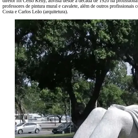
diretor foi Celso Kelly, ativista desde a década de 1920 na profissiona
professores de pintura mural e cavalete, além de outros profissiona
Costa e Carlos Leão (arquitetura).