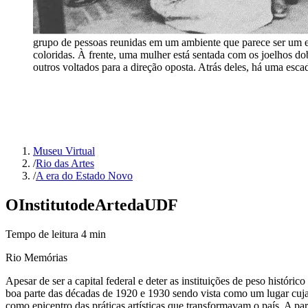
grupo de pessoas reunidas em um ambiente que parece ser um est
coloridas. À frente, uma mulher está sentada com os joelhos d
outros voltados para a direção oposta. Atrás deles, há uma esca
Museu Virtual
/
Rio das Artes
/
A era do Estado Novo
O
Instituto
de
Arte
da
UDF
Tempo de leitura
4
min
Rio Memórias
Apesar de ser a capital federal e deter as instituições de peso histór
boa parte das décadas de 1920 e 1930 sendo vista como um lugar cuja
como epicentro das práticas artísticas que transformavam o país. A par