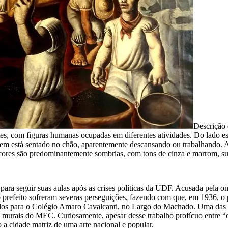
Descrição
artes, com figuras humanas ocupadas em diferentes atividades. Do lado
mem está sentado no chão, aparentemente descansando ou trabalhando. A
As cores são predominantemente sombrias, com tons de cinza e marrom, s
ara seguir suas aulas após as crises políticas da UDF. Acusada pela onda
o o prefeito sofreram severas perseguições, fazendo com que, em 1936, o
ridos para o Colégio Amaro Cavalcanti, no Largo do Machado. Uma das f
os murais do MEC. Curiosamente, apesar desse trabalho profícuo entre “
o a cidade matriz de uma arte nacional e popular.