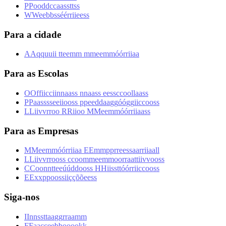
P
P
o
o
d
d
c
c
a
a
s
s
t
t
s
s
W
W
e
e
b
b
s
s
é
é
r
r
i
i
e
e
s
s
Para a cidade
A
A
q
q
u
u
i
i
t
t
e
e
m
m
m
m
e
e
m
m
ó
ó
r
r
i
i
a
a
Para as Escolas
O
O
f
f
i
i
c
c
i
i
n
n
a
a
s
s
n
n
a
a
s
s
e
e
s
s
c
c
o
o
l
l
a
a
s
s
P
P
a
a
s
s
s
s
e
e
i
i
o
o
s
s
p
p
e
e
d
d
a
a
g
g
ó
ó
g
g
i
i
c
c
o
o
s
s
L
L
i
i
v
v
r
r
o
o
R
R
i
i
o
o
M
M
e
e
m
m
ó
ó
r
r
i
i
a
a
s
s
Para as Empresas
M
M
e
e
m
m
ó
ó
r
r
i
i
a
a
E
E
m
m
p
p
r
r
e
e
s
s
a
a
r
r
i
i
a
a
l
l
L
L
i
i
v
v
r
r
o
o
s
s
c
c
o
o
m
m
e
e
m
m
o
o
r
r
a
a
t
t
i
i
v
v
o
o
s
s
C
C
o
o
n
n
t
t
e
e
ú
ú
d
d
o
o
s
s
H
H
i
i
s
s
t
t
ó
ó
r
r
i
i
c
c
o
o
s
s
E
E
x
x
p
p
o
o
s
s
i
i
ç
ç
õ
õ
e
e
s
s
Siga-nos
I
I
n
n
s
s
t
t
a
a
g
g
r
r
a
a
m
m
F
F
a
a
c
c
e
e
b
b
o
o
o
o
k
k