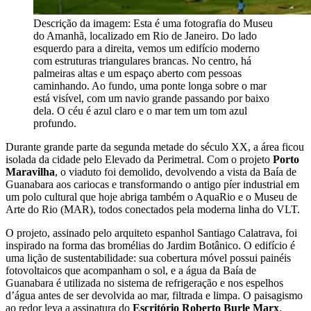
Descrição da imagem:
Esta é uma fotografia do Museu
do Amanhã, localizado em Rio de Janeiro. Do lado
esquerdo para a direita, vemos um edifício moderno
com estruturas triangulares brancas. No centro, há
palmeiras altas e um espaço aberto com pessoas
caminhando. Ao fundo, uma ponte longa sobre o mar
está visível, com um navio grande passando por baixo
dela. O céu é azul claro e o mar tem um tom azul
profundo.
Durante grande parte da segunda metade do século XX, a área ficou
isolada da cidade pelo Elevado da Perimetral. Com o projeto
Porto
Maravilha
, o viaduto foi demolido, devolvendo a vista da Baía de
Guanabara aos cariocas e transformando o antigo píer industrial em
um polo cultural que hoje abriga também o AquaRio e o Museu de
Arte do Rio (MAR), todos conectados pela moderna linha do VLT.
O projeto, assinado pelo arquiteto espanhol Santiago Calatrava, foi
inspirado na forma das bromélias do Jardim Botânico. O edifício é
uma lição de sustentabilidade: sua cobertura móvel possui painéis
fotovoltaicos que acompanham o sol, e a água da Baía de
Guanabara é utilizada no sistema de refrigeração e nos espelhos
d’água antes de ser devolvida ao mar, filtrada e limpa. O paisagismo
ao redor leva a assinatura do
Escritório Roberto Burle Marx
.