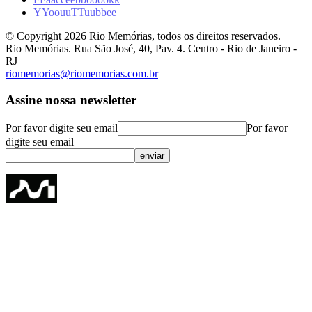
Y
Y
o
o
u
u
T
T
u
u
b
b
e
e
© Copyright
2026
Rio Memórias, todos os direitos reservados.
Rio Memórias. Rua São José, 40, Pav. 4. Centro - Rio de Janeiro -
RJ
riomemorias@riomemorias.com.br
Assine nossa newsletter
Por favor digite seu email
Por favor
digite seu email
enviar