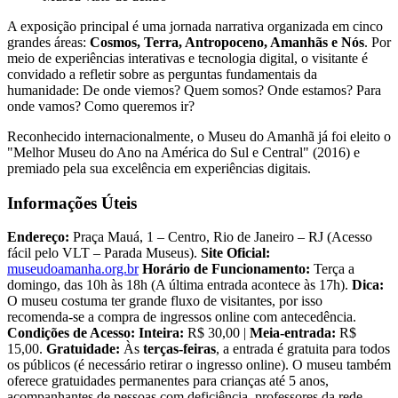
A exposição principal é uma jornada narrativa organizada em cinco
grandes áreas:
Cosmos, Terra, Antropoceno, Amanhãs e Nós
. Por
meio de experiências interativas e tecnologia digital, o visitante é
convidado a refletir sobre as perguntas fundamentais da
humanidade: De onde viemos? Quem somos? Onde estamos? Para
onde vamos? Como queremos ir?
Reconhecido internacionalmente, o Museu do Amanhã já foi eleito o
"Melhor Museu do Ano na América do Sul e Central" (2016) e
premiado pela sua excelência em experiências digitais.
Informações Úteis
Endereço:
Praça Mauá, 1 – Centro, Rio de Janeiro – RJ (Acesso
fácil pelo VLT – Parada Museus).
Site Oficial:
museudoamanha.org.br
Horário de Funcionamento:
Terça a
domingo, das 10h às 18h (A última entrada acontece às 17h).
Dica:
O museu costuma ter grande fluxo de visitantes, por isso
recomenda-se a compra de ingressos online com antecedência.
Condições de Acesso:
Inteira:
R$ 30,00 |
Meia-entrada:
R$
15,00.
Gratuidade:
Às
terças-feiras
, a entrada é gratuita para todos
os públicos (é necessário retirar o ingresso online). O museu também
oferece gratuidades permanentes para crianças até 5 anos,
acompanhantes de pessoas com deficiência, professores da rede