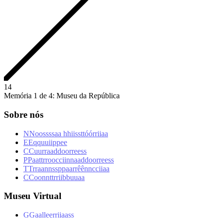
1
4
Memória 1 de 4: Museu da República
Sobre nós
N
N
o
o
s
s
s
s
a
a
h
h
i
i
s
s
t
t
ó
ó
r
r
i
i
a
a
E
E
q
q
u
u
i
i
p
p
e
e
C
C
u
u
r
r
a
a
d
d
o
o
r
r
e
e
s
s
P
P
a
a
t
t
r
r
o
o
c
c
i
i
n
n
a
a
d
d
o
o
r
r
e
e
s
s
T
T
r
r
a
a
n
n
s
s
p
p
a
a
r
r
ê
ê
n
n
c
c
i
i
a
a
C
C
o
o
n
n
t
t
r
r
i
i
b
b
u
u
a
a
Museu Virtual
G
G
a
a
l
l
e
e
r
r
i
i
a
a
s
s