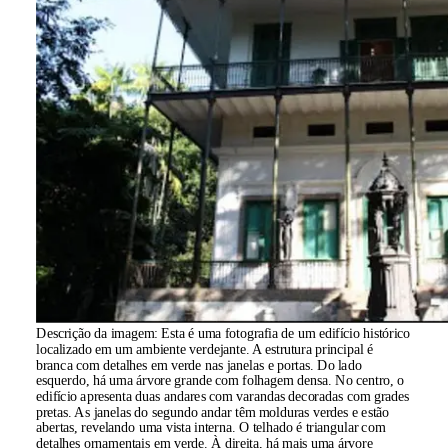
Descrição da imagem:
Esta é uma fotografia de um edifício histórico
localizado em um ambiente verdejante. A estrutura principal é
branca com detalhes em verde nas janelas e portas. Do lado
esquerdo, há uma árvore grande com folhagem densa. No centro, o
edifício apresenta duas andares com varandas decoradas com grades
pretas. As janelas do segundo andar têm molduras verdes e estão
abertas, revelando uma vista interna. O telhado é triangular com
detalhes ornamentais em verde. À direita, há mais uma árvore