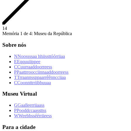
1
4
Memória 1 de 4: Museu da República
Sobre nós
N
N
o
o
s
s
s
s
a
a
h
h
i
i
s
s
t
t
ó
ó
r
r
i
i
a
a
E
E
q
q
u
u
i
i
p
p
e
e
C
C
u
u
r
r
a
a
d
d
o
o
r
r
e
e
s
s
P
P
a
a
t
t
r
r
o
o
c
c
i
i
n
n
a
a
d
d
o
o
r
r
e
e
s
s
T
T
r
r
a
a
n
n
s
s
p
p
a
a
r
r
ê
ê
n
n
c
c
i
i
a
a
C
C
o
o
n
n
t
t
r
r
i
i
b
b
u
u
a
a
Museu Virtual
G
G
a
a
l
l
e
e
r
r
i
i
a
a
s
s
P
P
o
o
d
d
c
c
a
a
s
s
t
t
s
s
W
W
e
e
b
b
s
s
é
é
r
r
i
i
e
e
s
s
Para a cidade