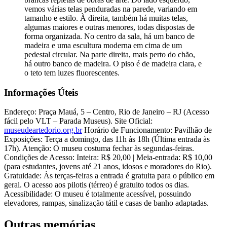
vemos várias telas penduradas na parede, variando em
tamanho e estilo. À direita, também há muitas telas,
algumas maiores e outras menores, todas dispostas de
forma organizada. No centro da sala, há um banco de
madeira e uma escultura moderna em cima de um
pedestal circular. Na parte direita, mais perto do chão,
há outro banco de madeira. O piso é de madeira clara, e
o teto tem luzes fluorescentes.
Informações Úteis
Endereço: Praça Mauá, 5 – Centro, Rio de Janeiro – RJ (Acesso
fácil pelo VLT – Parada Museus).
Site Oficial:
museudeartedorio.org.br
Horário de Funcionamento:
Pavilhão de
Exposições: Terça a domingo, das 11h às 18h (Última entrada às
17h).
Atenção: O museu costuma fechar às segundas-feiras.
Condições de Acesso:
Inteira: R$ 20,00 | Meia-entrada: R$ 10,00
(para estudantes, jovens até 21 anos, idosos e moradores do Rio).
Gratuidade: Às terças-feiras a entrada é gratuita para o público em
geral. O acesso aos pilotis (térreo) é gratuito todos os dias.
Acessibilidade: O museu é totalmente acessível, possuindo
elevadores, rampas, sinalização tátil e casas de banho adaptadas.
Outras memórias