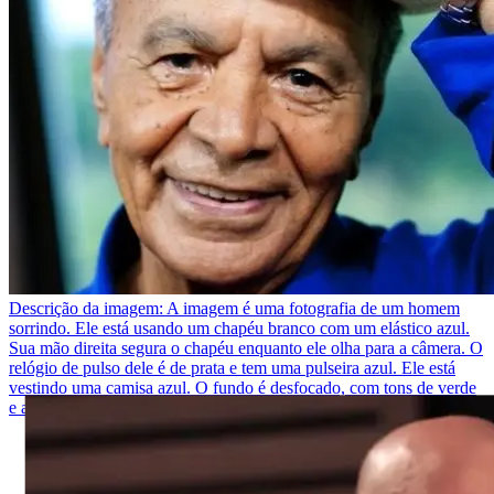
Descrição da imagem:
A imagem é uma fotografia de um homem
sorrindo. Ele está usando um chapéu branco com um elástico azul.
Sua mão direita segura o chapéu enquanto ele olha para a câmera. O
relógio de pulso dele é de prata e tem uma pulseira azul. Ele está
vestindo uma camisa azul. O fundo é desfocado, com tons de verde
e azul.