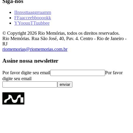
Siga-nos
I
I
n
n
s
s
t
t
a
a
g
g
r
r
a
a
m
m
F
F
a
a
c
c
e
e
b
b
o
o
o
o
k
k
Y
Y
o
o
u
u
T
T
u
u
b
b
e
e
© Copyright
2026
Rio Memórias, todos os direitos reservados.
Rio Memórias. Rua São José, 40, Pav. 4. Centro - Rio de Janeiro -
RJ
riomemorias@riomemorias.com.br
Assine nossa newsletter
Por favor digite seu email
Por favor
digite seu email
enviar