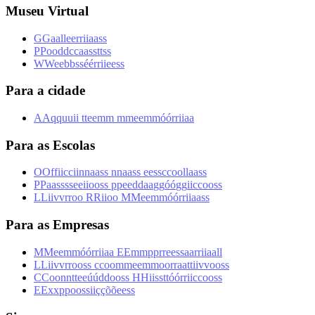
Museu Virtual
G
G
a
a
l
l
e
e
r
r
i
i
a
a
s
s
P
P
o
o
d
d
c
c
a
a
s
s
t
t
s
s
W
W
e
e
b
b
s
s
é
é
r
r
i
i
e
e
s
s
Para a cidade
A
A
q
q
u
u
i
i
t
t
e
e
m
m
m
m
e
e
m
m
ó
ó
r
r
i
i
a
a
Para as Escolas
O
O
f
f
i
i
c
c
i
i
n
n
a
a
s
s
n
n
a
a
s
s
e
e
s
s
c
c
o
o
l
l
a
a
s
s
P
P
a
a
s
s
s
s
e
e
i
i
o
o
s
s
p
p
e
e
d
d
a
a
g
g
ó
ó
g
g
i
i
c
c
o
o
s
s
L
L
i
i
v
v
r
r
o
o
R
R
i
i
o
o
M
M
e
e
m
m
ó
ó
r
r
i
i
a
a
s
s
Para as Empresas
M
M
e
e
m
m
ó
ó
r
r
i
i
a
a
E
E
m
m
p
p
r
r
e
e
s
s
a
a
r
r
i
i
a
a
l
l
L
L
i
i
v
v
r
r
o
o
s
s
c
c
o
o
m
m
e
e
m
m
o
o
r
r
a
a
t
t
i
i
v
v
o
o
s
s
C
C
o
o
n
n
t
t
e
e
ú
ú
d
d
o
o
s
s
H
H
i
i
s
s
t
t
ó
ó
r
r
i
i
c
c
o
o
s
s
E
E
x
x
p
p
o
o
s
s
i
i
ç
ç
õ
õ
e
e
s
s