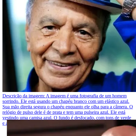
Descrição da imagem:
A imagem é uma fotografia de um homem
sorrindo. Ele está usando um chapéu branco com um elástico azul.
Sua mão direita segura o chapéu enquanto ele olha para a câmera. O
relógio de pulso dele é de prata e tem uma pulseira azul. Ele está
vestindo uma camisa azul. O fundo é desfocado, com tons de verde
e azul.