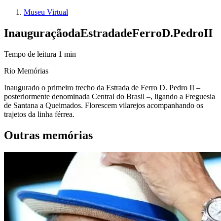
Museu Virtual
Inauguração
da
Estrada
de
Ferro
D.
Pedro
II
Tempo de leitura
1
min
Rio Memórias
Inaugurado o primeiro trecho da Estrada de Ferro D. Pedro II –
posteriormente denominada Central do Brasil –, ligando a Freguesia
de Santana a Queimados. Florescem vilarejos acompanhando os
trajetos da linha férrea.
Outras memórias