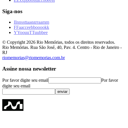
E
E
x
x
p
p
o
o
s
s
i
i
ç
ç
õ
õ
e
e
s
s
Siga-nos
I
I
n
n
s
s
t
t
a
a
g
g
r
r
a
a
m
m
F
F
a
a
c
c
e
e
b
b
o
o
o
o
k
k
Y
Y
o
o
u
u
T
T
u
u
b
b
e
e
© Copyright
2026
Rio Memórias, todos os direitos reservados.
Rio Memórias. Rua São José, 40, Pav. 4. Centro - Rio de Janeiro -
RJ
riomemorias@riomemorias.com.br
Assine nossa newsletter
Por favor digite seu email
Por favor
digite seu email
enviar