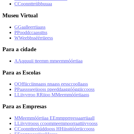
C
C
o
o
n
n
t
t
r
r
i
i
b
b
u
u
a
a
Museu Virtual
G
G
a
a
l
l
e
e
r
r
i
i
a
a
s
s
P
P
o
o
d
d
c
c
a
a
s
s
t
t
s
s
W
W
e
e
b
b
s
s
é
é
r
r
i
i
e
e
s
s
Para a cidade
A
A
q
q
u
u
i
i
t
t
e
e
m
m
m
m
e
e
m
m
ó
ó
r
r
i
i
a
a
Para as Escolas
O
O
f
f
i
i
c
c
i
i
n
n
a
a
s
s
n
n
a
a
s
s
e
e
s
s
c
c
o
o
l
l
a
a
s
s
P
P
a
a
s
s
s
s
e
e
i
i
o
o
s
s
p
p
e
e
d
d
a
a
g
g
ó
ó
g
g
i
i
c
c
o
o
s
s
L
L
i
i
v
v
r
r
o
o
R
R
i
i
o
o
M
M
e
e
m
m
ó
ó
r
r
i
i
a
a
s
s
Para as Empresas
M
M
e
e
m
m
ó
ó
r
r
i
i
a
a
E
E
m
m
p
p
r
r
e
e
s
s
a
a
r
r
i
i
a
a
l
l
L
L
i
i
v
v
r
r
o
o
s
s
c
c
o
o
m
m
e
e
m
m
o
o
r
r
a
a
t
t
i
i
v
v
o
o
s
s
C
C
o
o
n
n
t
t
e
e
ú
ú
d
d
o
o
s
s
H
H
i
i
s
s
t
t
ó
ó
r
r
i
i
c
c
o
o
s
s