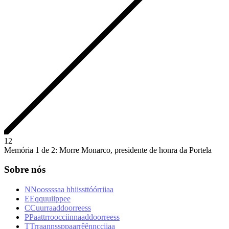
1
2
Memória 1 de 2: Morre Monarco, presidente de honra da Portela
Sobre nós
N
N
o
o
s
s
s
s
a
a
h
h
i
i
s
s
t
t
ó
ó
r
r
i
i
a
a
E
E
q
q
u
u
i
i
p
p
e
e
C
C
u
u
r
r
a
a
d
d
o
o
r
r
e
e
s
s
P
P
a
a
t
t
r
r
o
o
c
c
i
i
n
n
a
a
d
d
o
o
r
r
e
e
s
s
T
T
r
r
a
a
n
n
s
s
p
p
a
a
r
r
ê
ê
n
n
c
c
i
i
a
a