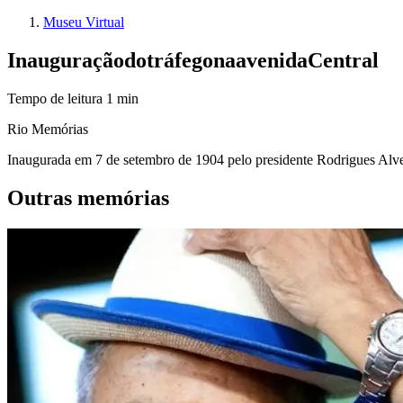
Museu Virtual
Inauguração
do
tráfego
na
avenida
Central
Tempo de leitura
1
min
Rio Memórias
Inaugurada em 7 de setembro de 1904 pelo presidente Rodrigues Alves
Outras memórias