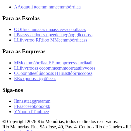
A
A
q
q
u
u
i
i
t
t
e
e
m
m
m
m
e
e
m
m
ó
ó
r
r
i
i
a
a
Para as Escolas
O
O
f
f
i
i
c
c
i
i
n
n
a
a
s
s
n
n
a
a
s
s
e
e
s
s
c
c
o
o
l
l
a
a
s
s
P
P
a
a
s
s
s
s
e
e
i
i
o
o
s
s
p
p
e
e
d
d
a
a
g
g
ó
ó
g
g
i
i
c
c
o
o
s
s
L
L
i
i
v
v
r
r
o
o
R
R
i
i
o
o
M
M
e
e
m
m
ó
ó
r
r
i
i
a
a
s
s
Para as Empresas
M
M
e
e
m
m
ó
ó
r
r
i
i
a
a
E
E
m
m
p
p
r
r
e
e
s
s
a
a
r
r
i
i
a
a
l
l
L
L
i
i
v
v
r
r
o
o
s
s
c
c
o
o
m
m
e
e
m
m
o
o
r
r
a
a
t
t
i
i
v
v
o
o
s
s
C
C
o
o
n
n
t
t
e
e
ú
ú
d
d
o
o
s
s
H
H
i
i
s
s
t
t
ó
ó
r
r
i
i
c
c
o
o
s
s
E
E
x
x
p
p
o
o
s
s
i
i
ç
ç
õ
õ
e
e
s
s
Siga-nos
I
I
n
n
s
s
t
t
a
a
g
g
r
r
a
a
m
m
F
F
a
a
c
c
e
e
b
b
o
o
o
o
k
k
Y
Y
o
o
u
u
T
T
u
u
b
b
e
e
© Copyright
2026
Rio Memórias, todos os direitos reservados.
Rio Memórias. Rua São José, 40, Pav. 4. Centro - Rio de Janeiro - RJ