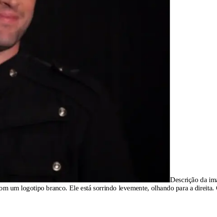
Descrição da i
om um logotipo branco. Ele está sorrindo levemente, olhando para a direita.