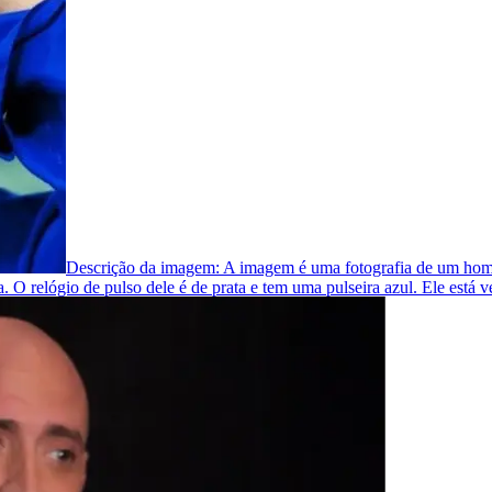
Descrição da imagem:
A imagem é uma fotografia de um hom
. O relógio de pulso dele é de prata e tem uma pulseira azul. Ele está