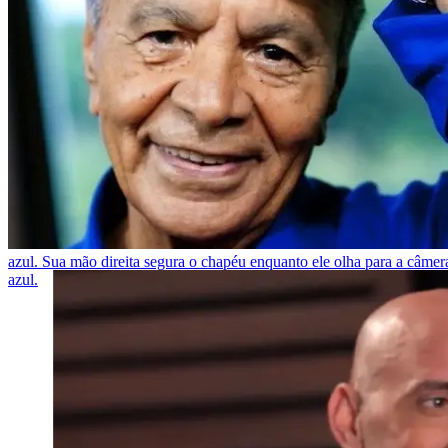
azul. Sua mão direita segura o chapéu enquanto ele olha para a câmera
azul.