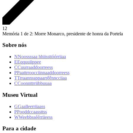
1
2
Memória 1 de 2: Morre Monarco, presidente de honra da Portela
Sobre nós
N
N
o
o
s
s
s
s
a
a
h
h
i
i
s
s
t
t
ó
ó
r
r
i
i
a
a
E
E
q
q
u
u
i
i
p
p
e
e
C
C
u
u
r
r
a
a
d
d
o
o
r
r
e
e
s
s
P
P
a
a
t
t
r
r
o
o
c
c
i
i
n
n
a
a
d
d
o
o
r
r
e
e
s
s
T
T
r
r
a
a
n
n
s
s
p
p
a
a
r
r
ê
ê
n
n
c
c
i
i
a
a
C
C
o
o
n
n
t
t
r
r
i
i
b
b
u
u
a
a
Museu Virtual
G
G
a
a
l
l
e
e
r
r
i
i
a
a
s
s
P
P
o
o
d
d
c
c
a
a
s
s
t
t
s
s
W
W
e
e
b
b
s
s
é
é
r
r
i
i
e
e
s
s
Para a cidade