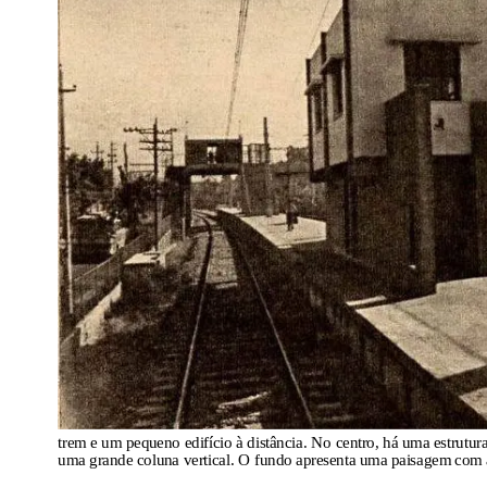
trem e um pequeno edifício à distância. No centro, há uma estrutu
uma grande coluna vertical. O fundo apresenta uma paisagem com á