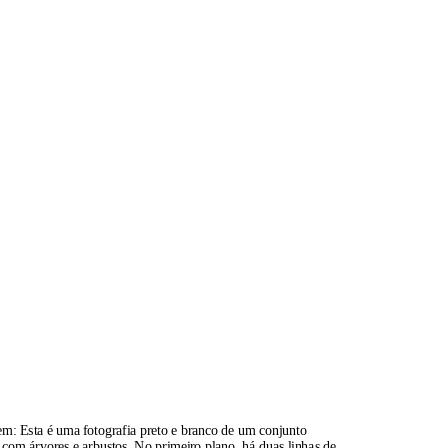
gem:
Esta é uma fotografia preto e branco de um conjunto
 com árvores e arbustos. No primeiro plano, há duas linhas de