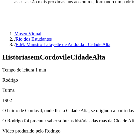
as casas são mais próximas uns aos outros, formando um padrã
Museu Virtual
/
Rio dos Estudantes
/
E.M. Ministro Lafayette de Andrada - Cidade Alta
Histórias
em
Cordovil
e
Cidade
Alta
Tempo de leitura
1
min
Rodrigo
Turma
1902
O bairro de Cordovil, onde fica a Cidade Alta, se originou a partir da
O Rodrigo foi procurar saber sobre as histórias das ruas da Cidade Al
Vídeo produzido pelo Rodrigo