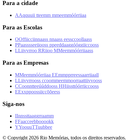
Para a cidade
A
A
q
q
u
u
i
i
t
t
e
e
m
m
m
m
e
e
m
m
ó
ó
r
r
i
i
a
a
Para as Escolas
O
O
f
f
i
i
c
c
i
i
n
n
a
a
s
s
n
n
a
a
s
s
e
e
s
s
c
c
o
o
l
l
a
a
s
s
P
P
a
a
s
s
s
s
e
e
i
i
o
o
s
s
p
p
e
e
d
d
a
a
g
g
ó
ó
g
g
i
i
c
c
o
o
s
s
L
L
i
i
v
v
r
r
o
o
R
R
i
i
o
o
M
M
e
e
m
m
ó
ó
r
r
i
i
a
a
s
s
Para as Empresas
M
M
e
e
m
m
ó
ó
r
r
i
i
a
a
E
E
m
m
p
p
r
r
e
e
s
s
a
a
r
r
i
i
a
a
l
l
L
L
i
i
v
v
r
r
o
o
s
s
c
c
o
o
m
m
e
e
m
m
o
o
r
r
a
a
t
t
i
i
v
v
o
o
s
s
C
C
o
o
n
n
t
t
e
e
ú
ú
d
d
o
o
s
s
H
H
i
i
s
s
t
t
ó
ó
r
r
i
i
c
c
o
o
s
s
E
E
x
x
p
p
o
o
s
s
i
i
ç
ç
õ
õ
e
e
s
s
Siga-nos
I
I
n
n
s
s
t
t
a
a
g
g
r
r
a
a
m
m
F
F
a
a
c
c
e
e
b
b
o
o
o
o
k
k
Y
Y
o
o
u
u
T
T
u
u
b
b
e
e
© Copyright
2026
Rio Memórias, todos os direitos reservados.