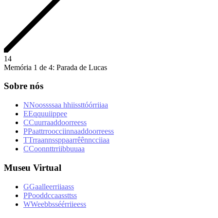
1
4
Memória 1 de 4: Parada de Lucas
Sobre nós
N
N
o
o
s
s
s
s
a
a
h
h
i
i
s
s
t
t
ó
ó
r
r
i
i
a
a
E
E
q
q
u
u
i
i
p
p
e
e
C
C
u
u
r
r
a
a
d
d
o
o
r
r
e
e
s
s
P
P
a
a
t
t
r
r
o
o
c
c
i
i
n
n
a
a
d
d
o
o
r
r
e
e
s
s
T
T
r
r
a
a
n
n
s
s
p
p
a
a
r
r
ê
ê
n
n
c
c
i
i
a
a
C
C
o
o
n
n
t
t
r
r
i
i
b
b
u
u
a
a
Museu Virtual
G
G
a
a
l
l
e
e
r
r
i
i
a
a
s
s
P
P
o
o
d
d
c
c
a
a
s
s
t
t
s
s
W
W
e
e
b
b
s
s
é
é
r
r
i
i
e
e
s
s