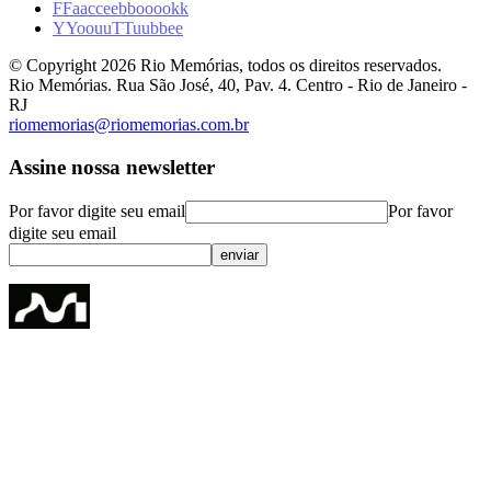
F
F
a
a
c
c
e
e
b
b
o
o
o
o
k
k
Y
Y
o
o
u
u
T
T
u
u
b
b
e
e
© Copyright
2026
Rio Memórias, todos os direitos reservados.
Rio Memórias. Rua São José, 40, Pav. 4. Centro - Rio de Janeiro -
RJ
riomemorias@riomemorias.com.br
Assine nossa newsletter
Por favor digite seu email
Por favor
digite seu email
enviar