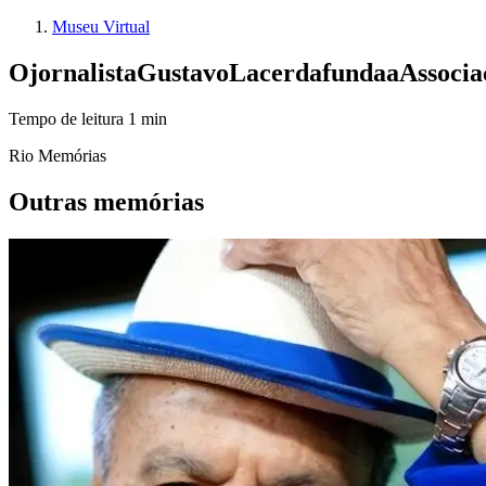
Museu Virtual
O
jornalista
Gustavo
Lacerda
funda
a
Associa
Tempo de leitura
1
min
Rio Memórias
Outras memórias