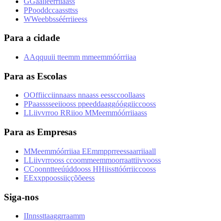
G
G
a
a
l
l
e
e
r
r
i
i
a
a
s
s
P
P
o
o
d
d
c
c
a
a
s
s
t
t
s
s
W
W
e
e
b
b
s
s
é
é
r
r
i
i
e
e
s
s
Para a cidade
A
A
q
q
u
u
i
i
t
t
e
e
m
m
m
m
e
e
m
m
ó
ó
r
r
i
i
a
a
Para as Escolas
O
O
f
f
i
i
c
c
i
i
n
n
a
a
s
s
n
n
a
a
s
s
e
e
s
s
c
c
o
o
l
l
a
a
s
s
P
P
a
a
s
s
s
s
e
e
i
i
o
o
s
s
p
p
e
e
d
d
a
a
g
g
ó
ó
g
g
i
i
c
c
o
o
s
s
L
L
i
i
v
v
r
r
o
o
R
R
i
i
o
o
M
M
e
e
m
m
ó
ó
r
r
i
i
a
a
s
s
Para as Empresas
M
M
e
e
m
m
ó
ó
r
r
i
i
a
a
E
E
m
m
p
p
r
r
e
e
s
s
a
a
r
r
i
i
a
a
l
l
L
L
i
i
v
v
r
r
o
o
s
s
c
c
o
o
m
m
e
e
m
m
o
o
r
r
a
a
t
t
i
i
v
v
o
o
s
s
C
C
o
o
n
n
t
t
e
e
ú
ú
d
d
o
o
s
s
H
H
i
i
s
s
t
t
ó
ó
r
r
i
i
c
c
o
o
s
s
E
E
x
x
p
p
o
o
s
s
i
i
ç
ç
õ
õ
e
e
s
s
Siga-nos
I
I
n
n
s
s
t
t
a
a
g
g
r
r
a
a
m
m