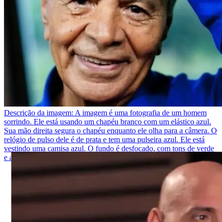
Descrição da imagem:
A imagem é uma fotografia de um homem
sorrindo. Ele está usando um chapéu branco com um elástico azul.
Sua mão direita segura o chapéu enquanto ele olha para a câmera. O
relógio de pulso dele é de prata e tem uma pulseira azul. Ele está
vestindo uma camisa azul. O fundo é desfocado, com tons de verde
e azul.