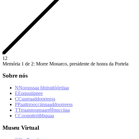
1
2
Memória 1 de 2: Morre Monarco, presidente de honra da Portela
Sobre nós
N
N
o
o
s
s
s
s
a
a
h
h
i
i
s
s
t
t
ó
ó
r
r
i
i
a
a
E
E
q
q
u
u
i
i
p
p
e
e
C
C
u
u
r
r
a
a
d
d
o
o
r
r
e
e
s
s
P
P
a
a
t
t
r
r
o
o
c
c
i
i
n
n
a
a
d
d
o
o
r
r
e
e
s
s
T
T
r
r
a
a
n
n
s
s
p
p
a
a
r
r
ê
ê
n
n
c
c
i
i
a
a
C
C
o
o
n
n
t
t
r
r
i
i
b
b
u
u
a
a
Museu Virtual