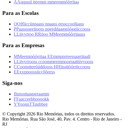
A
A
q
q
u
u
i
i
t
t
e
e
m
m
m
m
e
e
m
m
ó
ó
r
r
i
i
a
a
Para as Escolas
O
O
f
f
i
i
c
c
i
i
n
n
a
a
s
s
n
n
a
a
s
s
e
e
s
s
c
c
o
o
l
l
a
a
s
s
P
P
a
a
s
s
s
s
e
e
i
i
o
o
s
s
p
p
e
e
d
d
a
a
g
g
ó
ó
g
g
i
i
c
c
o
o
s
s
L
L
i
i
v
v
r
r
o
o
R
R
i
i
o
o
M
M
e
e
m
m
ó
ó
r
r
i
i
a
a
s
s
Para as Empresas
M
M
e
e
m
m
ó
ó
r
r
i
i
a
a
E
E
m
m
p
p
r
r
e
e
s
s
a
a
r
r
i
i
a
a
l
l
L
L
i
i
v
v
r
r
o
o
s
s
c
c
o
o
m
m
e
e
m
m
o
o
r
r
a
a
t
t
i
i
v
v
o
o
s
s
C
C
o
o
n
n
t
t
e
e
ú
ú
d
d
o
o
s
s
H
H
i
i
s
s
t
t
ó
ó
r
r
i
i
c
c
o
o
s
s
E
E
x
x
p
p
o
o
s
s
i
i
ç
ç
õ
õ
e
e
s
s
Siga-nos
I
I
n
n
s
s
t
t
a
a
g
g
r
r
a
a
m
m
F
F
a
a
c
c
e
e
b
b
o
o
o
o
k
k
Y
Y
o
o
u
u
T
T
u
u
b
b
e
e
© Copyright
2026
Rio Memórias, todos os direitos reservados.
Rio Memórias. Rua São José, 40, Pav. 4. Centro - Rio de Janeiro -
RJ