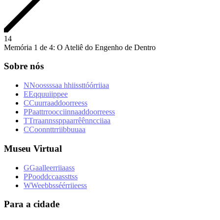
1
4
Memória 1 de 4: O Ateliê do Engenho de Dentro
Sobre nós
N
N
o
o
s
s
s
s
a
a
h
h
i
i
s
s
t
t
ó
ó
r
r
i
i
a
a
E
E
q
q
u
u
i
i
p
p
e
e
C
C
u
u
r
r
a
a
d
d
o
o
r
r
e
e
s
s
P
P
a
a
t
t
r
r
o
o
c
c
i
i
n
n
a
a
d
d
o
o
r
r
e
e
s
s
T
T
r
r
a
a
n
n
s
s
p
p
a
a
r
r
ê
ê
n
n
c
c
i
i
a
a
C
C
o
o
n
n
t
t
r
r
i
i
b
b
u
u
a
a
Museu Virtual
G
G
a
a
l
l
e
e
r
r
i
i
a
a
s
s
P
P
o
o
d
d
c
c
a
a
s
s
t
t
s
s
W
W
e
e
b
b
s
s
é
é
r
r
i
i
e
e
s
s
Para a cidade