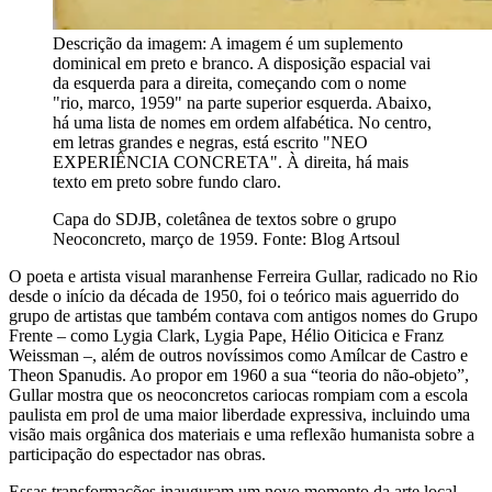
Descrição da imagem:
A imagem é um suplemento
dominical em preto e branco. A disposição espacial vai
da esquerda para a direita, começando com o nome
"rio, marco, 1959" na parte superior esquerda. Abaixo,
há uma lista de nomes em ordem alfabética. No centro,
em letras grandes e negras, está escrito "NEO
EXPERIÊNCIA CONCRETA". À direita, há mais
texto em preto sobre fundo claro.
Capa do SDJB, coletânea de textos sobre o grupo
Neoconcreto, março de 1959. Fonte: Blog Artsoul
O poeta e artista visual maranhense Ferreira Gullar, radicado no Rio
desde o início da década de 1950, foi o teórico mais aguerrido do
grupo de artistas que também contava com antigos nomes do Grupo
Frente – como Lygia Clark, Lygia Pape, Hélio Oiticica e Franz
Weissman –, além de outros novíssimos como Amílcar de Castro e
Theon Spanudis. Ao propor em 1960 a sua “teoria do não-objeto”,
Gullar mostra que os neoconcretos cariocas rompiam com a escola
paulista em prol de uma maior liberdade expressiva, incluindo uma
visão mais orgânica dos materiais e uma reflexão humanista sobre a
participação do espectador nas obras.
Essas transformações inauguram um novo momento da arte local