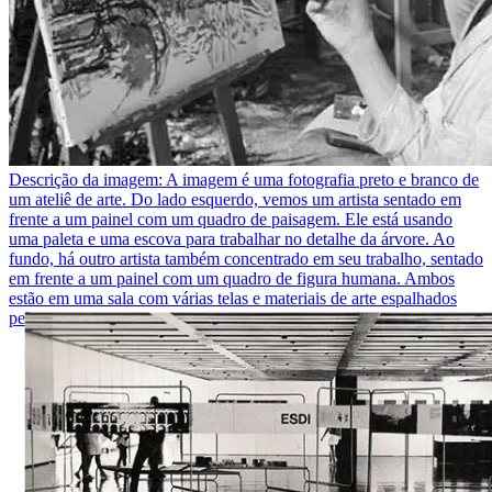
Descrição da imagem:
A imagem é uma fotografia preto e branco de
um ateliê de arte. Do lado esquerdo, vemos um artista sentado em
frente a um painel com um quadro de paisagem. Ele está usando
uma paleta e uma escova para trabalhar no detalhe da árvore. Ao
fundo, há outro artista também concentrado em seu trabalho, sentado
em frente a um painel com um quadro de figura humana. Ambos
estão em uma sala com várias telas e materiais de arte espalhados
pela mesa.