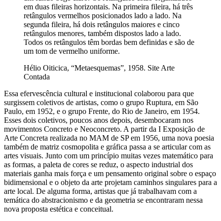
em duas fileiras horizontais. Na primeira fileira, há três
retângulos vermelhos posicionados lado a lado. Na
segunda fileira, há dois retângulos maiores e cinco
retângulos menores, também dispostos lado a lado.
Todos os retângulos têm bordas bem definidas e são de
um tom de vermelho uniforme.
Hélio Oiticica, “Metaesquemas”, 1958. Site Arte
Contada
Essa efervescência cultural e institucional colaborou para que
surgissem coletivos de artistas, como o grupo Ruptura, em São
Paulo, em 1952, e o grupo Frente, do Rio de Janeiro, em 1954.
Esses dois coletivos, poucos anos depois, desembocaram nos
movimentos Concreto e Neoconcreto. A partir da I Exposição de
Arte Concreta realizada no MAM de SP em 1956, uma nova poesia
também de matriz cosmopolita e gráfica passa a se articular com as
artes visuais. Junto com um princípio muitas vezes matemático para
as formas, a paleta de cores se reduz, o aspecto industrial dos
materiais ganha mais força e um pensamento original sobre o espaço
bidimensional e o objeto da arte projetam caminhos singulares para a
arte local. De alguma forma, artistas que já trabalhavam com a
temática do abstracionismo e da geometria se encontraram nessa
nova proposta estética e conceitual.