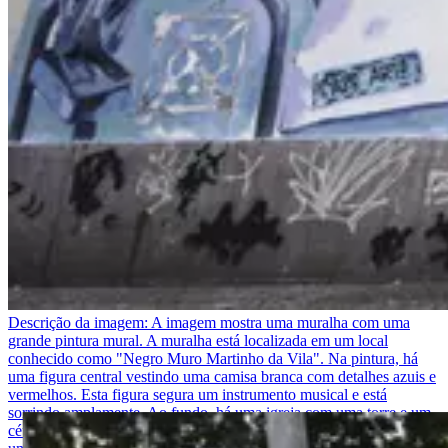
Descrição da imagem:
A imagem mostra uma muralha com uma
grande pintura mural. A muralha está localizada em um local
conhecido como "Negro Muro Martinho da Vila". Na pintura, há
uma figura central vestindo uma camisa branca com detalhes azuis e
vermelhos. Esta figura segura um instrumento musical e está
sorrindo amplamente. Ao fundo, há uma igreja com uma torre e um
céu claro. À direita, há um sinal que indica "Estacionamento" com