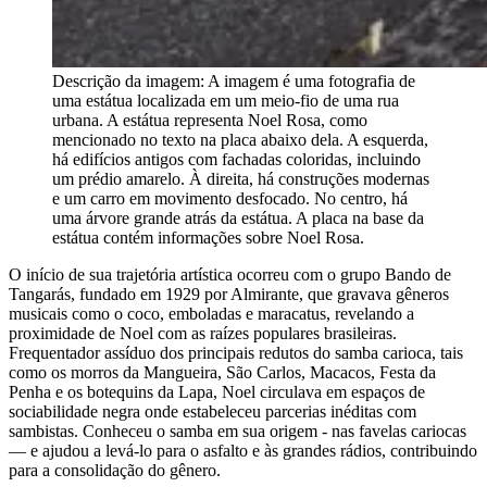
Descrição da imagem:
A imagem é uma fotografia de
uma estátua localizada em um meio-fio de uma rua
urbana. A estátua representa Noel Rosa, como
mencionado no texto na placa abaixo dela. A esquerda,
há edifícios antigos com fachadas coloridas, incluindo
um prédio amarelo. À direita, há construções modernas
e um carro em movimento desfocado. No centro, há
uma árvore grande atrás da estátua. A placa na base da
estátua contém informações sobre Noel Rosa.
O início de sua trajetória artística ocorreu com o grupo Bando de
Tangarás, fundado em 1929 por Almirante, que gravava gêneros
musicais como o coco, emboladas e maracatus, revelando a
proximidade de Noel com as raízes populares brasileiras.
Frequentador assíduo dos principais redutos do samba carioca, tais
como os morros da Mangueira, São Carlos, Macacos, Festa da
Penha e os botequins da Lapa, Noel circulava em espaços de
sociabilidade negra onde estabeleceu parcerias inéditas com
sambistas. Conheceu o samba em sua origem - nas favelas cariocas
— e ajudou a levá-lo para o asfalto e às grandes rádios, contribuindo
para a consolidação do gênero.