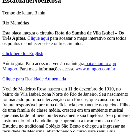
Estátua
de
Noel
Rosa
Tempo de leitura
3
min
Rio Memórias
Esta placa integra o circuito
Rota do Samba de Vila Isabel – Os
Três Apitos
.
Clique aqui
para acessar o mapa interativo com todos
os pontos e conhecer este e outros circuitos.
Click here for English
Aúdio guia. Para acessar a versão na íntegra,
baixe aqui o app
Mingoo.
Para mais informações acesse
www.mingoo.com.br
Clique para Realidade Aumentada
Noel de Medeiros Rosa nasceu em 11 de dezembro de 1910, no
bairro de Vila Isabel, zona Norte do Rio de Janeiro. Seu nascimento
foi marcado por uma intervenção com fórceps, que causou uma
fratura responsável por uma deficiência permanente no queixo. Filho
de uma família de classe média, cresceu em um ambiente musical
que mais tarde influenciou decisivamente sua trajetória. Seu primeiro
instrumento foi o bandolim, que aprendeu a tocar com sua mãe.
Estudou no tradicional Colégio São Bento e chegou a ingressar na
faculdade de Medicina, abandonando o curso para seguir sua