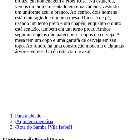
bronze em homenagem a Noel Rosa. Na esquerda,
vemos um homem sentado em uma cadeira, vestindo
um uniforme azul e branco. Ao centro, dois homens
estão interagindo com uma mesa. Um está de pé,
usando um terno preto e um chapéu, enquanto o outro
está sentado, também em um terno preto. Ambos
seguram objetos que parecem ser copos de cerveja. A
mesa tem um copo e uma garrafa de cerveja em seu
topo. Ao fundo, há uma construção moderna e algumas
árvores verdes. O céu está claro e azul.
Para a cidade
/
Aqui tem memória
/
Rota do Samba [Vila Isabel]