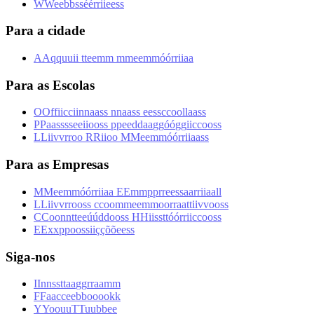
W
W
e
e
b
b
s
s
é
é
r
r
i
i
e
e
s
s
Para a cidade
A
A
q
q
u
u
i
i
t
t
e
e
m
m
m
m
e
e
m
m
ó
ó
r
r
i
i
a
a
Para as Escolas
O
O
f
f
i
i
c
c
i
i
n
n
a
a
s
s
n
n
a
a
s
s
e
e
s
s
c
c
o
o
l
l
a
a
s
s
P
P
a
a
s
s
s
s
e
e
i
i
o
o
s
s
p
p
e
e
d
d
a
a
g
g
ó
ó
g
g
i
i
c
c
o
o
s
s
L
L
i
i
v
v
r
r
o
o
R
R
i
i
o
o
M
M
e
e
m
m
ó
ó
r
r
i
i
a
a
s
s
Para as Empresas
M
M
e
e
m
m
ó
ó
r
r
i
i
a
a
E
E
m
m
p
p
r
r
e
e
s
s
a
a
r
r
i
i
a
a
l
l
L
L
i
i
v
v
r
r
o
o
s
s
c
c
o
o
m
m
e
e
m
m
o
o
r
r
a
a
t
t
i
i
v
v
o
o
s
s
C
C
o
o
n
n
t
t
e
e
ú
ú
d
d
o
o
s
s
H
H
i
i
s
s
t
t
ó
ó
r
r
i
i
c
c
o
o
s
s
E
E
x
x
p
p
o
o
s
s
i
i
ç
ç
õ
õ
e
e
s
s
Siga-nos
I
I
n
n
s
s
t
t
a
a
g
g
r
r
a
a
m
m
F
F
a
a
c
c
e
e
b
b
o
o
o
o
k
k
Y
Y
o
o
u
u
T
T
u
u
b
b
e
e