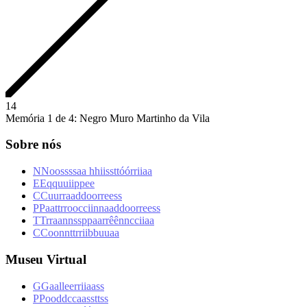
1
4
Memória 1 de 4: Negro Muro Martinho da Vila
Sobre nós
N
N
o
o
s
s
s
s
a
a
h
h
i
i
s
s
t
t
ó
ó
r
r
i
i
a
a
E
E
q
q
u
u
i
i
p
p
e
e
C
C
u
u
r
r
a
a
d
d
o
o
r
r
e
e
s
s
P
P
a
a
t
t
r
r
o
o
c
c
i
i
n
n
a
a
d
d
o
o
r
r
e
e
s
s
T
T
r
r
a
a
n
n
s
s
p
p
a
a
r
r
ê
ê
n
n
c
c
i
i
a
a
C
C
o
o
n
n
t
t
r
r
i
i
b
b
u
u
a
a
Museu Virtual
G
G
a
a
l
l
e
e
r
r
i
i
a
a
s
s
P
P
o
o
d
d
c
c
a
a
s
s
t
t
s
s